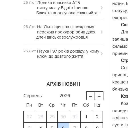
Донька власника АТБ
26 Лют
ноти». 
виступила у Відні з Іриною
статусу
Білик та анонсувала спільний хіт
екстрен
Ск
На Львівщині на пішохідному
25 Лют
Для
переході прокурор збив двох
дітей військовослужбовця
залишат
фільмом
Наука і 97 років досвіду: у чому
25 Лют
приємни
ключ до довгого життя
Стр
Сьо
привід 
краще в
АРХІВ НОВИН
близьк
серпень
2026
←
→
Коз
Коз
Пн
Вт
Ср
Чт
Пт
Сб
Нд
передчу
27
28
29
30
31
1
2
з дією 
суєти і