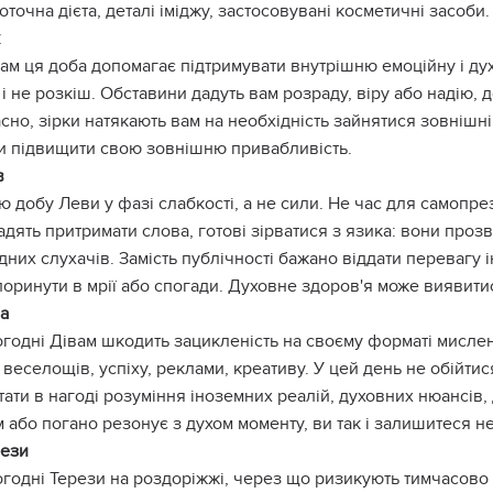
оточна дієта, деталі іміджу, застосовувані косметичні засоби.
ам ця доба допомагає підтримувати внутрішню емоційну і дух
і не розкіш. Обставини дадуть вам розраду, віру або надію, 
но, зірки натякають вам на необхідність зайнятися зовнішні
и підвищити свою зовнішню привабливість.
в
ю добу Леви у фазі слабкості, а не сили. Не час для самопре
адять притримати слова, готові зірватися з язика: вони про
дних слухачів. Замість публічності бажано віддати перевагу 
поринути в мрії або спогади. Духовне здоров'я може виявит
а
годні Дівам шкодить зацикленість на своєму форматі мислен
 веселощів, успіху, реклами, креативу. У цей день не обійтис
ати в нагоді розуміння іноземних реалій, духовних нюансів, 
 або погано резонує з духом моменту, ви так і залишитеся не
рези
годні Терези на роздоріжжі, через що ризикують тимчасово в