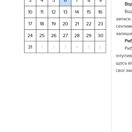
3
4
5
6
7
8
9
Во
Вод
10
11
12
13
14
15
16
запаси,
17
18
19
20
21
22
23
сентиме
залишит
24
25
26
27
28
29
30
Ри
31
1
2
3
4
5
6
Риб
інтуїти
щось в
свої за