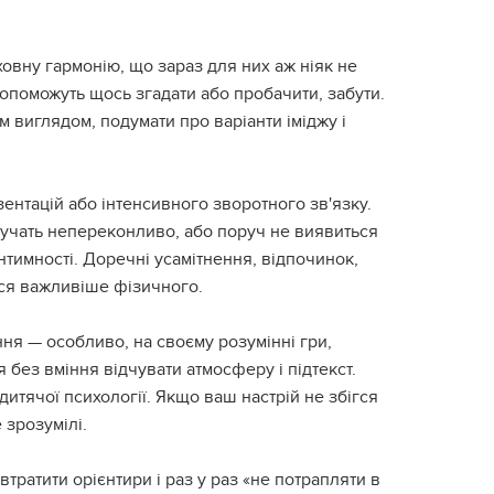
овну гармонію, що зараз для них аж ніяк не
допоможуть щось згадати або пробачити, забути.
м виглядом, подумати про варіанти іміджу і
зентацій або інтенсивного зворотного зв'язку.
звучать непереконливо, або поруч не виявиться
інтимності. Доречні усамітнення, відпочинок,
ися важливіше фізичного.
ня — особливо, на своєму розумінні гри,
я без вміння відчувати атмосферу і підтекст.
дитячої психології. Якщо ваш настрій не збігся
 зрозумілі.
тратити орієнтири і раз у раз «не потрапляти в