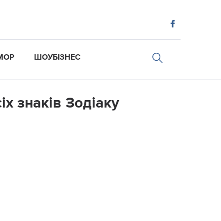
МОР
ШОУБІЗНЕС
іх знаків Зодіаку