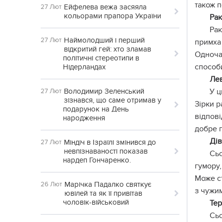
також п
Ейфелева вежа засяяла
27 Лют
кольорами прапора України
Рак
Рак
Наймолодший і перший
27 Лют
примха 
відкритий гей: хто зламав
Одночас
політичні стереотипи в
способ
Нідерландах
Ле
Володимир Зеленський
У ц
27 Лют
зізнався, що саме отримав у
Зірки р
подарунок на День
відпові
народження
добре 
Дів
Міндіч в Ізраїлі змінився до
27 Лют
невпізнаваності показав
Сьо
нардеп Гончаренко.
гумору,
Може ст
Марічка Падалко святкує
26 Лют
з чужим
ювілей та як її привітав
чоловік-військовий
Те
Сьо