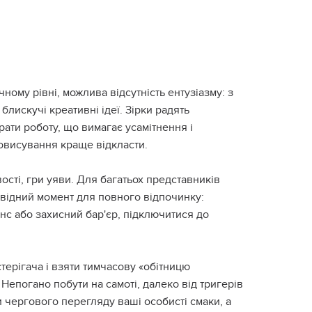
ному рівні, можлива відсутність ентузіазму: з
блискучі креативні ідеї. Зірки радять
ати роботу, що вимагає усамітнення і
мовисування краще відкласти.
вості, гри уяви. Для багатьох представників
відний момент для повного відпочинку:
нс або захисний бар'єр, підключитися до
терігача і взяти тимчасову «обітницю
 Непогано побути на самоті, далеко від тригерів
и чергового перегляду ваші особисті смаки, а