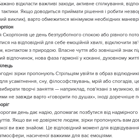
Бажано відкласти важливі заходи, активне спілкування, відпо
, тактики. Якщо доводиться приймати рішення і робити незвор
ий виклик), варто обмежитися мінімумом необхідних маневрі
орпіон
 Скорпіонів це день безтурботного спокою або рівного пото
ися на відповідній для себе емоційній хвилі, відключити зв
, контактом з природою. Власне чуття або зовнішній знак пі
й відпочинок, нова фаза гармонії у коханні, духовному житті
ілець
годні зірки пропонують Стрільцям увійти в образ відлюдникі
для усамітнення, сну, філософствувань, мрій або спогадів, це
ибирати творчі заняття — наприклад, пов'язані з музикою, 
ими не завжди варто «говорити по душах», іноді доречніше 
оріг
орогам день дає надію, допомагає позбутися від надмірного 
ттів. Якщо ви не довіряєте людям, зірки пропонують вам дов
якої ви вже знайомі. Це відповідний момент для відвідування
 атмосфери, насиченої важкими для вас емоціями.