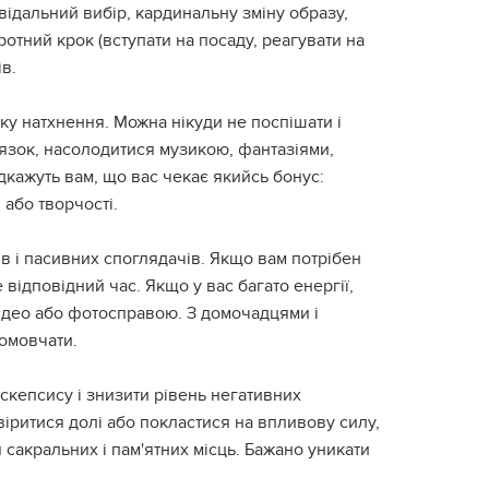
відальний вибір, кардинальну зміну образу,
отний крок (вступати на посаду, реагувати на
в.
ку натхнення. Можна нікуди не поспішати і
'язок, насолодитися музикою, фантазіями,
дкажуть вам, що вас чекає якийсь бонус:
 або творчості.
в і пасивних споглядачів. Якщо вам потрібен
 відповідний час. Якщо у вас багато енергії,
відео або фотосправою. З домочадцями і
помовчати.
скепсису і знизити рівень негативних
іритися долі або покластися на впливову силу,
 сакральних і пам'ятних місць. Бажано уникати