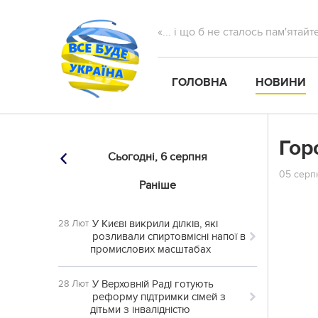
«... і що б не сталось пам'ятай
ГОЛОВНА
НОВИНИ
Гор
Сьогодні,
6 серпня
05 серпн
Раніше
У Києві викрили ділків, які
28 Лют
розливали спиртовмісні напої в
промислових масштабах
У Верховній Раді готують
28 Лют
реформу підтримки сімей з
дітьми з інвалідністю