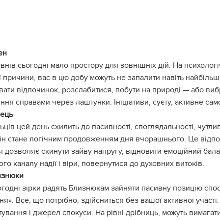
ен
внів сьогодні мало простору для зовнішніх дій. На психологіч
 причини, вас в цю добу можуть не запалити навіть найбільш 
ати відпочинок, розслабитися, побути на природі — або вибр
ння справами через лаштунки. Ініціативи, суєту, активне са
лець
ьців цей день схилить до пасивності, споглядальності, чутли
він стане логічним продовженням дня вчорашнього. Це відпо
я дозволяє скинути зайву напругу, відновити емоційний бала
го каналу надії і віри, повернутися до духовних витоків.
изнюки
годні зірки радять Близнюкам зайняти пасивну позицію спос
я». Все, що потрібно, здійсниться без вашої активної участі.
ування і джерел спокуси. На рівні дрібниць, можуть вимагат