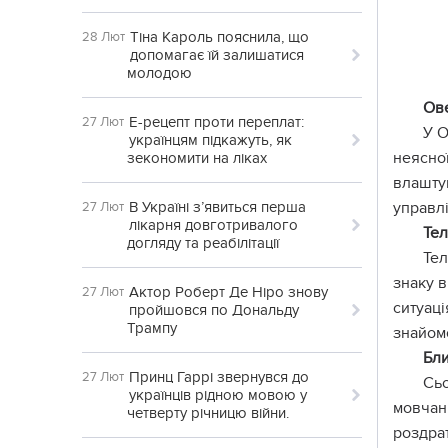
Тіна Кароль пояснила, що
28 Лют
допомагає їй залишатися
молодою
Ов
Е-рецепт проти переплат:
27 Лют
У О
українцям підкажуть, як
неясної
зекономити на ліках
влаштув
В Україні з’явиться перша
управлі
27 Лют
лікарня довготривалого
Те
догляду та реабілітації
Тел
знаку 
Актор Роберт Де Ніро знову
27 Лют
ситуаці
пройшовся по Дональду
Трампу
знайомо
Бл
Принц Гаррі звернувся до
27 Лют
Сьо
українців рідною мовою у
мовчанн
четверту річницю війни.
роздрат