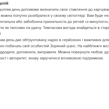
долій
оліям день допоможе визначити своє ставлення до харчуван
 можна попутно розібратися у своєму світогляді. Вам буде н
нтальна або забобонна прихильність до речей «з минулого»,
и як талісман на удачу. Тимчасова вигода знайдеться в старій
б
ам день дає обґрунтовану надію в серйозних і важливих для н
вно побачать свій особистий Зоряний шанс. На найближчі міс
ідродити, доповнити, виправити. Можна повернути любов, ду
хист і авторитет, знову заручитися впливовою підтримкою.