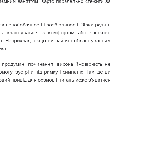
иємним заняттям, варто паралельно стежити за
ищеної обачності і розбірливості. Зірки радять
ть влаштуватися з комфортом або частково
ті. Наприклад, якщо ви зайняті облаштуванням
сті.
и продумані починання: висока ймовірність не
огу, зустріти підтримку і симпатію. Там, де ви
овий привід для розмов і питань може з'явитися