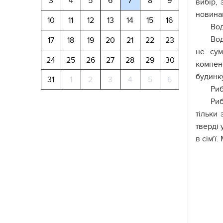
3
4
5
6
7
8
9
вибір,
новинам
10
11
12
13
14
15
16
Во
Вод
17
18
19
20
21
22
23
не сум
24
25
26
27
28
29
30
компен
будинку
31
1
2
3
4
5
6
Ри
Риб
тільки 
тверді 
в сім'ї