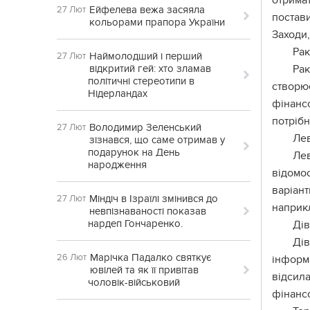
отрима
Ейфелева вежа засяяла
27 Лют
постав
кольорами прапора України
Заходи
Рак
Наймолодший і перший
27 Лют
відкритий гей: хто зламав
Рак
політичні стереотипи в
створю
Нідерландах
фінанс
потрібн
Володимир Зеленський
27 Лют
Ле
зізнався, що саме отримав у
подарунок на День
Лев
народження
відомо
варіант
Міндіч в Ізраїлі змінився до
27 Лют
наприкл
невпізнаваності показав
нардеп Гончаренко.
Дів
Дів
Марічка Падалко святкує
26 Лют
інформ
ювілей та як її привітав
відсил
чоловік-військовий
фінанс