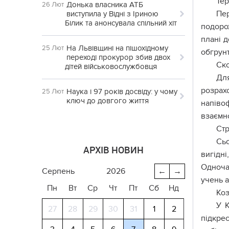
Те
Донька власника АТБ
26 Лют
Пер
виступила у Відні з Іриною
Білик та анонсувала спільний хіт
подоро
плані д
На Львівщині на пішохідному
25 Лют
обгрунт
переході прокурор збив двох
Ск
дітей військовослужбовця
Дл
розрах
Наука і 97 років досвіду: у чому
25 Лют
ключ до довгого життя
напівоф
взаємн
Стр
Сьо
АРХІВ НОВИН
вигідн
Одночас
серпень
2026
←
→
учень а
Пн
Вт
Ср
Чт
Пт
Сб
Нд
Коз
У К
27
28
29
30
31
1
2
підкре