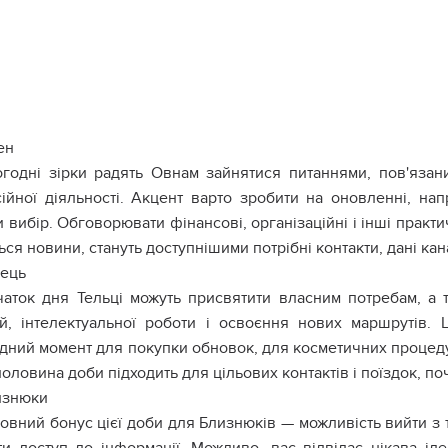
ен
годні зірки радять Овнам зайнятися питаннями, пов'язан
ійної діяльності. Акцент варто зробити на оновленні, на
 вибір. Обговорювати фінансові, організаційні і інші практич
ься новини, стануть доступнішими потрібні контакти, дані ка
лець
аток дня Тельці можуть присвятити власним потребам, а 
ій, інтелектуальної роботи і освоєння нових маршрутів. 
ідний момент для покупки обновок, для косметичних процеду
оловина доби підходить для цільових контактів і поїздок, п
изнюки
овний бонус цієї доби для Близнюків — можливість вийти з т