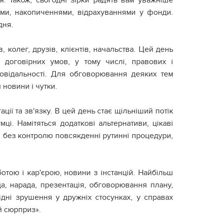
я. Також, сьогодні зірки радять вам уважніше
ками, накопиченнями, відрахуваннями у фонди.
дня.
, колег, друзів, клієнтів, начальства. Цей день
 договірних умов, у тому числі, правових і
овідальності. Для обговорювання деяких тем
 новини і чутки.
ції та зв'язку. В цей день стає щільніший потік
і. Намітяться додаткові альтернативи, цікаві
и без контролю повсякденні рутинні процедури,
ботою і кар'єрою, новини з інстанцій. Найбільш
а, нарада, презентація, обговорювання плану,
ідні зрушення у дружніх стосунках, у справах
й сюрприз».