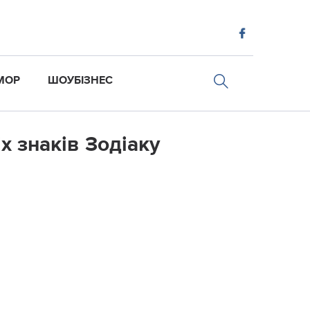
МОР
ШОУБІЗНЕС
х знаків Зодіаку