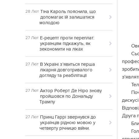
Тіна Кароль пояснила, що
28 Лют
допомагає їй залишатися
молодою
Е-рецепт проти переплат:
27 Лют
українцям підкажуть, як
Ов
зекономити на ліках
Сьо
профес
В Україні з’явиться перша
27 Лют
зробити
лікарня довготривалого
догляду та реабілітації
з'являт
Те
Актор Роберт Де Ніро знову
27 Лют
Поч
пройшовся по Дональду
дискус
Трампу
Відпов
Друга п
Принц Гаррі звернувся до
27 Лют
українців рідною мовою у
Бл
четверту річницю війни.
Гол