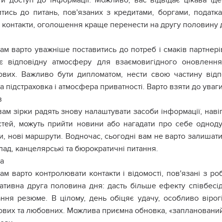
ти доступ до інформації. Можливо, вас відвідає цікава іде
итись до питань, пов'язаних з кредитами, боргами, подат
, контакти, оголошення краще перенести на другу половину 
ам варто уважніше поставитись до потреб і смаків партнерів
є відповідну атмосферу для взаємовигідного оновлення
ових. Важливо бути дипломатом, нести свою частину відп
а підстраховка і атмосфера приватності. Варто взяти до уваги
в
ам зірки радять знову налаштувати засоби інформації, навіга
стей, можуть прийти новини або нагадати про себе однодумц
и, нові маршрути. Водночас, сьогодні вам не варто залишат
ад, канцелярські та бюрократичні питання.
а
ам варто контролювати контакти і відомості, пов'язані з ро
ативна друга половина дня: дасть більше ефекту співбесід
ання резюме. В цілому, день обіцяє удачу, особливо вірог
ових та любовних. Можлива приємна обновка, «заплановани