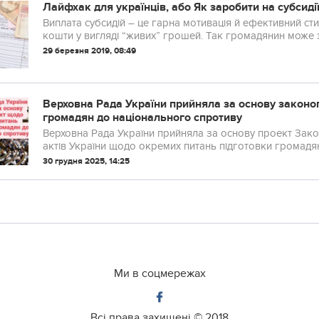
Лайфхак для українців, або Як заробити на субсиді
Виплата субсидій – це гарна мотивація й ефективний ст
кошти у вигляді “живих” грошей. Так громадянин може з
29 березня 2019, 08:49
Верховна Рада України прийняла за основу законо
громадян до національного спротиву
Верховна Рада України прийняла за основу проект Зако
актів України щодо окремих питань підготовки громадян 
30 грудня 2025, 14:25
Ми в соцмережах
Всі права захищені ©
2018