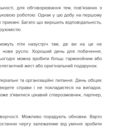
льності, для обговорювання тем, пов'язаних з
науковою роботою. Однак у цю добу на першому
і приємні. Багато що вирішить відповідальність,
рухомістю.
можуть піти назустріч там, де ви на це не
в нове русло. Хороший день для побачення,
 сьогодні можна зробити більш гармонійним або
елегантний жест або оригінальний подарунок.
еріальні та організаційні питання. День обіцяє
 ведете справи і не покладаєтеся на випадок.
оже з'явитися цікавий співрозмовник, партнер,
 творчості. Можливо порадують обновки. Варто
 останню чергу залежатиме від уміння зробити