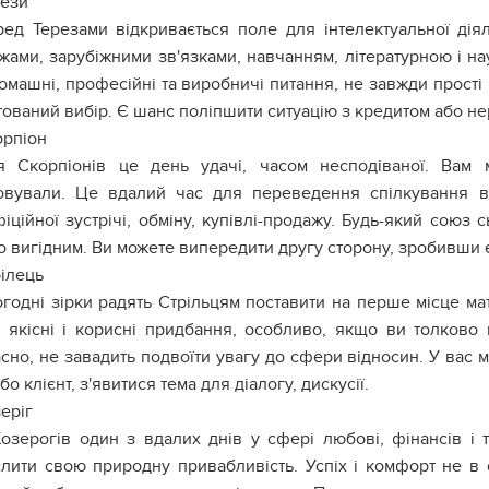
рези
ед Терезами відкривається поле для інтелектуальної дія
жами, зарубіжними зв'язками, навчанням, літературною і 
омашні, професійні та виробничі питання, не завжди прості 
ований вибір. Є шанс поліпшити ситуацію з кредитом або не
орпіон
я Скорпіонів це день удачі, часом несподіваної. Вам 
овували. Це вдалий час для переведення спілкування 
іційної зустрічі, обміну, купівлі-продажу. Будь-який союз
о вигідним. Ви можете випередити другу сторону, зробивши 
ілець
годні зірки радять Стрільцям поставити на перше місце мат
і, якісні і корисні придбання, особливо, якщо ви толково
но, не завадить подвоїти увагу до сфери відносин. У вас м
бо клієнт, з'явитися тема для діалогу, дискусії.
еріг
озерогів один з вдалих днів у сфері любові, фінансів і
слити свою природну привабливість. Успіх і комфорт не в