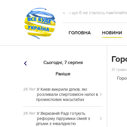
«... і що б не сталось пам'ятай
ГОЛОВНА
НОВИНИ
Гор
Сьогодні,
7 серпня
21 травн
Раніше
Горо
У Києві викрили ділків, які
28 Лют
розливали спиртовмісні напої в
промислових масштабах
У Верховній Раді готують
28 Лют
реформу підтримки сімей з
дітьми з інвалідністю