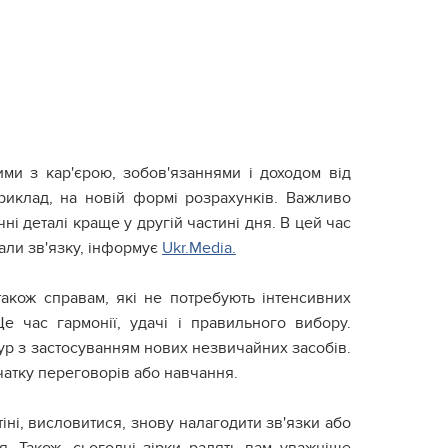
ими з кар'єрою, зобов'язаннями і доходом від
приклад, на новій формі розрахунків. Важливо
ні деталі краще у другій частині дня. В цей час
нали зв'язку, інформує
Ukr.Media.
також справам, які не потребують інтенсивних
Це час гармонії, удачі і правильного вибору.
р з застосуванням нових незвичайних засобів.
очатку переговорів або навчання.
іні, висловитися, знову налагодити зв'язки або