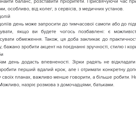
 знайти баланс, розставити пріоритети. Присвячуючи час пр
и, особливо, від колег, з сервісів, з медичних установ.
долій
оліїв день може запросити до тимчасової самоти або до підв
увати, якщо ви будете чогось позбавлені: є можливіс
сувати обмеження. Також, ця доба закликає до практичнос
, бажано зробити акцент на поєднанні зручності, стилю і кори
би
ам день додасть впевненості. Зірки радять не відкладат
зробити перший вдалий крок, але і отримати конкретну допом
у своїх планах, важливо менше говорити, а більше робити. Н
. Можливо, назріє розмова з домочадцями, батьками.