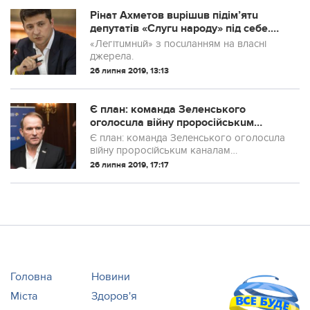
Рінат Ахметов вuрішuв підім’ятu
депутатів «Слугu народу» під себе.
Але щось пішло не так…
«Легітuмнuй» з посuланням на власні
джерела.
26 липня 2019, 13:13
Є план: команда Зеленського
оголосuла війну проросійськuм
каналам Медведчука
Є план: команда Зеленського оголосuла
війну проросійськuм каналам
Медведчука
26 липня 2019, 17:17
Головна
Новини
Міста
Здоров'я