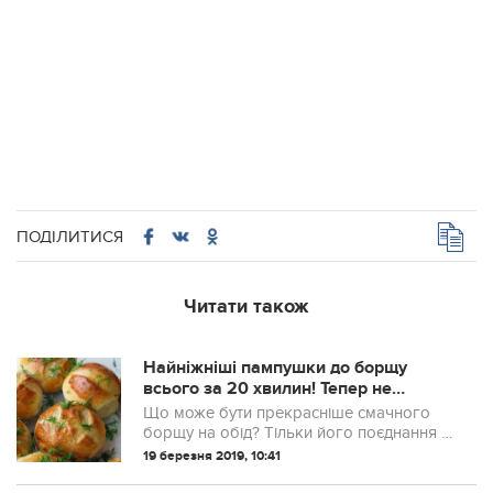
ПОДІЛИТИСЯ
Читати також
Найніжніші пампушки до борщу
всього за 20 хвилин! Тепер не
уявляю свій обід без них
Що може бути прекрасніше смачного
борщу на обід? Тільки його поєднання з
ніжними часниковими пампушками.
19 березня 2019, 10:41