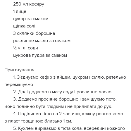
250 мл кефіру
1 яйце
цукор за смаком
щіпка солі
3 склянки борошна
рослинне масло за смаком
½ ч. л. соди
цукрова пудра за смаком
Приготування:
1. З'єднуємо кефір з яйцем, цукром і сіллю, ретельно
перемішуємо.
2. Далі додаємо в масу соду і рослинне масло.
3. Додаємо просіяне борошно і замішуємо тісто.
Воно повинно бути гладким і не прилипати до рук.
4. Поділяємо тісто на 2 частини, кожну розгортаємо
в пласт товщиною близько 1 см.
5. Кухлем вирізаємо з тіста кола, всередині кожного