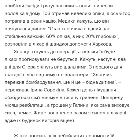
прибігли сусіди і рятувальники – вони і винесли
чоловіка з дому. Той отримав невеликі опіки, а ось Єгор
потрапив в реанімацію. Медики кажуть, що він
врятувався дивом. “Стан хлопчика в даний час
стабільно важкий. 60% опіків, з них 20% глибоких”, –
розповіли в лікарні швидкої допомоги Харкова.
Хлопця готують до операції, а скільки їх буде –
лікарі прогнозувати не беруться. Кажуть, наступні два
дні для Єгора стануть вирішальними. З першого дня
трагедії сім’ю підтримують волонтери. “Хлопчик
пережив бомбардування, ще й це – бідна дитина”, –
переживає Ірина Сорокіна. Кожен день лікування
обходиться сім’ї мінімум в тисячу гривень. Попереду
місяці реабілітації, а грошей у Галини, яка сама виховує
сина, немає. Живе вона тепер разом з сином в лікарні,
адже їх будинок вигорів вщент.
Жінка просить всіх небайдужих допомогти їй