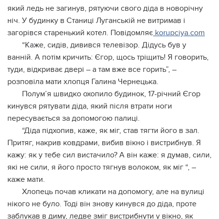
який ледь не загинув, рятуючи свого діда в новорічну
ніч. У будинку в Станиці Луганській не витримав і
загорівся старенький котел. Повідомляє
korupciya.com
“Каже, сидів, дивився телевізор. Дідусь був у
ванній. А потім кричить: Єгор, щось тріщить! Я говорить,
туди, відкриває двері – а там вже все горить”, –
розповіла мати хлопця Галина Чернецька.
Полум’я швидко охопило будинок, 17-річний Єгор
кинувся рятувати діда, який після втрати ноги
пересувається за допомогою палиці.
“Діда підхопив, каже, як міг, став тягти його в зал.
Притяг, накрив ковдрами, вибив вікно і вистрибнув. Я
кажу: як у тебе сил вистачило? А він каже: я думав, сили,
які не сили, я його просто тягнув волоком, як міг “, –
каже мати.
Хлопець почав кликати на допомогу, але на вулиці
нікого не було. Тоді він знову кинувся до діда, проте
заблукав в диму, ледве зміг вистрибнути у вікно, як