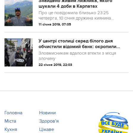
Знайдено живим лижника, якого
шукали 4 доби в Карпатах
Про це повідомила близько 23:25
четверга, 10 січня дружина киянина
Ігоря Грищенка у мережі Facebook.
11 січня 2019, 07:05
У центрі столиці серед білого дня
обчистили відомий банк: окропили
таємничою рідиною і розкрили 30
Зловмисникам вдалося втекти з місця
сейфів
злочину
22 січня 2019, 22:03
Головна
Новини
Міста
Здоров'я
Кухня
Цікаве