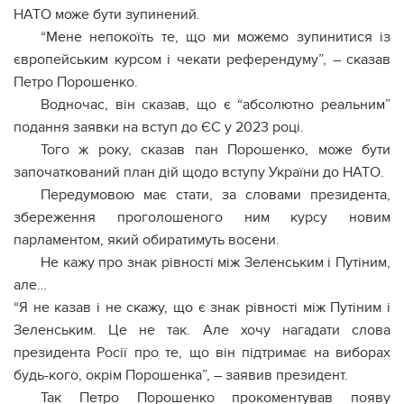
НАТО може бути зупинений.
“Мене непокоїть те, що ми можемо зупинитися із
європейським курсом і чекати референдуму”, – сказав
Петро Порошенко.
Водночас, він сказав, що є “абсолютно реальним”
подання заявки на вступ до ЄС у 2023 році.
Того ж року, сказав пан Порошенко, може бути
започаткований план дій щодо вступу України до НАТО.
Передумовою має стати, за словами президента,
збереження проголошеного ним курсу новим
парламентом, який обиратимуть восени.
Не кажу про знак рівності між Зеленським і Путіним,
але…
“Я не казав і не скажу, що є знак рівності між Путіним і
Зеленським. Це не так. Але хочу нагадати слова
президента Росії про те, що він підтримає на виборах
будь-кого, окрім Порошенка”, – заявив президент.
Так Петро Порошенко прокоментував появу