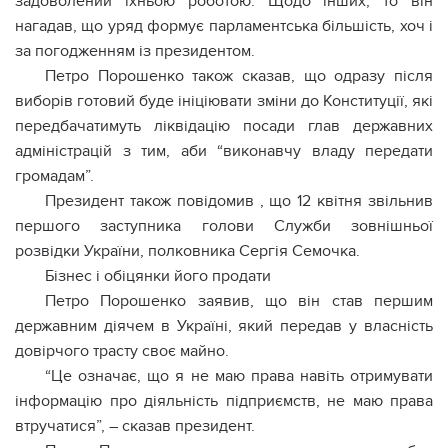
задоволений їхньою роботою. Щодо інших, то він
нагадав, що уряд формує парламентська більшість, хоч і
за погодженням із президентом.
Петро Порошенко також сказав, що одразу після
виборів готовий буде ініціювати зміни до Конституції, які
передбачатимуть ліквідацію посади глав державних
адміністрацій з тим, аби “виконавчу владу передати
громадам”.
Президент також повідомив , що 12 квітня звільнив
першого заступника голови Служби зовнішньої
розвідки України, полковника Сергія Семочка.
Бізнес і обіцянки його продати
Петро Порошенко заявив, що він став першим
державним діячем в Україні, який передав у власність
довірчого трасту своє майно.
“Це означає, що я не маю права навіть отримувати
інформацію про діяльність підприємств, не маю права
втручатися”, – сказав президент.