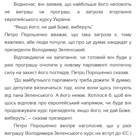
Водночас, він заявив, що найбільше його непокоїть
не виграш чи програш, а загроза згортання
європейського курсу України.
“Якщо його, не дай Боже, виберуть”
Петро Порошенко вважає, що така загроза є, тому
важливо, аби люди почули, що про це думає кандидат у
президенти Володимир Зеленський.
Відповідаючи на запитання, чи готовий він буде у
разі програшу очолити у новому парламенті політичну
силу на захист його поглядів, Петро Порошенко сказав:
“До майбутнього парламенту треба дожити. Я думаю,
що депутати визначаться тоді, коли вони щось почують
від пана Зеленського. А його немає. Хотілося б, щоб він
щось відповів про європейський напрямок, чи буде він
продовжувати курс президента, якщо його, не дай Боже,
виберуть”, – сказав президент.
Петро Порошенко вкотре наголосив, що у разі
виграшу Володимира Зеленського курс на вступ до ЄС і