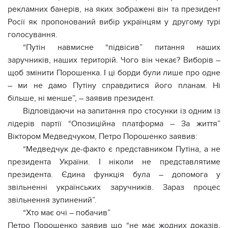
рекламних банерів, на яких зображені він та президент
Росії як пропонований вибір українцям у другому турі
голосування.
“Путін навмисне “підвісив” питання наших
заручників, наших територій. Чого він чекає? Виборів –
щоб змінити Порошенка. І ці борди були лише про одне
– ми не дамо Путіну справдитися його планам. Ні
більше, ні менше”, – заявив президент.
Відповідаючи на запитання про стосунки із одним із
лідерів партії “Опозиційна платформа – За життя”
Віктором Медведчуком, Петро Порошенко заявив:
“Медведчук де-факто є представником Путіна, а не
президента України. І ніколи не представлятиме
президента. Єдина функція була – допомога у
звільненні українських заручників. Зараз процес
звільнення зупинений”.
“Хто має очі – побачив”
Петро Порошенко заявив що “не має жодних доказів,