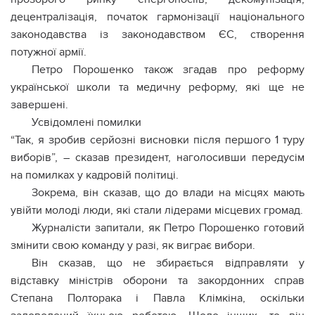
децентралізація, початок гармонізації національного
законодавства із законодавством ЄС, створення
потужної армії.
Петро Порошенко також згадав про реформу
української школи та медичну реформу, які ще не
завершені.
Усвідомлені помилки
“Так, я зробив серйозні висновки після першого 1 туру
виборів”, – сказав президент, наголосивши передусім
на помилках у кадровій політиці.
Зокрема, він сказав, що до влади на місцях мають
увійти молоді люди, які стали лідерами місцевих громад.
Журналісти запитали, як Петро Порошенко готовий
змінити свою команду у разі, як виграє вибори.
Він сказав, що не збирається відправляти у
відставку міністрів оборони та закордонних справ
Степана Полторака і Павла Клімкіна, оскільки