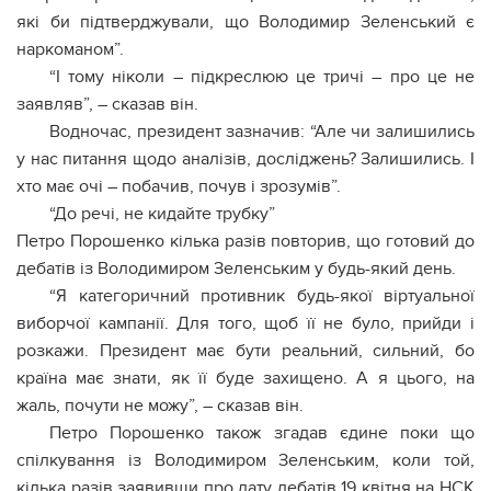
які би підтверджували, що Володимир Зеленський є
наркоманом”.
“І тому ніколи – підкреслюю це тричі – про це не
заявляв”, – сказав він.
Водночас, президент зазначив: “Але чи залишились
у нас питання щодо аналізів, досліджень? Залишились. І
хто має очі – побачив, почув і зрозумів”.
“До речі, не кидайте трубку”
Петро Порошенко кілька разів повторив, що готовий до
дебатів із Володимиром Зеленським у будь-який день.
“Я категоричний противник будь-якої віртуальної
виборчої кампанії. Для того, щоб її не було, прийди і
розкажи. Президент має бути реальний, сильний, бо
країна має знати, як її буде захищено. А я цього, на
жаль, почути не можу”, – сказав він.
Петро Порошенко також згадав єдине поки що
спілкування із Володимиром Зеленським, коли той,
кілька разів заявивши про дату дебатів 19 квітня на НСК