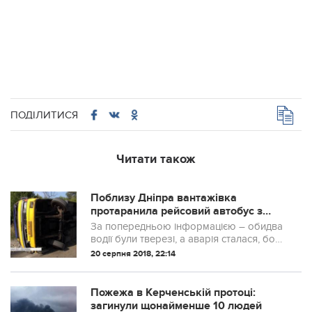
ПОДІЛИТИСЯ
Читати також
Поблизу Дніпра вантажівка
протаранила рейсовий автобус з
людьми: подробиці аварії
За попередньою інформацією – обидва
водії були тверезі, а аварія сталася, бо
кермувальник фури заснув за кермом
20 серпня 2018, 22:14
Пожежа в Керченській протоці:
загинули щонайменше 10 людей