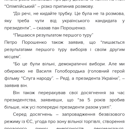
“Олімпійський” – різко припинив розмову.
“До речі, не кидайте трубку. Це була не та розмова,
яку треба чути від українського кандидата у
президенти”, – сказав пан Порошенко.
“Пишаюся результатом першого туру”
Петро Порошенко також заявив, що “пишається
результатами першого туру виборів і своїм другим
місцем”.
“Бо це були вільні, демократичні вибори. Але ми
обираємо не Василя Голобородька (головний герой
фільму “Слуга народу”. – Ред), а президента України”, –
заявив він.
Він також перерахував свої досягнення за час
президентства, заявивши, що “за 5 років зробив
більше, ніж усі попередні президенти разом узяті”.
Серед досягнень – запровадження безвізового
режиму із ЄС, угода про зону вільної торгівлі, створення
прозорого ринку енергоносіїв, декомунізація,