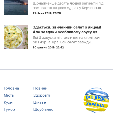
Щонайменше десять людей загинули під
час пожежі на двох суднах у Керченській
протоці.
21 січня 2019, 20:20
Здається, звичайний салат з яйцем!
Але завдяки особливому соусу ця
страва стане справжнім хітом на
Які б закуски ні стояли ще на столі, хоч
вашій кухні
би і чорна ікра, цей салат завжди
закінчується першим. Цей дачний
30 травня 2019, 22:42
варіант салату як не можна хороший для
обіду на природі. Всього кілька яєць і...
Головна
Новини
Міста
Здоров'я
Кухня
Цікаве
Гумор
Шоубізнес