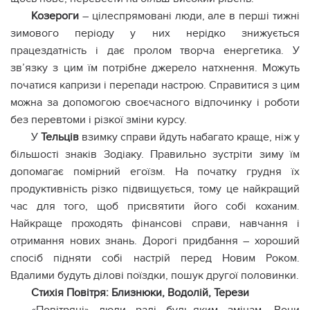
Козероги
– цілеспрямовані люди, але в перші тижні
зимового періоду у них нерідко знижується
працездатність і дає пролом творча енергетика. У
зв’язку з цим їм потрібне джерело натхнення. Можуть
початися капризи і перепади настрою. Справитися з цим
можна за допомогою своєчасного відпочинку і роботи
без перевтоми і різкої зміни курсу.
У
Тельців
взимку справи йдуть набагато краще, ніж у
більшості знаків Зодіаку. Правильно зустріти зиму їм
допомагає помірний егоїзм. На початку грудня їх
продуктивність різко підвищується, тому це найкращий
час для того, щоб присвятити його собі коханим.
Найкраще проходять фінансові справи, навчання і
отримання нових знань. Дорогі придбання – хороший
спосіб підняти собі настрій перед Новим Роком.
Вдалими будуть ділові поїздки, пошук другої половинки.
Стихія Повітря: Близнюки, Водолій, Терези