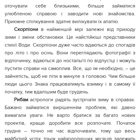
оточувати себе близькими, більше займатися
улюбленою справою і заводити нові знайомства.
Приємне спілкування здатне вилікувати їх апатію.
Скорпіони
в найменшій мірі залежні від приходу
зими і зміни обстановки. Це найстійкіші представники
стихії Води. Скорпіони дуже часто вдаються до спогадів
про літо і про осінь. Вони переглядають фотографії з
відпочинку, вдаються до ностальгії по відпустці і можуть
пустити справи на самоплив. Все, що їм необхідно, – це
зайнятість, щоб не піти в минуле з головою. Чим більше
люди цього Знака працюватимуть взимку і в самому її
початку, тим вдалішим буде грудень.
Рибам
астрологи радять зустрічати зиму в справах.
Бажано займатися вирішенням проблем, які давно
вимагали уваги. Не варто братися за багато нових
проектів, краще доробити все розпочате. Початок
грудня – точно не час відпочивати, тому що весь
майбутній успіх трьох найхолодніших місяців залежить