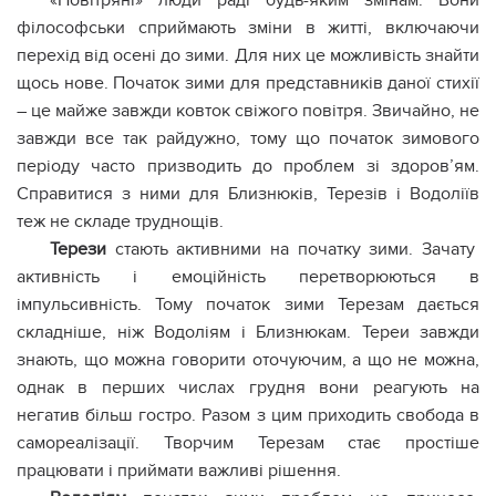
«Повітряні» люди раді будь-яким змінам. Вони
філософськи сприймають зміни в житті, включаючи
перехід від осені до зими. Для них це можливість знайти
щось нове. Початок зими для представників даної стихії
– це майже завжди ковток свіжого повітря. Звичайно, не
завжди все так райдужно, тому що початок зимового
періоду часто призводить до проблем зі здоров’ям.
Справитися з ними для Близнюків, Терезів і Водоліїв
теж не складе труднощів.
Терези
стають активними на початку зими. Зачату
активність і емоційність перетворюються в
імпульсивність. Тому початок зими Терезам дається
складніше, ніж Водоліям і Близнюкам. Тереи завжди
знають, що можна говорити оточуючим, а що не можна,
однак в перших числах грудня вони реагують на
негатив більш гостро. Разом з цим приходить свобода в
самореалізації. Творчим Терезам стає простіше
працювати і приймати важливі рішення.