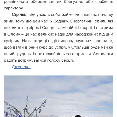
розцінювати обережність як боягузтво або слабкість
характеру.
Стрільці
відчувають себе майже ідеально на початку
зими, тому що цей час їх Зодіаку. Енергетичні хвилі, які
виходять від зірок і Сонця, гармонійні і творчі, і вся зима
в цілому – це час великих надій для народжених під цим
сузір’ям. Не завжди ці надії виправдовуються, але на те,
щоб взяти вірний курс до успіху, у Стрільців буде майже
цілий грудень. Їх життєлюбність загостриться. Астрологи
радять дотримуватися голосу серця.
Джерело.