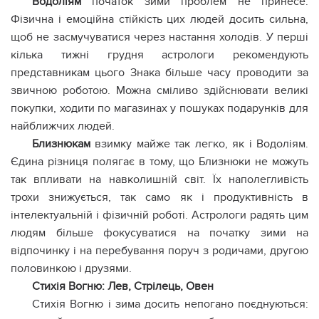
Водоліям
початок зими проблем не принесе.
Фізична і емоційна стійкість цих людей досить сильна,
щоб не засмучуватися через настання холодів. У перші
кілька тижні грудня астрологи рекомендують
представникам цього Знака більше часу проводити за
звичною роботою. Можна сміливо здійснювати великі
покупки, ходити по магазинах у пошуках подарунків для
найближчих людей.
Близнюкам
взимку майже так легко, як і Водоліям.
Єдина різниця полягає в тому, що Близнюки не можуть
так впливати на навколишній світ. Їх наполегливість
трохи знижується, так само як і продуктивність в
інтелектуальній і фізичній роботі. Астрологи радять цим
людям більше фокусуватися на початку зими на
відпочинку і на перебування поруч з родичами, другою
половинкою і друзями.
Стихія Вогню: Лев, Стрілець, Овен
Стихія Вогню і зима досить непогано поєднуються: