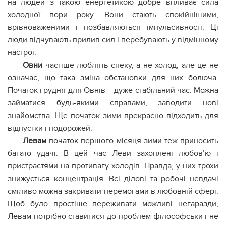
на людей з такою енергетикою добре впливає сила
холодної пори року. Вони стають спокійнішими,
врівноваженими і позбавляються імпульсивності. Ці
люди відчувають прилив сил і перебувають у відмінному
настрої.
Овни
частіше люблять спеку, а не холод, але це не
означає, що така зміна обстановки для них болюча.
Початок грудня для Овнів – дуже стабільний час. Можна
займатися будь-якими справами, заводити нові
знайомства. Ще початок зими прекрасно підходить для
відпустки і подорожей.
Левам
початок першого місяця зими теж приносить
багато удачі. В цей час Леви захоплені любов’ю і
пристрастями на противагу холодів. Правда, у них трохи
знижується концентрація. Всі ділові та робочі невдачі
сміливо можна закривати перемогами в любовній сфері.
Щоб було простіше переживати можливі негаразди,
Левам потрібно ставитися до проблем філософськи і не