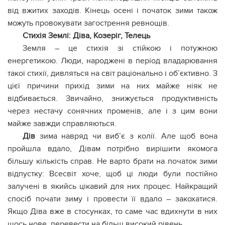
від вжитих заходів. Кінець осені і початок зими також
можуть провокувати загострення ревнощів.
Стихія Землі: Діва, Козеріг, Телець
Земля – ​​це стихія зі стійкою і потужною
енергетикою. Люди, народжені в період владарювання
такої стихії, дивляться на світ раціонально і об’єктивно. З
цієї причини прихід зими на них майже ніяк не
відбивається. Звичайно, знижується продуктивність
через нестачу сонячних променів, але і з цим вони
майже завжди справляються.
Дів
зима навряд чи виб’є з колії. Але щоб вона
пройшла вдало, Дівам потрібно вирішити якомога
більшу кількість справ. Не варто брати на початок зими
відпустку: Всесвіт хоче, щоб ці люди були постійно
залучені в якийсь цікавий для них процес. Найкращий
спосіб почати зиму і провести її вдало – закохатися.
Якщо Діва вже в стосунках, то саме час вдихнути в них
щось нове, перевести на більш високий рівень.