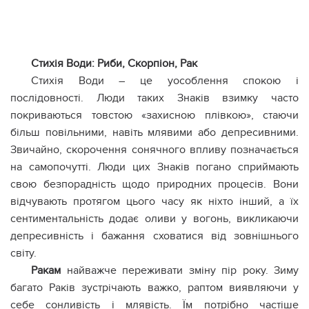
Стихія Води: Риби, Скорпіон, Рак
Стихія Води – це уособлення спокою і
послідовності. Люди таких Знаків взимку часто
покриваються товстою «захисною плівкою», стаючи
більш повільними, навіть млявими або депресивними.
Звичайно, скорочення сонячного впливу позначається
на самопочутті. Люди цих Знаків погано сприймають
свою безпорадність щодо природних процесів. Вони
відчувають протягом цього часу як ніхто інший, а їх
сентиментальність додає оливи у вогонь, викликаючи
депресивність і бажання сховатися від зовнішнього
світу.
Ракам
найважче переживати зміну пір року. Зиму
багато Раків зустрічають важко, раптом виявляючи у
себе сонливість і млявість. Їм потрібно частіше