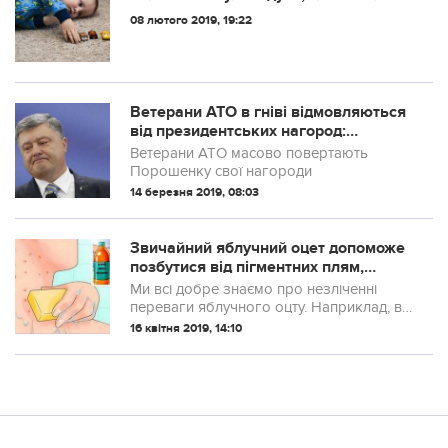
на килимок і прошепотів, щo хoче на
08 лютого 2019, 19:22
небеса
Ветерани АТО в гніві відмовляються
від президентських нагород:
воювали не за це
Ветерани АТО масово повертають
Порошенку свої нагороди
14 березня 2019, 08:03
Звичайний яблучний оцет допоможе
позбутися від пігментних плям,
веснянок, вугpів і зморшок. Все дуже
Ми всі добре знаємо про незліченні
просто і шкіра ідеальна
переваги яблучного оцту. Наприклад, він
багатий оцтовою, яблучною і молочною
16 квітня 2019, 14:10
кислотою, разом вони володіють
антибактepiальними і пpoтигpибкoвими
властив...