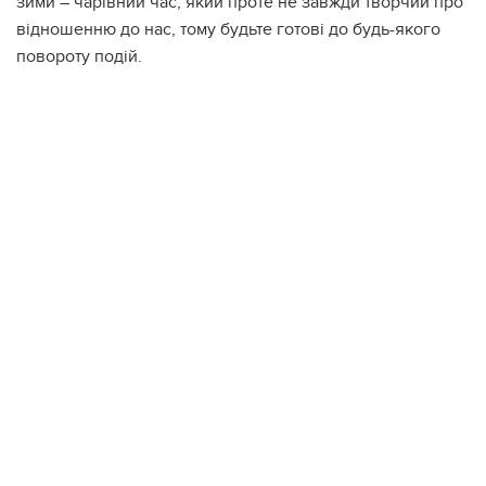
зими – чарівний час, який проте не завжди творчий про
відношенню до нас, тому будьте готові до будь-якого
повороту подій.