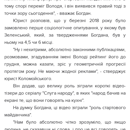
тому спорі переміг Володя, і він виявився правий тоді з
точки зору сьогодення", - вважає Богдан.
Юрист розповів, що у березні 2018 року було
замовлено перше соціологічне опитування, у якому був
Зеленський, який, за твердженнями Богдана, був у
ньому на 4,5 чи 6 місці.
"Ну і нехитрими, абсолютно законними публікаціями,
розмовами, згадуванням імені Володі рейтинг його до
грудня, можна казати, зріс у геометричній прогресії
протягом року. Не маючи жодної реклами", - стверджує
юрист Коломойського.
Він додав, що велику роль зіграли короткі відео-
тізери до серіалу "Слуга народу", в яких "народ бачив на
екрані те, що вони говорять на кухні".
На думку Богдана, ці відео зіграли "роль стартового
майданчика".
"Нам було абсолютно чітко зрозуміло, що якщо
людина, не сказавши ні слова, і про це всі говорять, це