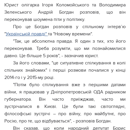
Юрист олігарха Ігоря Коломойського та Володимира
Зеленського Андрій Богдан розповів, що він
переконував шоумена піти у політику.
Про це Богдан розповів у спільному інтерв’ю
"
Українській правді"
та "Новому времени".
"Так, це абсолютна правда. Я один з тих, хто його
переконував. Треба розуміти, що ми познайомилися
давно. Це більше 5 років", - зазначив юрист.
За його словами, "це ситуативне спілкування в колі
спільних знайомих" і перші розмови почалися у кінці
2014-го і у 2015-му році.
"Потім було спілкування вже з першими датами
війни, я працював у Дніпропетровській ОДА радником
губернатора. Він часто приїжджав, часто ми
зустрічалися в Києві. Це були такі світоглядні,
філософські зустрічі – про війну, про майбутнє, про
Росію, про те, що відбувається", - розповів Богдан.
Він сказав, що коли народний депутат Борис