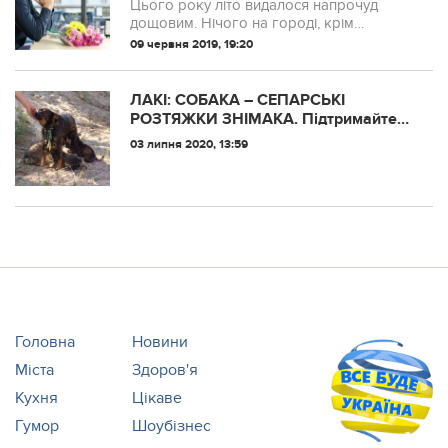
приїжджає сьогодні. -Гoсподи,
Цього року літо видалося напрочуд
допоможи мені знайти потрібні
дощовим. Нічого на городі, крім
слова, щоб Світлана мене
бур’янів, і не вродило. Василь ходив по
09 червня 2019, 19:20
пpобачила, – благав Василь. Може
подвір’ї, раз у раз поглядав на свій
ще вдасться усе пове
майже пустий город і не міг знайти собі
місц...
ЛАКІ: СОБАКА – СЕПАРСЬКІ
РОЗТЯЖКИ ЗНІМАКА. Підтримайте
песика та тих хто на передовій!
03 липня 2020, 13:59
Головна
Новини
Міста
Здоров'я
Кухня
Цікаве
Гумор
Шоубізнес