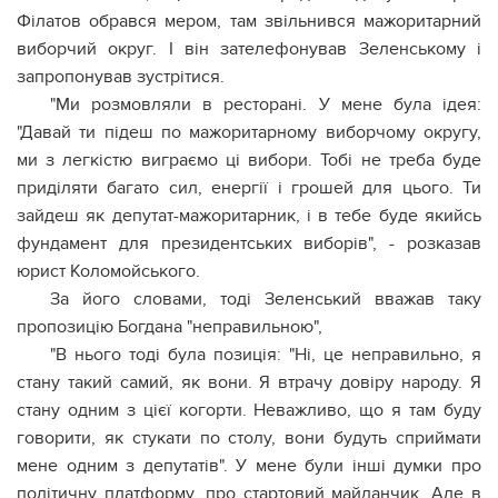
Філатов обрався мером, там звільнився мажоритарний
виборчий округ. І він зателефонував Зеленському і
запропонував зустрітися.
"Ми розмовляли в ресторані. У мене була ідея:
"Давай ти підеш по мажоритарному виборчому округу,
ми з легкістю виграємо ці вибори. Тобі не треба буде
приділяти багато сил, енергії і грошей для цього. Ти
зайдеш як депутат-мажоритарник, і в тебе буде якийсь
фундамент для президентських виборів", - розказав
юрист Коломойського.
За його словами, тоді Зеленський вважав таку
пропозицію Богдана "неправильною",
"В нього тоді була позиція: "Ні, це неправильно, я
стану такий самий, як вони. Я втрачу довіру народу. Я
стану одним з цієї когорти. Неважливо, що я там буду
говорити, як стукати по столу, вони будуть сприймати
мене одним з депутатів". У мене були інші думки про
політичну платформу, про стартовий майданчик. Але в