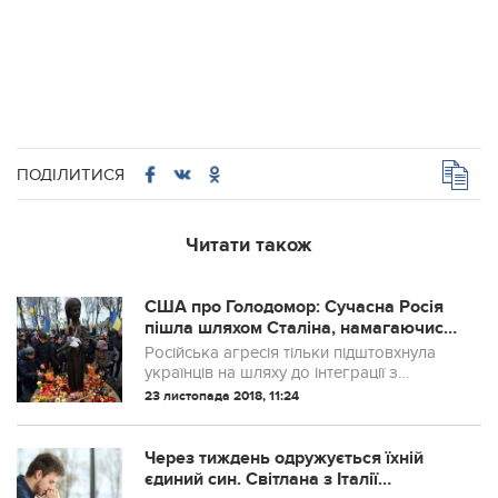
ПОДІЛИТИСЯ
Читати також
США про Голодомор: Сучасна Росія
пішла шляхом Сталіна, намагаючись
знищити Україну
Російська агресія тільки підштовхнула
українців на шляху до інтеграції з
Європою, зазначив Гаррі Каміан
23 листопада 2018, 11:24
Через тиждень одружується їхній
єдиний син. Світлана з Італії