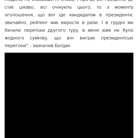
стає цікаво, всі очікують цього, то з моменту
оголошення, що він іде кандидатом в президенти,
звичайно, рейтинг має вирости в рази. І в грудні ми
бачили перетоки другого туру, в мене вже не було
жодного сумніву, що він виграє президентські
перегони", - зазначив Богдан.