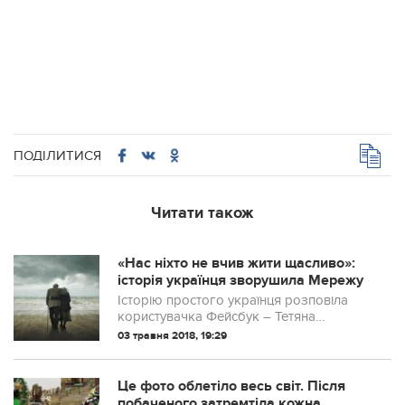
ПОДІЛИТИСЯ
Читати також
«Нас ніхто не вчив жити щасливо»:
історія українця зворушила Мережу
Історію простого українця розповіла
користувачка Фейсбук – Тетяна
Грегораш.
03 травня 2018, 19:29
Це фото облетіло весь світ. Після
побаченого затремтіла кожна