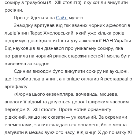
сокиру з тризубом (Х—ХІІІ століття), яку хотіли викупити
росіяни.
Про це йдеться на
Сайті
музею.
Знахідку врятував від так званих чорних археологів
львів’янин Тарас Хмеловський, який уже кілька років
підтримує дослідження Інституту археології НАН України.
Від науковців він дізнався про унікальну сокиру, яка
потрапила на чорний ринок старожитностей і могла бути
вивезена за кордон.
Єдиним виходом було викупити сокиру на аукціоні,
що і зробив львів’янин, а пізніше оплатив й реставрацію
артефакту.
«Форма цього екземпляра, вочевидь, місцева,
аналоги її відомі та датуються доволі широким часовим
періодом Х—ХІІІ століть. Проте мотив орнаменту
рідкісний, якщо не сказати — унікальний. За окремими
елементами, з яких складається орнамент, його можна
датувати в межах вужчого часу, від кінця Х до початку ХІ