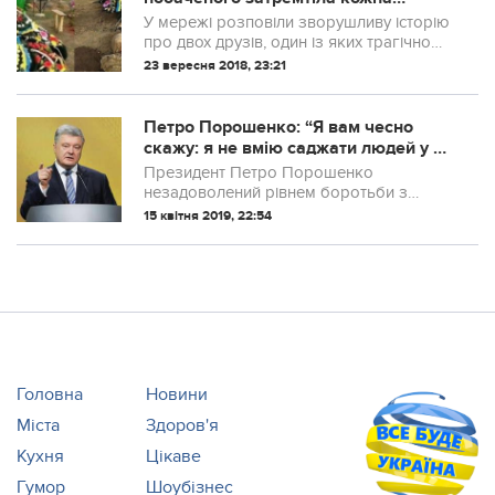
клітинка! Історія двох друзів від якої
У мережі розповіли зворушливу історію
розривається серце
про двох друзів, один із яких трагічно
загинув у зоні АТО
23 вересня 2018, 23:21
Петро Порошенко: “Я вам чесно
скажу: я не вмію саджати людей у ​​
в’язницю. Я не на це вчився”
Президент Петро Порошенко
незадоволений рівнем боротьби з
корупцією. Про це він заявив в ході
15 квітня 2019, 22:54
зустрічі з бізнесом в понеділок. “Я вам
чесно скажу: я не вмію саджати людей у ​​
в’язницю. Я...
Головна
Новини
Міста
Здоров'я
Кухня
Цікаве
Гумор
Шоубізнес