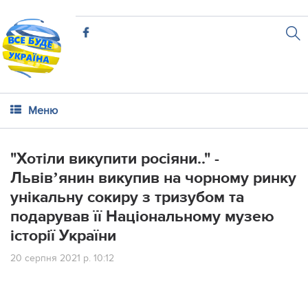
Меню
"Хотіли викупити росіяни.." -
Львівʼянин викупив на чорному ринку
унікальну сокиру з тризубом та
подарував її Національному музею
історії України
20 серпня 2021 р. 10:12