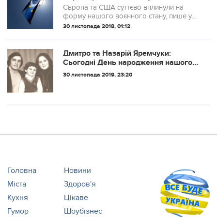
Рибачук
Європа та США суттєво вплинули на
форму нашого воєнного стану, пише у
своєму блозі на «Новому часі» колишній
30 листопада 2018, 01:12
віце-прем’єр-міністр України з питань
європейської інтеграції Олег РИБАЧУК. Я
...
Дмитро та Назарій Яремчуки:
Сьогодні День народження нашого
тата. Цього дня в нашому домі
30 листопада 2019, 23:20
телефон не змовкав зранку до
вечора.
Головна
Новини
Міста
Здоров'я
Кухня
Цікаве
Гумор
Шоубізнес