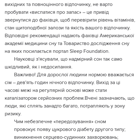
вихідних та повноцінного відпочинку, не варто
пробувати «виспатися про запас» – це привід
звернутися до фахівця, щоб перевірити рівень вітамінів,
стан щитоподібної залози та якість вашого відпочинку.
Відповідні рекомендації надають фахівці Американської
академії медицини сну та Товариство дослідження сну
на яких посилається портал Sleep Foundation.
Науковці з'ясували, що надмірний сон так само
шкідливий, як і недосипання.
Важливо! Для дорослої людини нормою вважається
сім – дев'ять годин нічного відпочинку. Вихід за ці
часові межі на регулярній основі може стати
каталізатором серйозних проблем.Вчені зазначають, що
люди, які сплять занадто багато, потрапляють у зону
ризику.
Чим небезпечне «передозування» сном
провокує появу цукрового діабету другого типу;
виникнення серцево-судинних захворювань;