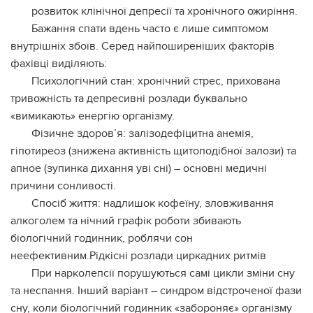
розвиток клінічної депресії та хронічного ожиріння.
Бажання спати вдень часто є лише симптомом
внутрішніх збоїв. Серед найпоширеніших факторів
фахівці виділяють:
Психологічний стан: хронічний стрес, прихована
тривожність та депресивні розлади буквально
«вимикають» енергію організму.
Фізичне здоров’я: залізодефіцитна анемія,
гіпотиреоз (знижена активність щитоподібної залози) та
апное (зупинка дихання уві сні) – основні медичні
причини сонливості.
Спосіб життя: надлишок кофеїну, зловживання
алкоголем та нічний графік роботи збивають
біологічний годинник, роблячи сон
неефективним.Рідкісні розлади циркадних ритмів
При нарколепсії порушуються самі цикли зміни сну
та неспання. Інший варіант – синдром відстроченої фази
сну, коли біологічний годинник «забороняє» організму