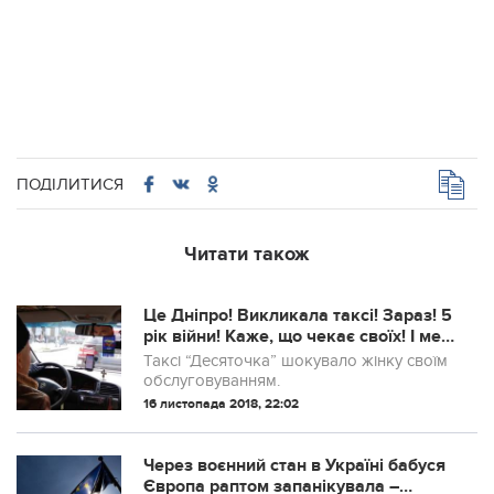
ПОДІЛИТИСЯ
Читати також
Це Дніпро! Викликала таксі! Зараз! 5
рік війни! Каже, що чекає своїх! І мені
треба сказати і підтримати його і тоді
Таксі “Десяточка” шокувало жінку своїм
повезе
обслуговуванням.
16 листопада 2018, 22:02
Через воєнний стан в Україні бабуся
Європа раптом запанікувала –