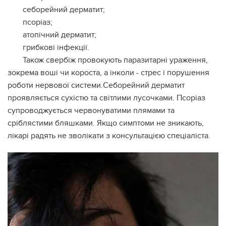
себорейний дерматит;
псоріаз;
атопічний дерматит;
грибкові інфекції.
Також свербіж провокують паразитарні ураження,
зокрема воші чи короста, а інколи - стрес і порушення
роботи нервової системи.Себорейний дерматит
проявляється сухістю та світлими лусочками. Псоріаз
супроводжується червонуватими плямами та
сріблястими бляшками. Якщо симптоми не зникають,
лікарі радять не зволікати з консультацією спеціаліста.