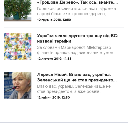
«Грошове Дерево». Так ось, знайте,
що ви поливаєте і вирощуєте …
Горшкові рослини «толстянка», відоме в
народі більше як грошове дерево,
прикрашає підвіконня багатьох з нас.
10 грудня 2018, 12:59
Деякі вірять, що ця квітка приносить
багатство і достаток в сім’ю, є ті, хто в...
Україна чекає другого траншу від ЄС:
названі терміни
За словами Маркарової, Міністерство
фінансів працює над виконанням умов
12 лютого 2019, 14:33
Лариса Ніцой: Вітаю вас, українці.
Зеленський ще не став президентом,
а вже розвів кумівство, і вже закон
Вітаю вас, українці. Зеленський ще не
для нього…
став президентом, а вже розвів
кумівство, і вже закон для нього – як
12 квітня 2019, 12:30
дишло… А так обіцяв, так обіцяв … Про
що це я?