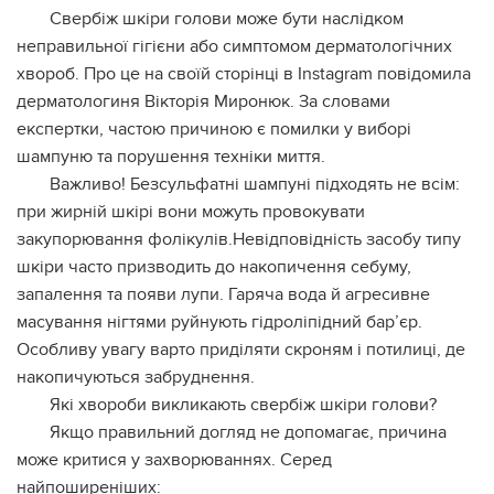
Свербіж шкіри голови може бути наслідком
неправильної гігієни або симптомом дерматологічних
хвороб. Про це на своїй сторінці в Instagram повідомила
дерматологиня Вікторія Миронюк. За словами
експертки, частою причиною є помилки у виборі
шампуню та порушення техніки миття.
Важливо! Безсульфатні шампуні підходять не всім:
при жирній шкірі вони можуть провокувати
закупорювання фолікулів.Невідповідність засобу типу
шкіри часто призводить до накопичення себуму,
запалення та появи лупи. Гаряча вода й агресивне
масування нігтями руйнують гідроліпідний бар’єр.
Особливу увагу варто приділяти скроням і потилиці, де
накопичуються забруднення.
Які хвороби викликають свербіж шкіри голови?
Якщо правильний догляд не допомагає, причина
може критися у захворюваннях. Серед
найпоширеніших: