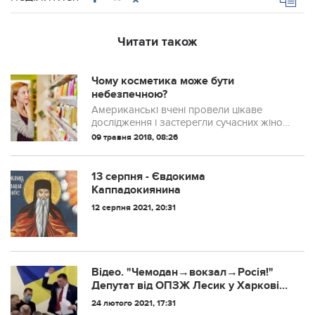
Читати також
Чому косметика може бути
небезпечною?
Американські вчені провели цікаве
дослідження і застерегли сучасних жінок,
які активно користуються косметикою.
09 травня 2018, 08:26
13 серпня - Євдокима
Каппадокиянина
12 серпня 2021, 20:31
Відео. "Чемодан→вокзал→Росія!"
Депутат від ОПЗЖ Лесик у Харкові
заявив про збройний переворот.
24 лютого 2021, 17:31
Його вигнали