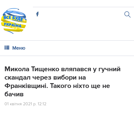
Меню
Микoлa Тищeнкo вляпався у гучний
cкaндaл чepeз вибopи нa
Фpaнкiвщинi. Такого ніхто ще не
бачив
01 квітня 2021 р. 12:12