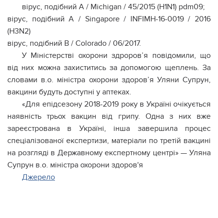
вірус, подібний A / Michigan / 45/2015 (H1N1) pdm09;
вірус, подібний A / Singapore / INFIMH-16-0019 / 2016
(H3N2)
вірус, подібний B / Colorado / 06/2017.
У Міністерстві охорони здроров’я повідомили, що
від них можна захиститись за допомогою щеплень. За
словами в.о. міністра охорони здоров’я Уляни Супрун,
вакцини будуть доступні у аптеках.
«Для епідсезону 2018-2019 року в Україні очікується
наявність трьох вакцин від грипу. Одна з них вже
зареєстрована в Україні, інша завершила процес
спеціалізованої експертизи, матеріали по третій вакцині
на розгляді в Державному експертному центрі» — Уляна
Супрун в.о. міністра охорони здоров'я
Джерело