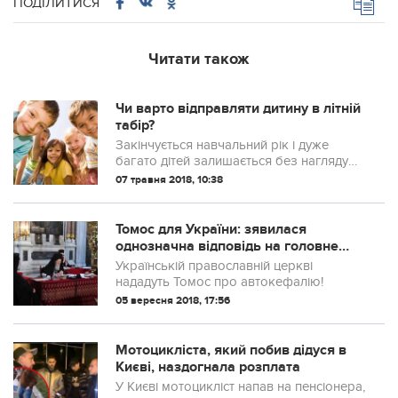
ПОДІЛИТИСЯ
Читати також
Чи варто відправляти дитину в літній
табір?
Закінчується навчальний рік і дуже
багато дітей залишається без нагляду
батьків протягом робочого дня. Не всі
07 травня 2018, 10:38
батьки мають змогу взяти тривалі
відпустки, щоб бути з дитиною. Також не
всі ...
Томос для України: зявилася
однозначна відповідь на головне
питання
Українській православній церкві
нададуть Томос про автокефалію!
05 вересня 2018, 17:56
Мотоцикліста, який побив дідуся в
Києві, наздогнала розплата
У Києві мотоцикліст напав на пенсіонера,