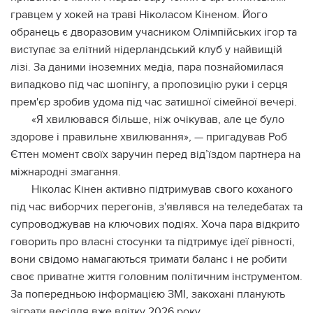
гравцем у хокей на траві Ніколасом Кіненом. Його
обранець є дворазовим учасником Олімпійських ігор та
виступає за елітний нідерландський клуб у найвищій
лізі. За даними іноземних медіа, пара познайомилася
випадково під час шопінгу, а пропозицію руки і серця
прем'єр зробив удома під час затишної сімейної вечері.
«Я хвилювався більше, ніж очікував, але це було
здорове і правильне хвилювання», — пригадував Роб
Єттен момент своїх заручин перед від’їздом партнера на
міжнародні змагання.
Ніколас Кінен активно підтримував свого коханого
під час виборчих перегонів, з'являвся на теледебатах та
супроводжував на ключових подіях. Хоча пара відкрито
говорить про власні стосунки та підтримує ідеї рівності,
вони свідомо намагаються тримати баланс і не робити
своє приватне життя головним політичним інструментом.
За попередньою інформацією ЗМІ, закохані планують
зіграти весілля вже влітку 2026 року.