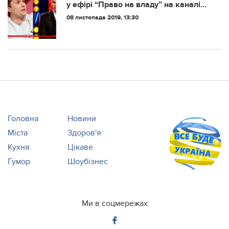
у ефірі “Право на владу” на каналі
“1+1”: “Скотино, припини вбuвaти
08 листопада 2019, 13:30
українських солдат. Оце маєте
сказати Путіну!”
Головна
Новини
Міста
Здоров'я
Кухня
Цікаве
Гумор
Шоубізнес
Ми в соцмережах