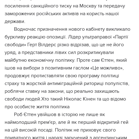
посилення санкційного тиску на Москву та передачу
заморожених російських активів на користь нашої
держави.
Водночас призначення нового кабінету викликало
бурхливу реакцію опозиції. Лідер ультраправої «Партії
свободи» Герт Вілдерс різко відрізав, що це не його
уряд, а представники лівих сил розкритикували
майбутню економічну політику. Проте сам Єттен, який
ішов на вибори з позитивним гаслом «Це можливо»,
продовжує протиставляти свою програму політиці
страху та жорсткій антиміграційній риториці популістів,
роблячи ставку на закони, що реально захищають
свободи людей.Хто такий Ніколас Кінен та що відомо
про особисте життя політика
Роб Єттен увійшов в історію не лише як
наймолодший прем'єр, але й як перший відкритий гей
на цій високій посаді. Політик не приховує свого
приватного життя і наразі заручений з аргентинським