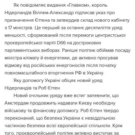
Як повідомляє видання «Главком», король
Нідерландів Віллем-Александр підписав указ про
призначення Єттена та затвердив склад нового кабінету
з 17 міністрів. Це перший за останнє десятиліття уряд
меншості, сформований після перемоги центристської
проєвропейської партії D66 на дострокових
парламентських виборах. Раніше політик обіймав посаду
міністра клімату й енергетики, де активно просував
відмову від російських енергоносіїв після початку
повномасштабного вторгнення РФ в Україну.
Яку допомогу Україні обіцяє новий уряд
Нідерландів та Роб Єттен
Новий очільник уряду вже встиг запевнити, що
Амстердам продовжить надавати Києву необхідну
військову та фінансову допомогу. Роб Єттен твердо
переконаний, що безпека України є невіддільною
частиною безпеки всієї європейської спільноти. Крім
того, проєвропейський політик активно виступає за