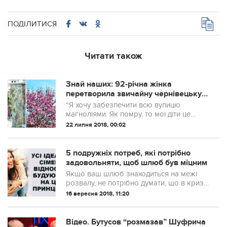
ПОДІЛИТИСЯ
Читати також
Знай наших: 92-річна жінка
перетворила звичайну чернівецьку
вулицю у квітучу алею (ФОТО)
“Я хочу забезпечити всю вулицю
магноліями. Як помру, то мої діти це
зроблять”.
22 липня 2018, 00:02
5 подружніх потреб, які потрібно
задовольняти, щоб шлюб був міцним
Якщо ваш шлюб знаходиться на межі
розвалу, не потрібно думати, що в кризі
винен партнер. Скільки не “відбілювати”
16 вересня 2018, 11:20
репутацію, у відносинах беруть участь
обидва, кожен вносить свій неповтор...
Відео. Бутусов “розмазав” Шуфрича