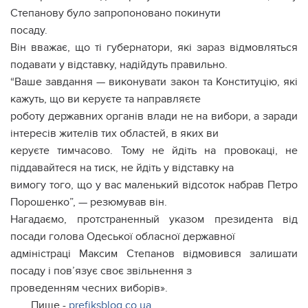
Степанову було запропоновано покинути
посаду.
Він вважає, що ті губернатори, які зараз відмовляться
подавати у відставку, надійдуть правильно.
“Ваше завдання — виконувати закон та Конституцію, які
кажуть, що ви керуєте та направляєте
роботу державних органів влади не на вибори, а заради
інтересів жителів тих областей, в яких ви
керуєте тимчасово. Тому не йдіть на провокаці, не
піддавайтеся на тиск, не йдіть у відставку на
вимогу того, що у вас маленький відсоток набрав Петро
Порошенко”, — резюмував він.
Нагадаємо, протстраненный указом президента від
посади голова Одеської обласної державної
адміністраці Максим Степанов відмовився залишати
посаду і пов’язує своє звільнення з
проведенням чесних виборів».
Пише -
prefiksblog.co.ua