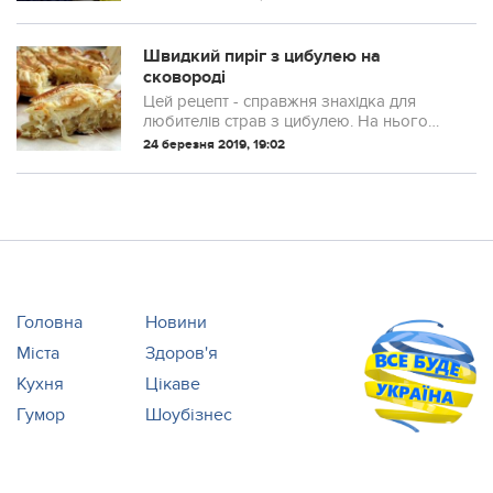
з’являтись на сторінках соц-мереж.
Швидкий пиріг з цибулею на
сковороді
Цей рецепт - справжня знахідка для
любителів страв з цибулею. На нього
також варто звернути увагу і тим, хто
24 березня 2019, 19:02
цибулю не любить в будь-якому вигляді.
Будете приємно здивовані! Тому що
цибул...
Головна
Новини
Міста
Здоров'я
Кухня
Цікаве
Гумор
Шоубізнес