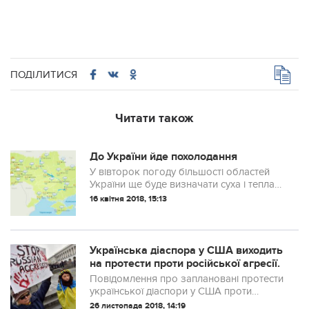
ПОДІЛИТИСЯ
Читати також
До України йде похолодання
У вівторок погоду більшості областей
України ще буде визначати суха і тепла
повітряна маса, а ось в середу
16 квітня 2018, 15:13
температура повітря почне падати.
Українська діаспора у США виходить
на протести проти російської агресії.
Повідомлення про заплановані протести
української діаспори у США проти
російської воєнної агресії почали
26 листопада 2018, 14:19