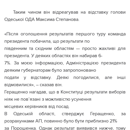
Таким чином він відреагував на відставку голови
Одеської ОДА Максима Степанова.
«Після оголошення результатів першого туру команда
президента побачила, що результати по
південним та східним областям — просто жахливі для
президента. У деяких областях він набирав 6-
7%. За моєю інформацією, Адміністрацією президента
деяким губернаторам було запропоновано
подати у відставку. Деякі погодилися, але інші
відмовилися», – сказав він.
Геращенко нагадав, що в Конституці результати виборів
ніяк не пов’язані з можливістю усунення
місцевих керівників від посад.
В Одеській області, стверджує Геращенко, за
розрахунками АП, повинно було бути приблизно 21%
за Порошенка. Однак результат виявився нижче, тому