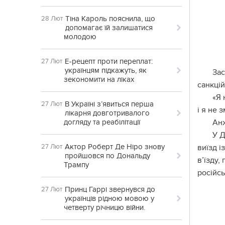
Тіна Кароль пояснила, що
28 Лют
допомагає їй залишатися
молодою
Е-рецепт проти переплат:
27 Лют
українцям підкажуть, як
Зac
зекономити на ліках
caнкцiй
«Я 
В Україні з’явиться перша
27 Лют
i я нe 
лікарня довготривалого
догляду та реабілітації
Анж
У Д
Актор Роберт Де Ніро знову
27 Лют
виїзд i
пройшовся по Дональду
в’їзду,
Трампу
pociйcь
Принц Гаррі звернувся до
27 Лют
українців рідною мовою у
четверту річницю війни.