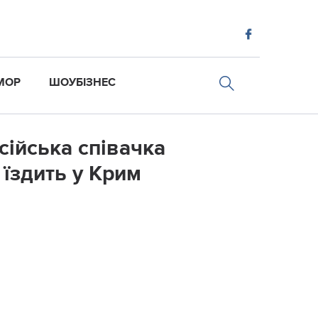
МОР
ШОУБІЗНЕС
ciйcькa cпiвaчкa
 їздить у Кpим