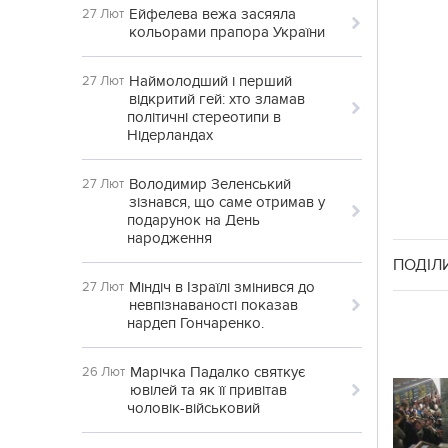
Ейфелева вежа засяяла
27 Лют
кольорами прапора України
Наймолодший і перший
27 Лют
відкритий гей: хто зламав
політичні стереотипи в
Нідерландах
Володимир Зеленський
27 Лют
зізнався, що саме отримав у
подарунок на День
народження
ПОДІЛ
Міндіч в Ізраїлі змінився до
27 Лют
невпізнаваності показав
нардеп Гончаренко.
Марічка Падалко святкує
26 Лют
ювілей та як її привітав
чоловік-військовий