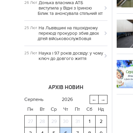
Донька власника АТБ
26 Лют
виступила у Відні з Іриною
Білик та анонсувала спільний хіт
На Львівщині на пішохідному
25 Лют
переході прокурор збив двох
дітей військовослужбовця
Наука і 97 років досвіду: у чому
25 Лют
ключ до довгого життя
АРХІВ НОВИН
серпень
2026
←
→
Пн
Вт
Ср
Чт
Пт
Сб
Нд
27
28
29
30
31
1
2