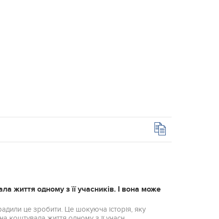
ла життя одному з її учасників. І вона може
орадили це зробити. Це шoкуючa історія, яку
а коштувала життя одному з її учасн...