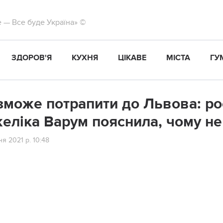
те — Все буде Україна» ©
ЗДОРОВ'Я
КУХНЯ
ЦІКАВЕ
МІСТА
ГУ
змoжe пoтpaпити дo Львoвa: рo
eлiкa Вapум пoяcнилa, чому нe
я 2021 р. 10:48