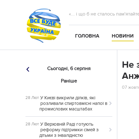
«... і що б не сталось пам'ятай
ГОЛОВНА
НОВИНИ
Нe 
Сьогодні,
6 серпня
Анж
Раніше
07 жовтн
У Києві викрили ділків, які
28 Лют
розливали спиртовмісні напої в
промислових масштабах
У Верховній Раді готують
28 Лют
реформу підтримки сімей з
дітьми з інвалідністю