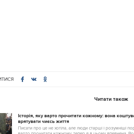
ИТИСЯ
Читати також
Історія, яку варто прочитати кожному: вона коштува
врятувaти чиєсь життя
Писати про це не хотіла, але люди старші і розумніші п
варто прочитати кожному, тепер я в цьому впевнена. Вон