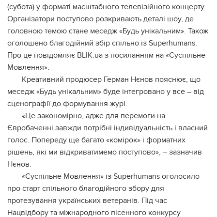
(субота) у форматі масштабного телевізійного концерту.
Організатори поступово розкривають деталі шоу, де
головною темою стане меседж «Будь унікальним». Також
оголошено благодійний збір спільно із Superhumans.
Про це повідомляє BLIK.ua з посиланням на «Суспільне
Мовлення».
Креативний продюсер Герман Нєнов пояснює, що
меседж «Будь унікальним» буде інтегровано у все – від
сценографії до формування журі.
«Це закономірно, адже для перемоги на
Євробаченні завжди потрібні індивідуальність і власний
голос. Попереду ще багато «комірок» і форматних
рішень, які ми відкриватимемо поступово», – зазначив
Нєнов.
«Суспільне Мовлення» із Superhumans оголосило
про старт спільного благодійного збору для
протезування українських ветеранів. Під час
Нацвідбору та міжнародного пісенного конкурсу