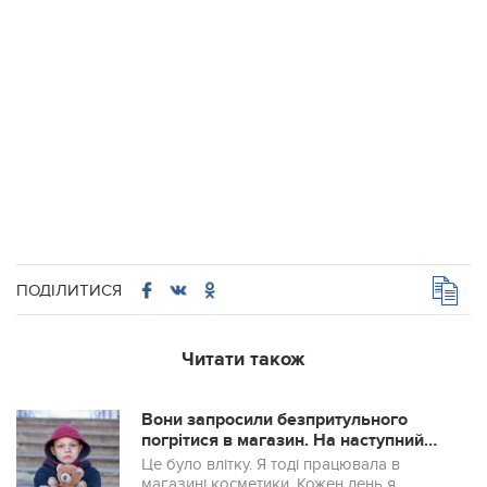
ПОДІЛИТИСЯ
Читати також
Вони запросили безпритульного
погрітися в магазин. На наступний
день хлопчисько довів усіх до сліз!
Це було влітку. Я тоді працювала в
магазині косметики. Кожен день я