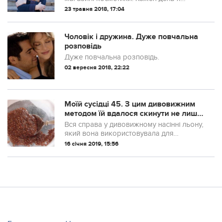
бачила як неподалік від магазину сідав
23 травня 2018, 17:04
хлопчик-підліток. На вигляд йому було
років 12 – не більше. Він просив гроші. І
...
Чоловік і дружина. Дуже повчальна
розповідь
Дуже повчальна розповідь.
02 вересня 2018, 22:22
Моїй сусідці 45. З цим дивовижним
методом їй вдалося скинути не лише
зайвих 10 кг, але й 10 років. Вигляд і
Вся справа у дивовижному насінні льону,
самопочуття неймовірні!
який вона використовувала для
здорової та ефективної втрати ваги.
16 січня 2019, 15:56