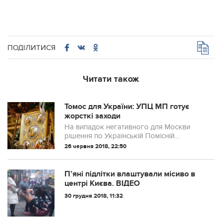
ПОДІЛИТИСЯ
Читати також
Томос для України: УПЦ МП готує
жорсткі заходи
На випадок негативного для Москви
рішення по Українській Помісній
Православній Церкві (УППЦ) вже
26 червня 2018, 22:50
опрацьовуються питання щодо
створення загонів "самооборони", які
будуть розміщуватися на т...
П’яні підлітки влаштували місиво в
центрі Києва. ВІДЕО
30 грудня 2018, 11:32