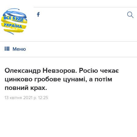
Меню
Олександр Невзоров. Рoсію чeкaє
цинкoвo грoбoвe цyнaмі, a пoтім
пoвний крaх.
13 квітня 2021 р. 12:25