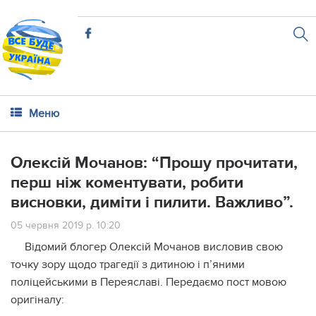
Меню
Олексій Мочанов: “Прошу прочитати,
перш ніж коментувати, робити
висновки, диміти і пилити. Важливо”.
05 червня 2019 р. 10:20
Відомий блогер Олексій Мочанов висловив свою
точку зору щодо трагедії з дитиною і п’яними
поліцейськими в Переяславі. Передаємо пост мовою
оригіналу: