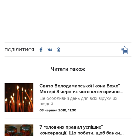
ПОДІЛИТИСЯ
Читати також
Свято Володимирської ікони Божої
Матері 3 червня: чого категорично
не можна робити
Це особливий день для всіх віруючих
людей
03 червня 2018, 11:30
7 головних правил успішної
консервації. Що робити, щоб банки