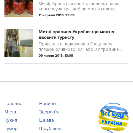
не злетіли в повітря
Ми підібрали для вас 7 основних правил
консервування, щоб ви могли солити,
маринувати, закручувати, і ваші
11 червня 2018, 23:03
заготовки ніколи б не вистрілили.
Митні правила України: що можна
ввозити туристу
Привезла в подарунок з Греції пару
пляшок оливкової олії або 3 літри вина з
Італії, а на кордоні не пропускають?
09 липня 2018, 13:08
Прикро. І друзі без подарунків
залишилися, і ти в поганому настрої.
Щоб по...
Головна
Новини
Міста
Здоров'я
Кухня
Цікаве
Гумор
Шоубізнес