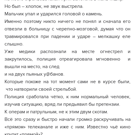
Но был – хлопок, не звук выстрела.
Мальчик упал и ударился головой о камень.
Именно поэтому никто ничего не понял и сначала его
отвезли в больницу с черепно-мозговой, думая что он
травмировался при падении и ударе – мелкашку еле
слышно.
Уже медики распознали на месте огнестрел и
закрутилось, полиция отреагировала мгновенно и
вышли на место, на след
и на двух пьяных у@банов.
Которые похоже на тот момент сами не в курсе были,
что натворили своей стрельбой.
Полиция сработала чётко, к ним нормальный человек,
изучив ситуацию, вряд ли предьявил бы претензии.
К операм и патрульным, не к этим двум скотам.
Всё это сразу и быстро начали громко раскручивать на
«прямом» телеканале и иже с ним. Известно чьё кино
крутит «прямой»?