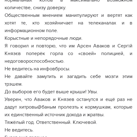
нормальных копов в максимально возможном
количестве, снизу доверху.
Общественным мнением манипулируют и вертят как
хотят те, кто хозяйничает на телеканалах и в
информационном поле.
Корыстные и непорядочные люди.
Я говорил и повторю, что им Арсен Аваков и Сергій
Князєв поперёк горла со «своей» полицией, и
недоговороспособностью.
Не ведитесь на инфовбросы.
Не давайте замутить и загадить себе мозги этим
трэшем.
До выборов его будет выше крыши! Увы.
Уверен, что Аваков и Князев останутся и ещё раз не
дадут хитровы@баным пролезть к кормушкам, которые
их единственный источник дохода и жратвы.
Тяжёлый год. Ответственный. Ключевой.
Не ведитесь.