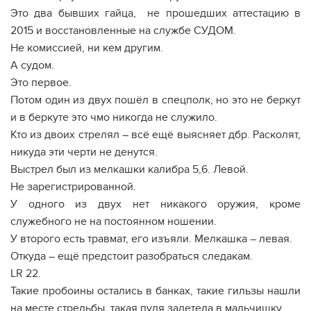
Это два бывших гайца, не прошедших аттестацию в
2015 и восстановленные на службе СУДОМ.
Не комиссией, ни кем другим.
А судом.
Это первое.
Потом один из двух пошёл в спецполк, но это не беркут
и в беркуте это чмо никогда не служило.
Кто из двоих стрелял – всё ещё выясняет дбр. Расколят,
никуда эти черти не денутся.
Выстрел был из мелкашки калибра 5,6. Левой.
Не зарегистрированной.
У одного из двух нет никакого оружия, кроме
служебного не на постоянном ношении.
У второго есть травмат, его изъяли. Мелкашка – левая.
Откуда – ещё предстоит разобраться следакам.
LR 22.
Такие пробоины остались в банках, такие гильзы нашли
на месте стрельбы, такая пуля залетела в мальчишку.