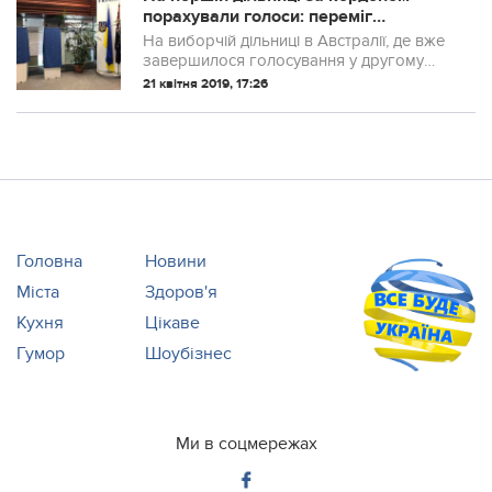
порахували голоси: переміг
Порошенко
На виборчій дільниці в Австралії, де вже
завершилося голосування у другому
турі виборів президента України,
21 квітня 2019, 17:26
порахували голоси.
Головна
Новини
Міста
Здоров'я
Кухня
Цікаве
Гумор
Шоубізнес
Ми в соцмережах