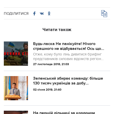
ПОДІЛИТИСЯ
Читати також
Будь-ласка Не панікуйте! Нічого
страшного не відбувається! Ось що
ви повинні знати про введення
Отже, кому було лінь дивитися брифінг
воєнного стану в Україні
представників силових відомств регіону і
ХОДА з приводу введення воєнного
27 листопада 2018, 21:03
стану.
Зеленський збирає команду: більше
130 тисяч українців за добу
зарєєструвалися на його сайті
02 січня 2019, 21:40
На першій дільниці за кордоном