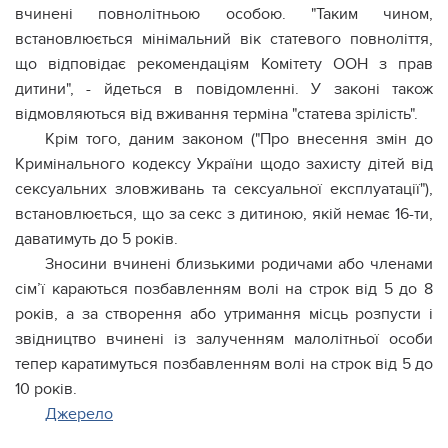
вчинені повнолітньою особою. "Таким чином,
встановлюється мінімальний вік статевого повноліття,
що відповідає рекомендаціям Комітету ООН з прав
дитини", - йдеться в повідомленні. У законі також
відмовляються від вживання терміна "статева зрілість".
Крім того, даним законом ("Про внесення змін до
Кримінального кодексу України щодо захисту дітей від
сексуальних зловживань та сексуальної експлуатації"),
встановлюється, що за секс з дитиною, якій немає 16-ти,
даватимуть до 5 років.
Зносини вчинені близькими родичами або членами
сім’ї караються позбавленням волі на строк від 5 до 8
років, а за створення або утримання місць розпусти і
звідництво вчинені із залученням малолітньої особи
тепер каратимуться позбавленням волі на строк від 5 до
10 років.
Джерело