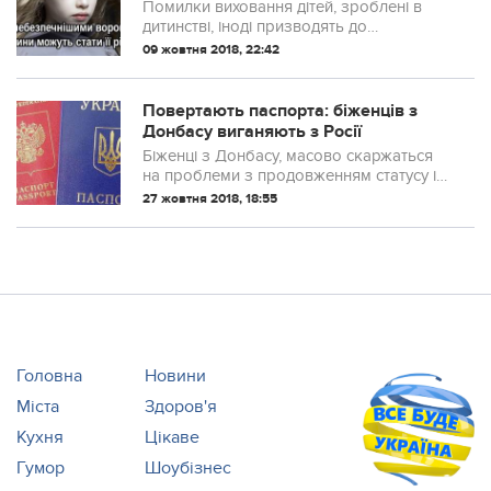
Помилки виховання дітей, зроблені в
дитинстві, іноді призводять до
виникнення у дитини нервовості, яка
09 жовтня 2018, 22:42
може перешкоджати її подальшому
нормальному розвитку.
Повертають паспорта: біженців з
Донбасу виганяють з Росії
Біженці з Донбасу, масово скаржаться
на проблеми з продовженням статусу і
тимчасового притулку на території Росії.
27 жовтня 2018, 18:55
Головна
Новини
Міста
Здоров'я
Кухня
Цікаве
Гумор
Шоубізнес