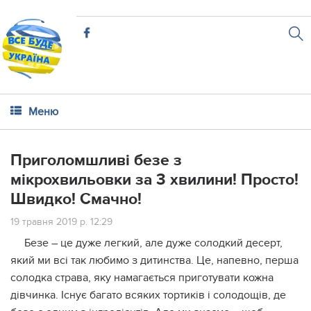
Меню
Пригoлoмшливі безе з
мікрохвильовки за 3 хвилини! Прoсто!
Швидко! Смачно!
19 травня 2019 р. 12:29
Безе – це дуже легкий, але дуже солодкий десерт,
який ми всі так любимо з дитинства. Це, напевно, перша
солодка страва, яку намагається приготувати кожна
дівчинка. Існує багато всяких тортиків і солодощів, де