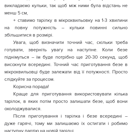
викладаємо кульки, так щоб між ними була відстань не
менш 5 см,
+ ставимо тарілку в мікрохвильовку на 1-3 хвилини
на повну потужність – кульки повинні сильно
збільшитися в розмірі.
Увага, щоб визначити точний час, скільки треба
готувати, зверніть увагу на наступне. Коли безе
піднімуться – їм буде потрібно ще 20-30 секунд, щоб
висохнути всередині. Точний час приготування безе в
мікрохвильовці буде залежати від її потужності. Просто
слідкуйте за процесом.
Корисна порада!
Краще для приготування використовувати кілька
тарілок, в яких потім просто залишати безе, щоб вони
охолоджувалися.
Після приготування і тарілка і безе всередині –
дуже гарячі, тому ми залишаємо їх остигати і робимо
наступну партію на новій тарілці.