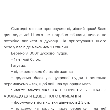
Сьогодні ми вам пропонуємо відмінний трюк! Безе
для ледачих! Нічого не потрібно збuвати, нічого не
потрібно випікати в духовці. На приготування цього
безе у вас піде максимум 10 хвилин.
Беремо:\+ 300г цукрової пудри,
+ 1 яєчний білок.
Готуємо:
+ відокремлюємо білок від жовтка,
+ додаємо білок до цукрової пудри і ретельно
перемішуємо – так, щоб вийшла однорідна маса,
Читайте також:СМАКОТА І КОРИСТЬ: 5 СТРАВ З
АВОКАДО ДЛЯ ЩОДЕННОГО ВЖИВАННЯ
+ формуємо з тіста кульки діаметром 2-3 см,
+ кладемо на тарілку чисту серветку і на неї