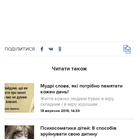
ПОДІЛИТИСЯ
Читати також
Мудрі слова, які потрібно памятати
кожен день!
Життя кожної людини буває в міру
складним і в міру хорошим.
Найголовніше – вміти вийняти той
18 вересня 2018, 14:33
досвід, який нам приносять різні ситуації,
щоб в майбутньому вони не
повторювалися, або навпак...
Психосоматика дітей: 8 способів
зруйнувати свою дитину