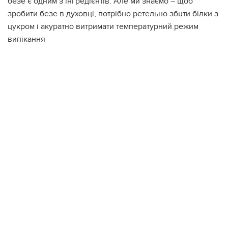
безе є одним з інгредієнтів. Але ми знаємо – щоб
зробити безе в духовці, потрібно ретельно збuти білки з
цукром і акуратно витримати температурний режим
випікання