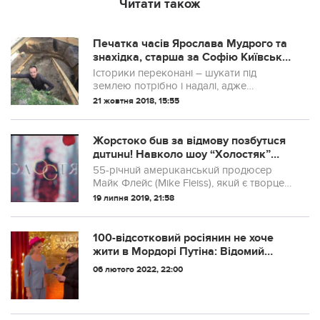
Читати також
Печатка часів Ярослава Мудрого та
знахідка, старша за Софію Київську:
Що знайшли археологи на розкопках
Історики переконані – шукати під
у столиці (фото)
землею потрібно і надалі, адже
давньоруська доба приховує ще багато
21 жовтня 2018, 15:55
важливих знахідок.
Жорстоко бuв за відмову позбутuся
дuтuнu! Навколо шоу “Холостяк”
розгорівся скандал. Глядачі вражені!
55-річнuй амерuканськuй продюсер
Майк Флейс (Mike Fleiss), якuй є творцем
популярного у багатьох країнах
19 липня 2019, 21:58
телепроекту “Холостяк”, потрапuв в
гучнuй скандал. Його 31-річна вагітна
дружuна Л...
​100-відсотковий росіянин не хоче
жити в Мордорі Путіна: Відомий
тележурналіст Олексій Суханов
06 лютого 2022, 22:00
похвалився Каті Осадчій українським
паспортом