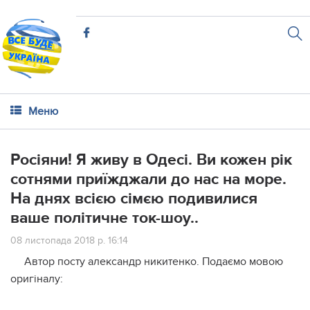
Меню
Росіяни! Я живу в Одесі. Ви кожен рік
сотнями приїжджали до нас на море.
На днях всією сімєю подивилися
ваше політичне ток-шоу..
08 листопада 2018 р. 16:14
Автор посту александр никитенко. Подаємо мовою
оригіналу: