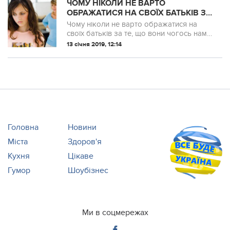
ЧОМУ НІКОЛИ НЕ ВАРТО
ОБРАЖАТИСЯ НА СВОЇХ БАТЬКІВ ЗА
ТЕ, ЩО ВОНИ ЧОГОСЬ НАМ НЕ
Чому ніколи не варто ображатися на
ДОДАЛИ
своїх батьків за те, що вони чогось нам
не додали, ви зрозумієте, прочитавши
13 січня 2019, 12:14
цю статтю.
Головна
Новини
Міста
Здоров'я
Кухня
Цікаве
Гумор
Шоубізнес
Ми в соцмережах