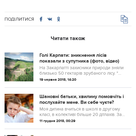
ПОДІЛИТИСЯ
Читати також
Голі Карпати: зникнення лісів
показали з супутника (фото, відео)
На Закарпатті захисники природи зняли
близько 50 гектарів зрубаного лісу. "Ще
13 гектарів тут почали рубати
19 червня 2018, 14:20
незважаючи на "період тиші". Зараз
ведеться слідство", - йдеться на сторінці...
Шановні батьки, хвилину помовчіть і
послухайте мене. Ви себе чуєте?
Моя дитина вчиться в школі в другому
класі, в колективі більше 20 дітлахів. За
матеріальним становищем у нас сім’ї
11 грудня 2018, 00:29
різні, є і дуже забезпечені, є і незаможні.
Але є один хлопчик, сім’я як...