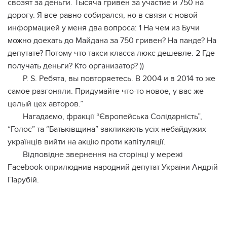
свозят за деньги. Тысяча гривен за участие и 750 на
дорогу. Я все равно собирался, но в связи с новой
информацией у меня два вопроса: 1 На чем из Бучи
можно доехать до Майдана за 750 гривен? На панде? На
депутате? Потому что такси класса люкс дешевле. 2 Где
получать деньги? Кто организатор? ))
P. S. Ребята, вы повторяетесь. В 2004 и в 2014 то же
самое разгоняли. Придумайте что-то новое, у вас же
целый цех авторов.”
Нагадаємо, фракції “Європейська Солідарність”,
“Голос” та “Батьківщина” закликають усіх небайдужих
українців вийти на акцію проти капітуляції.
Відповідне звернення на сторінці у мережі
Facebook оприлюднив народний депутат України Андрій
Парубій.