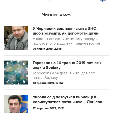
Читати також
У Чернівцях викладач склав ЗНО,
щоб зрозуміти, як допомогти дітям
У школі навчають не всьому. Завідувач
підготовчого відділення медуніверситету
в Чернівцях Віталій Чорноус готує
01 липня 2018, 22:15
абітурієнтів до вступу вже 11 років.
Зазначає – в останні роки тести стають...
Гороскоп на 14 травня 2019 для всіх
знаків Зодіаку
Гороскоп на 14 травня 2019 для всіх
знаків Зодіаку
13 травня 2019, 17:54
Україні слід позбутися кирилиці й
користуватися латиницею – Данілов
12 вересня 2021, 15:31