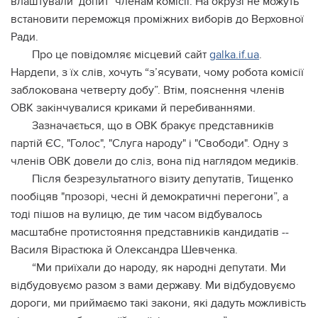
влаштували "допит" членам комісії. На окрузі не можуть
встановити переможця проміжних виборів до Верховної
Ради.
Про це повідомляє місцевий сайт
galka.if.ua
.
Нардепи, з їх слів, хочуть “з’ясувати, чому робота комісії
заблокована четверту добу”. Втім, пояснення членів
ОВК закінчувалися криками й перебиваннями.
Зазначається, що в ОВК бракує представників
партій ЄС, "Голос", "Слуга народу" і "Свободи". Одну з
членів ОВК довели до сліз, вона під наглядом медиків.
Після безрезультатного візиту депутатів, Тищенко
пообіцяв "прозорі, чесні й демократичні перегони”, а
тоді пішов на вулицю, де тим часом відбувалось
масштабне протистояння представників кандидатів --
Василя Вірастюка й Олександра Шевченка.
“Ми приїхали до народу, як народні депутати. Ми
відбудовуємо разом з вами державу. Ми відбудовуємо
дороги, ми приймаємо такі закони, які дадуть можливість