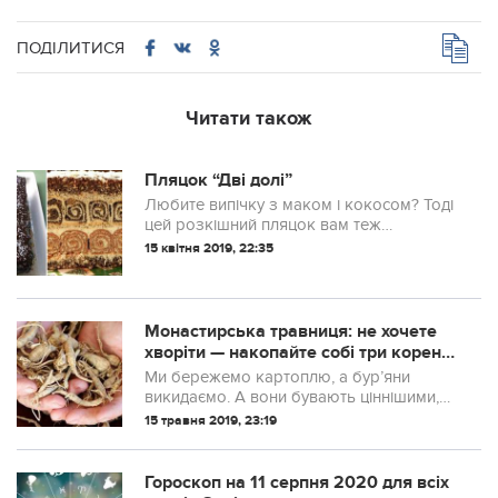
ПОДІЛИТИСЯ
Читати також
Пляцок “Дві долі”
Любите випічку з маком і кокосом? Тоді
цей розкішний пляцок вам теж
сподобається. Він настільки красивий у
15 квітня 2019, 22:35
розрізі, що аж шкода їсти. Але надто
смачний, щоб не скуштувати шматочок.
А кращ...
Монастирська травниця: не хочете
хворіти — накопайте собі три кореня
— лопуха, пирію і кульбаби
Ми бережемо картоплю, а бур’яни
викидаємо. А вони бувають ціннішими,
ніж картопля. Ніякі бур’яни викидати не
15 травня 2019, 23:19
можна. Прийде день для кожної людини,
коли їй буде потрібна не картопля, а л...
Гороскоп на 11 серпня 2020 для всіх