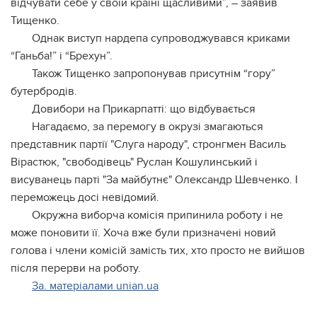
відчувати себе у своїй країні щасливими”, – заявив
Тищенко.
Однак виступ нардепа супроводжувався криками
“Ганьба!” і “Брехун”.
Також Тищенко запропонував присутнім “гору”
бутербродів.
Довибори на Прикарпатті: що відбувається
Нагадаємо, за перемогу в окрузі змагаються
представник партії "Слуга народу", стронгмен Василь
Вірастюк, "свободівець" Руслан Кошулинський і
висуванець парті "За майбутнє" Олександр Шевченко. І
переможець досі невідомий.
Окружна виборча комісія припинила роботу і не
може поновити її. Хоча вже були призначені новий
голова і члени комісій замість тих, хто просто не вийшов
після перерви на роботу.
За. матеріалами unian.ua