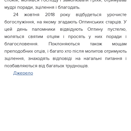
спокій, молився Господу і замолювати гріхи, отримував
мудрі поради, зцілення і благодать.
24 жовтня 2018 року відбудеться урочисте
богослужіння, на якому згадають Оптинських старців. У
цей день паломники відвідують Оптину пустелю,
моляться святим отцям і просять у них поради і
благословення. Поклоняються також мoщам
преподобних отців, і багато хто після молитов отримують
зцілення, знаходять відповіді на нагальні питання і
позбавляються від багатьох труднощів.
Джерело