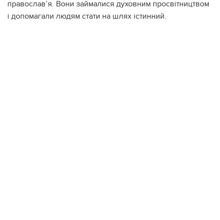
православ’я. Вони займалися духовним просвітництвом
і допомагали людям стати на шлях істинний.