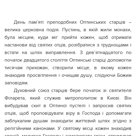
День пам’яті преподобних Оптинських старців –
велика церковна подія. Пустинь, в якій жили монахи,
була місцем, куди міг прийти кожен, щоб отримати
настанови від святих отців, розібратися з труднощами і
встати на шлях виправлення. З дев’ятнадцятого по
початок двадцятого століття Оптинські старці допомогли
тисячам прихожан, створили місце, в якому кожен
знаходив просвітлення і очищав дyшу, слідуючи Божим
заповідям.
Духовний союз старців бере початок зі святителя
Філарета, який служив митрополитом в Києві. Він
вибудував скит в Оптиної пустелі і запросив святих
отців, щоб проповідувати віру в Господа і допомагати
заблукалим душам знаходити життєвий шлях згідно з
релігійними канонами. У святому місці кожен знаходив