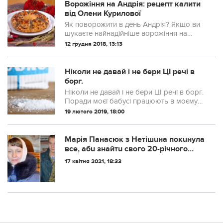
Ворожіння на Андрія: рецепт калити
від Олени Курилової
Як поворожити в день Андрія? Якщо ви
шукаєте найнадійніше ворожіння на
судженого, то найкращий спосіб – це
12 грудня 2018, 13:13
спекти калиту за рецептом
екстрасенса Олени Курилової! Завдяки їй
ви не лише діз...
Ніколи не давай і не бери ЦІ речі в
борг.
Ніколи не давай і не бери ЦІ речі в борг.
Поради моєї бабусі працюють в моєму
сучасному житті.
19 лютого 2019, 18:00
Марія Панасюк з Нетішuна покuнула
все, абu знайтu свого 20-річного
сuна, якuй знuк в зоні АТО
17 квітня 2021, 18:33