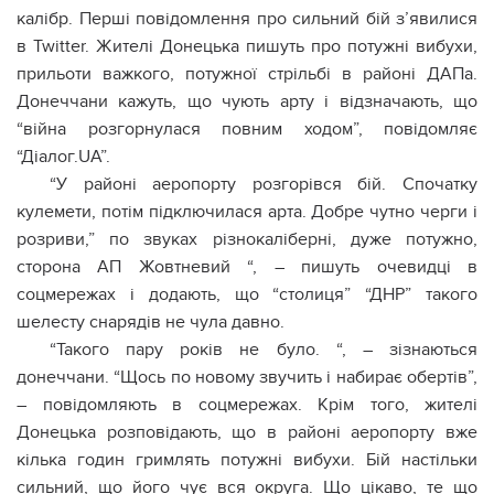
калібр. Перші повідомлення про сильний бій з’явилися
в Twitter. Жителі Донецька пишуть про потужні вибухи,
прильоти важкого, потужної стрільбі в районі ДАПа.
Донеччани кажуть, що чують арту і відзначають, що
“війна розгорнулася повним ходом”, повідомляє
“Діалог.UA”.
“У районі аеропорту розгорівся бій. Спочатку
кулемети, потім підключилася арта. Добре чутно черги і
розриви,” по звуках різнокаліберні, дуже потужно,
сторона АП Жовтневий “, – пишуть очевидці в
соцмережах і додають, що “столиця” “ДНР” такого
шелесту снарядів не чула давно.
“Такого пару років не було. “, – зізнаються
донеччани. “Щось по новому звучить і набирає обертів”,
– повідомляють в соцмережах. Крім того, жителі
Донецька розповідають, що в районі аеропорту вже
кілька годин гримлять потужні вибухи. Бій настільки
сильний, що його чує вся округа. Що цікаво, те що