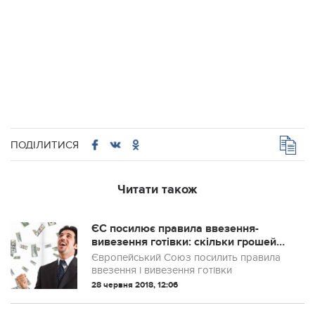
ПОДІЛИТИСЯ
Читати також
ЄС посилює правила ввезення-
вивезення готівки: скільки грошей
можна брати з собою, названо суму
Європейський Союз посилить правила
ввезення і вивезення готівки
28 червня 2018, 12:06