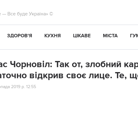
те — Все буде Україна» ©
ЗДОРОВ'Я
КУХНЯ
ЦІКАВЕ
МІСТА
ГУ
ас Чорновіл: Так от, злобний к
аточно відкрив своє лице. Те, 
пада 2019 р. 12:55