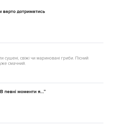
м варто дотриматись
сушені, свіжі чи мариновані гриби. Пісний
уже смачний.
В певні моменти я…”