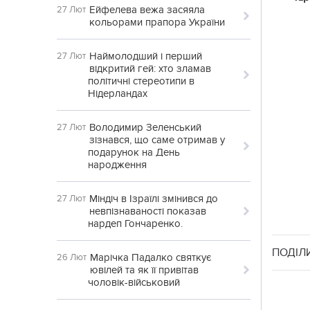
Ейфелева вежа засяяла
27 Лют
кольорами прапора України
Наймолодший і перший
27 Лют
відкритий гей: хто зламав
політичні стереотипи в
Нідерландах
Володимир Зеленський
27 Лют
зізнався, що саме отримав у
подарунок на День
народження
Міндіч в Ізраїлі змінився до
27 Лют
невпізнаваності показав
нардеп Гончаренко.
ПОДІЛ
Марічка Падалко святкує
26 Лют
ювілей та як її привітав
чоловік-військовий