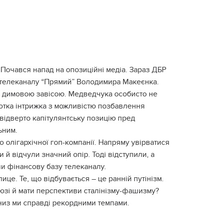
 Почався напад на опозиційні медіа. Зараз ДБР
 телеканалу “Прямий” Володимира Макеєнка.
ше димовою завісою. Медведчука особисто не
оротка інтрижка з можливістю позбавлення
 відверто капітулянтську позицію пред
ьним.
 олігархічної гоп-компанії. Напряму увірватися
 й відчули значний опір. Тоді відступили, а
чи фінансову базу телеканалу.
ице. Те, що відбувається – це ранній путінізм.
Союзі й мати перспективи сталінізму-фашизму?
вниз ми справді рекордними темпами.