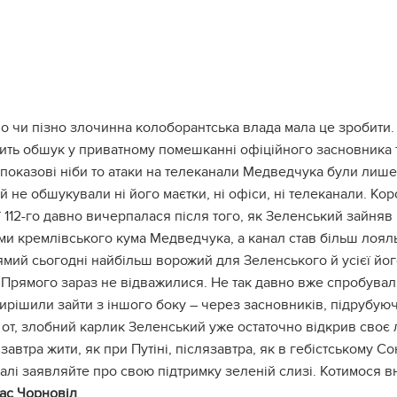
о чи пізно злочинна колоборантська влада мала це зробити.
ить обшук у приватному помешканні офіційного засновника
 показові ніби то атаки на телеканали Медведчука були ли
й не обшукували ні його маєтки, ні офіси, ні телеканали. К
ї 112-го давно вичерпалася після того, як Зеленський зайняв
ми кремлівського кума Медведчука, а канал став більш лоял
мий сьогодні найбільш ворожий для Зеленського й усієї його
ї Прямого зараз не відважилися. Не так давно вже спробували
ирішили зайти з іншого боку – через засновників, підрубую
 от, злобний карлик Зеленський уже остаточно відкрив своє л
завтра жити, як при Путіні, післязавтра, як в гебістському 
далі заявляйте про свою підтримку зеленій слизі. Котимося 
ас Чорновіл