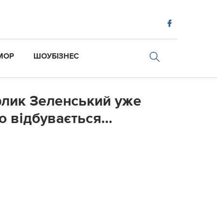
МОР
ШОУБІЗНЕС
арлик Зеленський уже
що відбувається…