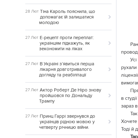
Тіна Кароль пояснила, що
28 Лют
допомагає їй залишатися
молодою
Е-рецепт проти переплат:
27 Лют
українцям підкажуть, як
Ран
зекономити на ліках
провод
Усі
В Україні з’явиться перша
27 Лют
рухали 
лікарня довготривалого
догляду та реабілітації
ліцензі
вимога
Актор Роберт Де Ніро знову
27 Лют
Пря
пройшовся по Дональду
в студі
Трампу
зараз в
Так
Принц Гаррі звернувся до
27 Лют
Хочете 
українців рідною мовою у
четверту річницю війни.
Тоді й 
Тар