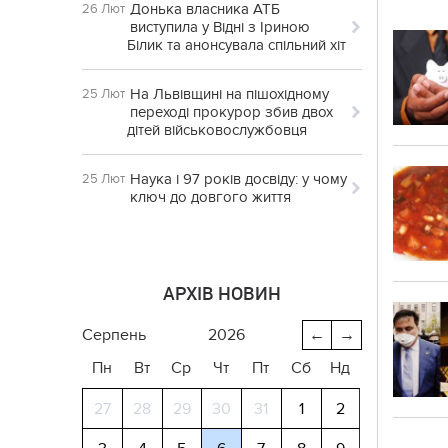
Донька власника АТБ
26 Лют
виступила у Відні з Іриною
Білик та анонсувала спільний хіт
На Львівщині на пішохідному
25 Лют
переході прокурор збив двох
дітей військовослужбовця
Наука і 97 років досвіду: у чому
25 Лют
ключ до довгого життя
АРХІВ НОВИН
серпень
2026
←
→
Пн
Вт
Ср
Чт
Пт
Сб
Нд
27
28
29
30
31
1
2