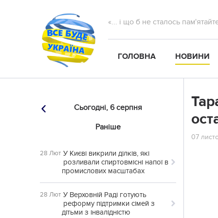
«... і що б не сталось пам'ятай
ГОЛОВНА
НОВИНИ
Тар
Сьогодні,
6 серпня
ост
Раніше
07 листо
У Києві викрили ділків, які
28 Лют
розливали спиртовмісні напої в
промислових масштабах
У Верховній Раді готують
28 Лют
реформу підтримки сімей з
дітьми з інвалідністю