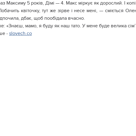
аз Максиму 5 років, Дімі — 4. Макс міркує як дорослий. І копі
обачить квіточку, тут же зірве і несе мені, — сміється Ол
відпочила, дбає, щоб пообідала вчасно.
е: «Знаєш, мамо, я буду як наш тато. У мене буде велика сім’я,
ше -
slovech.co