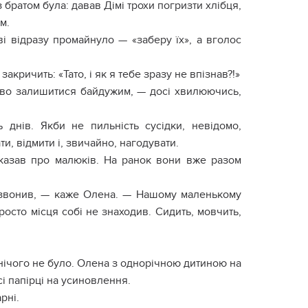
 братом була: давав Дімі трохи погризти хлібця,
м.
ві відразу промайнуло — «заберу їх», а вголос
акричить: «Тато, і як я тебе зразу не впізнав?!»
ливо залишитися байдужим, — досі хвилюючись,
днів. Якби не пильність сусідки, невідомо,
ти, відмити і, звичайно, нагодувати.
зказав про малюків. На ранок вони вже разом
одзвонив, — каже Олена. — Нашому маленькому
росто місця собі не знаходив. Сидить, мовчить,
 нічого не було. Олена з однорічною дитиною на
сі папірці на усиновлення.
рні.