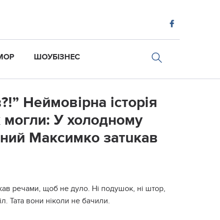
МОР
ШОУБІЗНЕС
в?!” Неймовірна історія
 могли: У холодному
ічний Максимко затuкав
ав речами, щоб не дуло. Ні подушок, ні штор,
л. Тата вони ніколи не бачили.