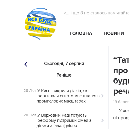
«... і що б не сталось пам'ятай
ГОЛОВНА
НОВИНИ
“Та
Сьогодні,
7 серпня
про
Раніше
буд
реч
У Києві викрили ділків, які
28 Лют
розливали спиртовмісні напої в
промислових масштабах
19 берез
У хо
У Верховній Раді готують
28 Лют
ні прод
реформу підтримки сімей з
дітьми з інвалідністю