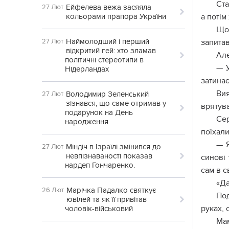
Ста
Ейфелева вежа засяяла
27 Лют
кольорами прапора України
а потім
Щоб
Наймолодший і перший
27 Лют
запитав
відкритий гей: хто зламав
Але
політичні стереотипи в
— У
Нідерландах
затина
Ви
Володимир Зеленський
27 Лют
зізнався, що саме отримав у
врятува
подарунок на День
Сер
народження
поїхали
— Я
Міндіч в Ізраїлі змінився до
27 Лют
невпізнаваності показав
синові 
нардеп Гончаренко.
сам в с
«Да
Марічка Падалко святкує
26 Лют
Под
ювілей та як її привітав
руках, 
чоловік-військовий
Мам