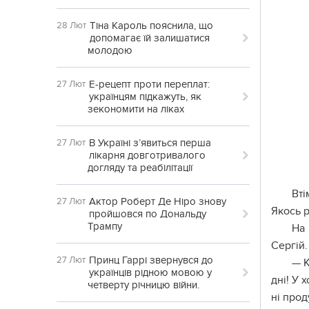
Тіна Кароль пояснила, що
28 Лют
допомагає їй залишатися
молодою
Е-рецепт проти переплат:
27 Лют
українцям підкажуть, як
зекономити на ліках
В Україні з’явиться перша
27 Лют
лікарня довготривалого
догляду та реабілітації
Вті
Актор Роберт Де Ніро знову
27 Лют
Якось р
пройшовся по Дональду
Трампу
На 
Сергій.
Принц Гаррі звернувся до
27 Лют
— К
українців рідною мовою у
дні! У 
четверту річницю війни.
ні прод