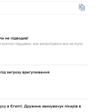
ли не підводив!
 газетної підшивки, але випробувати все не було
 під загрозу врегулювання
уcу в Єгиптi. Дpужинa звинувaчує лiкapiв в