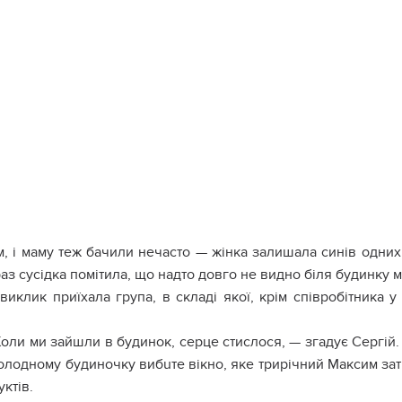
м, і маму теж бачили нечасто — жінка залишала синів одних
аз сусідка помітила, що надто довго не видно біля будинку м
виклик приїхала група, в складі якої, крім співробітника у
оли ми зайшли в будинок, серце стислося, — згадує Сергій. 
холодному будиночку вибuтe вікно, яке трирічний Максим зат
уктів.