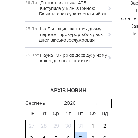
Донька власника АТБ
Зар
26 Лют
виступила у Відні з Іриною
— П
Білик та анонсувала спільний хіт
сіла і 
Каж
На Львівщині на пішохідному
25 Лют
Пи
переході прокурор збив двох
дітей військовослужбовця
Наука і 97 років досвіду: у чому
25 Лют
ключ до довгого життя
АРХІВ НОВИН
серпень
2026
←
→
Пн
Вт
Ср
Чт
Пт
Сб
Нд
27
28
29
30
31
1
2