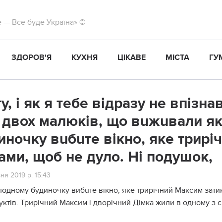
те — Все буде Україна» ©
ЗДОРОВ'Я
КУХНЯ
ЦІКАВЕ
МІСТА
ГУ
ту, і як я тебе відразу не впізна
 двох малюків, що вuжuвали як
иночку вuбuте вікно, яке трир
ами, щоб не дуло. Ні подушок,
ня 2019 р. 15:43
лодному будиночку вибuтe вікно, яке трирічний Максим затик
уктів. Трирічний Максим і дворічний Дімка жили в одному з сі