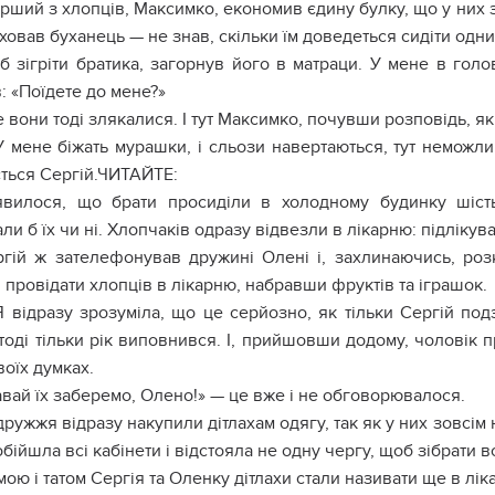
рший з хлопців, Максимко, економив єдину булку, що у них з
 ховав буханець — не знав, скільки їм доведеться сидіти одни
 зігріти братика, загорнув його в матраци. У мене в голо
: «Поїдете до мене?»
 вони тоді злякалися. І тут Максимко, почувши розповідь, як з
 мене біжать мурашки, і сльози навертаються, тут немож
ється Сергій.ЧИТАЙТЕ:
явилося, що брати просиділи в холодному будинку шість 
ли б їх чи ні. Хлопчаків одразу відвезли в лiкарню: підлiкува
гій ж зателефонував дружині Олені і, захлинаючись, ро
 провідати хлопців в лiкарню, набравши фруктів та іграшок.
 відразу зрозуміла, що це серйозно, як тільки Сергій п
тоді тільки рік виповнився. І, прийшовши додому, чоловік п
воїх думках.
вай їх заберемо, Олено!» — це вже і не обговорювалося.
ружжя відразу накупили дітлахам одягу, так як у них зовсім
обійшла всі кабінети і відстояла не одну чергу, щоб зібрати в
ою і татом Сергія та Оленку дітлахи стали називати ще в лiка