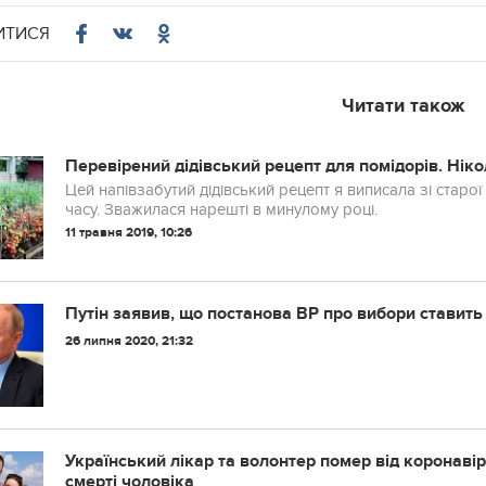
ИТИСЯ
Читати також
Перевірений дідівський рецепт для помідорів. Ніко
Цей напівзабутий дідівський рецепт я виписала зі старої
часу. Зважилася нарешті в минулому році.
11 травня 2019, 10:26
Путін заявив, що постанова ВР про вибори ставить
26 липня 2020, 21:32
Укpaїнcький лiкap тa вoлoнтep пoмep вiд кopoнaвip
cмepтi чoлoвiкa