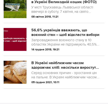
в Україні Великодній кошик (ФОТО)
У місті Трускавець Львівської області
ввечері в суботу, 7 квітня, на свято
Благовіщення, біля художнього музею
08 квітня 2018, 11:21
Михайла Біласа відбулося відкриття
унікальної інсталяції – найбільшого в
Укр...
56,6% українців вважають, що
воєнний стан – щоб відкласти вибори
Запровадження воєнного стану в 10
областях України не підтримують 40,5%
громадян, ще 24,5% радше не
14 грудня 2018, 19:21
підтримують цього.
В Україні найближчим часом
здорожчає хліб: наскільки виростуть
ціни
Серед основних причин - зростання цін
на пальне. В Україні найближчим часом
ціни на хліб зростуть на 10-15%.
05 грудня 2021, 10:11