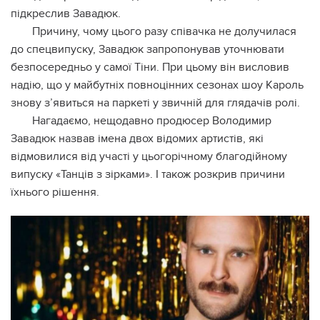
підкреслив Завадюк.
Причину, чому цього разу співачка не долучилася
до спецвипуску, Завадюк запропонував уточнювати
безпосередньо у самої Тіни. При цьому він висловив
надію, що у майбутніх повноцінних сезонах шоу Кароль
знову з’явиться на паркеті у звичній для глядачів ролі.
Нагадаємо, нещодавно продюсер Володимир
Завадюк назвав імена двох відомих артистів, які
відмовилися від участі у цьогорічному благодійному
випуску «Танців з зірками». І також розкрив причини
їхнього рішення.