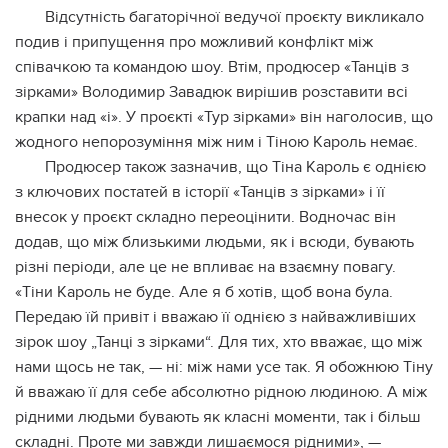
Відсутність багаторічної ведучої проєкту викликало
подив і припущення про можливий конфлікт між
співачкою та командою шоу. Втім, продюсер «Танців з
зірками» Володимир Завадюк вирішив розставити всі
крапки над «і». У проєкті «Тур зірками» він наголосив, що
жодного непорозуміння між ним і Тіною Кароль немає.
Продюсер також зазначив, що Тіна Кароль є однією
з ключових постатей в історії «Танців з зірками» і її
внесок у проєкт складно переоцінити. Водночас він
додав, що між близькими людьми, як і всюди, бувають
різні періоди, але це не впливає на взаємну повагу.
«Тіни Кароль не буде. Але я б хотів, щоб вона була.
Передаю їй привіт і вважаю її однією з найважливіших
зірок шоу „Танці з зірками“. Для тих, хто вважає, що між
нами щось не так, — ні: між нами усе так. Я обожнюю Тіну
й вважаю її для себе абсолютно рідною людиною. А між
рідними людьми бувають як класні моменти, так і більш
складні. Проте ми завжди лишаємося рідними», —