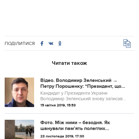
ПОДІЛИТИСЯ
Читати також
Відео. Володимир Зеленський →
Петру Порошенку: “Президент, що
став шоуменом
Кандидат у Президенти України
Володимир Зеленський знову записав
відеозвернення до чинного Президента
15 квітня 2019, 15:53
України Петра Порошенка.
Фото. Між ними – безодня. Як
шанували пам’ять полеглих
Зеленський та Порошенко
23 листопада 2019, 17:30