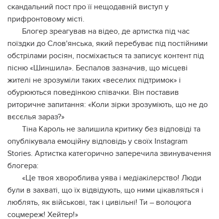
скандальний пост про її нещодавній виступ у
прифронтовому місті.
Блогер зреагував на відео, де артистка під час
поїздки до Слов'янська, який перебуває під постійними
обстрілами росіян, посміхається та записує контент під
пісню «Шиншила». Беспалов зазначив, що місцеві
жителі не зрозуміли таких «веселих підтримок» і
обурюються поведінкою співачки. Він поставив
риторичне запитання: «Коли зірки зрозуміють, що не до
вєсєлья зараз?»
Тіна Кароль не залишила критику без відповіді та
опублікувала емоційну відповідь у своїх Instagram
Stories. Артистка категорично заперечила звинувачення
блогера:
«Це твоя хвороблива уява і медіакілерство! Люди
були в захваті, що їх відвідують, що ними цікавляться і
люблять, як військові, так і цивільні! Ти – волоцюга
соцмереж! Хейтер!»