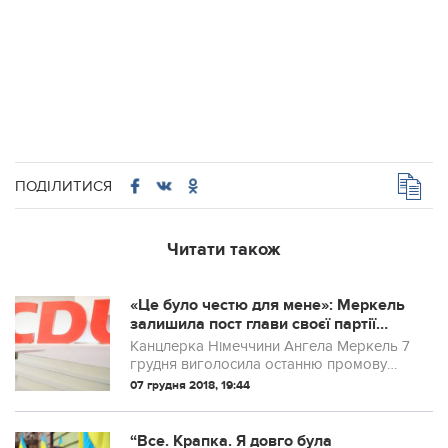
ПОДІЛИТИСЯ
Читати також
«Це було честю для мене»: Меркель
залишила пост глави своєї партії
після 18 років на ньому
Канцлерка Німеччини Ангела Меркель 7
грудня виголосила останню промову
ролі глави своєї партії Християнсько-
07 грудня 2018, 19:44
демократичний союз і залишила пост.
“Все. Крапка. Я довго була