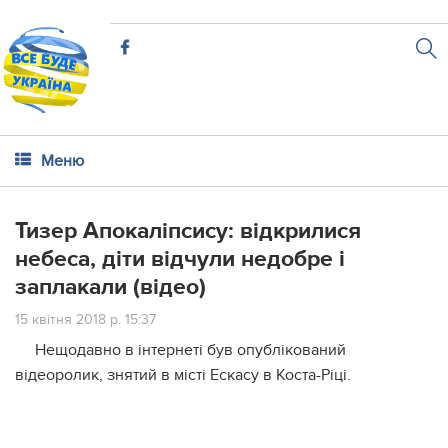
Меню
Тизер Апокаліпсису: відкрилися
небеса, діти відчули недобре і
заплакали (відео)
15 квітня 2018 р. 15:37
Нещодавно в інтернеті був опублікований
відеоролик, знятий в місті Ескасу в Коста-Ріці.