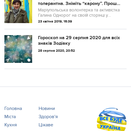
толерантна. Зніміть “карону”. Прошу
усіх, хто виставляє картинку 25%
Маріупольська волонтерка та активістка
видалитись з друзів” – волонтер
Галина Однорог на своїй сторінці у
Facebook звернулася до українців, які
23 квітня 2019, 16:39
голосували за Петра Порошенка:
Гороскоп на 29 серпня 2020 для всіх
знаків Зодіаку
28 серпня 2020, 20:52
Головна
Новини
Міста
Здоров'я
Кухня
Цікаве