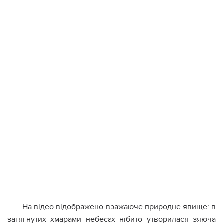
На відео відображено вражаюче природне явище: в
затягнутих хмарами небесах нібито утворилася зяюча