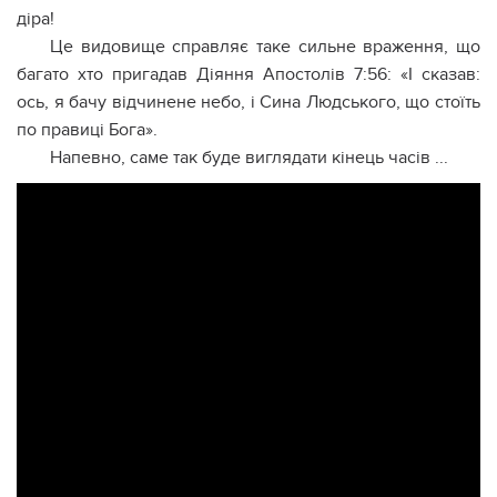
діра!
Це видовище справляє таке сильне враження, що
багато хто пригадав Діяння Апостолів 7:56: «І сказав:
ось, я бачу відчинене небо, і Сина Людського, що стоїть
по правиці Бога».
Напевно, саме так буде виглядати кінець часів ...