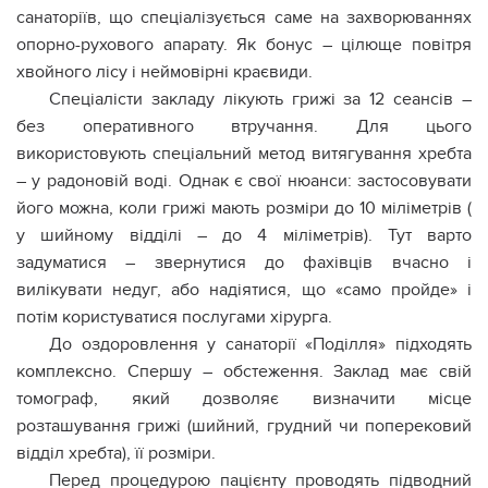
санаторіїв, що спеціалізується саме на захворюваннях
опорно-рухового апарату. Як бонус – цілюще повітря
хвойного лісу і неймовірні краєвиди.
Спеціалісти закладу лікують грижі за 12 сеансів –
без оперативного втручання. Для цього
використовують спеціальний метод витягування хребта
– у радоновій воді. Однак є свої нюанси: застосовувати
його можна, коли грижі мають розміри до 10 міліметрів (
у шийному відділі – до 4 міліметрів). Тут варто
задуматися – звернутися до фахівців вчасно і
вилікувати недуг, або надіятися, що «само пройде» і
потім користуватися послугами хірурга.
До оздоровлення у санаторії «Поділля» підходять
комплексно. Спершу – обстеження. Заклад має свій
томограф, який дозволяє визначити місце
розташування грижі (шийний, грудний чи поперековий
відділ хребта), її розміри.
Перед процедурою пацієнту проводять підводний