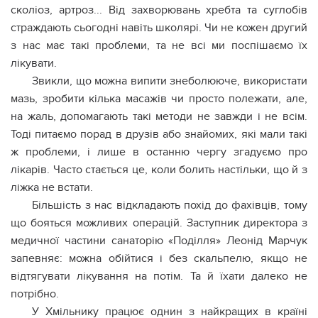
сколіоз, артроз... Від захворювань хребта та суглобів
страждають сьогодні навіть школярі. Чи не кожен другий
з нас має такі проблеми, та не всі ми поспішаємо їх
лікувати.
Звикли, що можна випити знеболююче, використати
мазь, зробити кілька масажів чи просто полежати, але,
на жаль, допомагають такі методи не завжди і не всім.
Тоді питаємо порад в друзів або знайомих, які мали такі
ж проблеми, і лише в останню чергу згадуємо про
лікарів. Часто стається це, коли болить настільки, що й з
ліжка не встати.
Більшість з нас відкладають похід до фахівців, тому
що бояться можливих операцій. Заступник директора з
медичної частини санаторію «Поділля» Леонід Марчук
запевняє: можна обійтися і без скальпелю, якщо не
відтягувати лікування на потім. Та й їхати далеко не
потрібно.
У Хмільнику працює однин з найкращих в країні