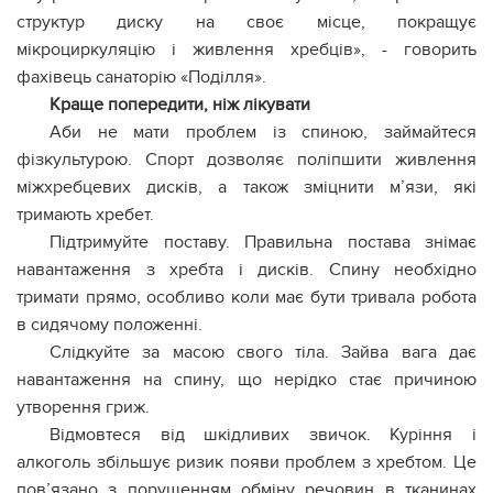
структур диску на своє місце, покращує
мікроциркуляцію і живлення хребців», - говорить
фахівець санаторію «Поділля».
Краще попередити, ніж лікувати
Аби не мати проблем із спиною, займайтеся
фізкультурою. Спорт дозволяє поліпшити живлення
міжхребцевих дисків, а також зміцнити м’язи, які
тримають хребет.
Підтримуйте поставу. Правильна постава знімає
навантаження з хребта і дисків. Спину необхідно
тримати прямо, особливо коли має бути тривала робота
в сидячому положенні.
Слідкуйте за масою свого тіла. Зайва вага дає
навантаження на спину, що нерідко стає причиною
утворення гриж.
Відмовтеся від шкідливих звичок. Куріння і
алкоголь збільшує ризик появи проблем з хребтом. Це
пов’язано з порушенням обміну речовин в тканинах