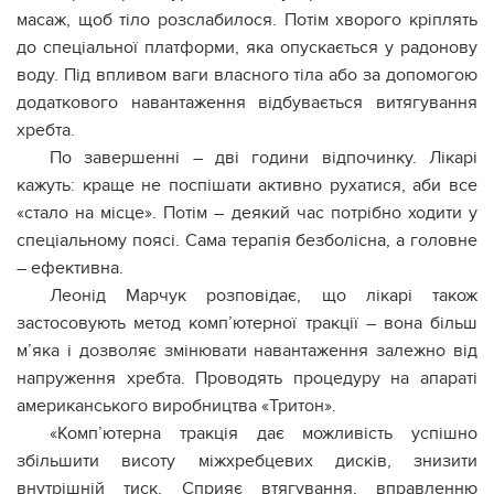
масаж, щоб тіло розслабилося. Потім хворого кріплять
до спеціальної платформи, яка опускається у радонову
воду. Під впливом ваги власного тіла або за допомогою
додаткового навантаження відбувається витягування
хребта.
По завершенні – дві години відпочинку. Лікарі
кажуть: краще не поспішати активно рухатися, аби все
«стало на місце». Потім – деякий час потрібно ходити у
спеціальному поясі. Сама терапія безболісна, а головне
– ефективна.
Леонід Марчук розповідає, що лікарі також
застосовують метод комп’ютерної тракції – вона більш
м’яка і дозволяє змінювати навантаження залежно від
напруження хребта. Проводять процедуру на апараті
американського виробництва «Тритон».
«Комп’ютерна тракція дає можливість успішно
збільшити висоту міжхребцевих дисків, знизити
внутрішній тиск. Сприяє втягування, вправленню