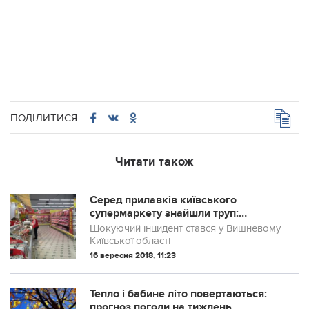
ПОДІЛИТИСЯ
Читати також
Серед прилавків київського
супермаркету знайшли труп:
подробиці
Шокуючий інцидент стався у Вишневому
Київської області
16 вересня 2018, 11:23
Тепло і бабине літо повертаються:
прогноз погоди на тиждень