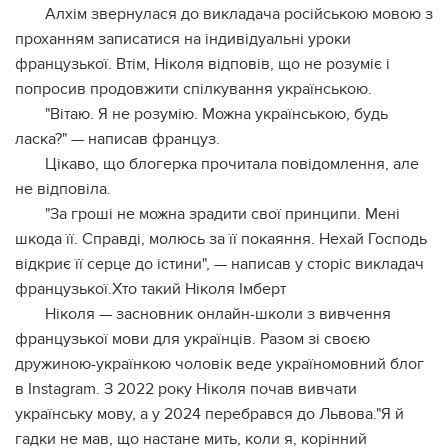
Алхім звернулася до викладача російською мовою з
проханням записатися на індивідуальні уроки
французької. Втім, Ніколя відповів, що не розуміє і
попросив продовжити спілкування українською.
"Вітаю. Я не розумію. Можна українською, будь
ласка?" — написав француз.
Цікаво, що блогерка прочитала повідомлення, але
не відповіла.
"За гроші не можна зрадити свої принципи. Мені
шкода її. Справді, молюсь за її покаяння. Нехай Господь
відкриє її серце до істини", — написав у сторіс викладач
французької.Хто такий Ніколя Імберт
Ніколя — засновник онлайн-школи з вивчення
французької мови для українців. Разом зі своєю
дружиною-українкою чоловік веде україномовний блог
в Instagram. З 2022 року Ніколя почав вивчати
українську мову, а у 2024 перебрався до Львова."Я й
гадки не мав, що настане мить, коли я, корінний