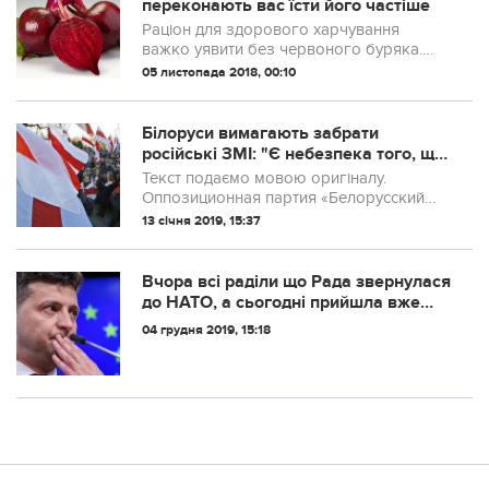
переконають вас їсти його частіше
Раціон для здорового харчування
важко уявити без червоного буряка.
Цей звичний для нас овоч є по-
05 листопада 2018, 00:10
справжньому цілющим продуктом.
Білоруси вимагають забрати
російські ЗМІ: "Є небезпека того, що
сюди прибудуть російські танки
Текст подаємо мовою оригіналу.
"захищати російськомовне
Оппозиционная партия «Белорусский
населення"
народный фронт» призвала граждан
13 січня 2019, 15:37
активно пользоваться родным языком,
чтобы препятствовать
информационным атакам со стор...
Вчора всі раділи що Рада звернулася
до НАТО, а сьогодні прийшла вже
зовсім інша новина
04 грудня 2019, 15:18