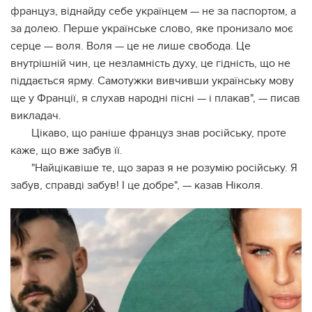
француз, віднайду себе українцем — не за паспортом, а
за долею. Перше українське слово, яке пронизало моє
серце — воля. Воля — це не лише свобода. Це
внутрішній чин, це незламність духу, це гідність, що не
піддається ярму. Самотужки вивчивши українську мову
ще у Франції, я слухав народні пісні — і плакав", — писав
викладач.
Цікаво, що раніше француз знав російську, проте
каже, що вже забув її.
"Найцікавіше те, що зараз я не розумію російську. Я
забув, справді забув! І це добре", — казав Ніколя.