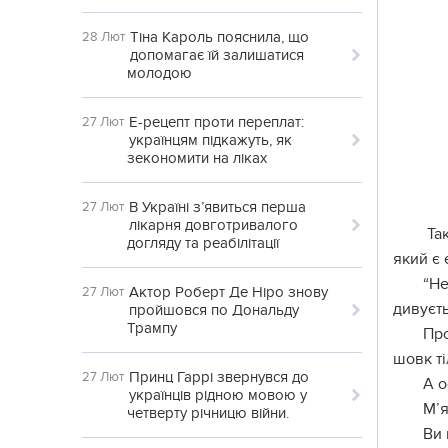
Тіна Кароль пояснила, що
28 Лют
допомагає їй залишатися
молодою
Е-рецепт проти переплат:
27 Лют
українцям підкажуть, як
зекономити на ліках
В Україні з’явиться перша
27 Лют
лікарня довготривалого
Так
догляду та реабілітації
який є 
“Не
Актор Роберт Де Ніро знову
27 Лют
дивуєть
пройшовся по Дональду
Трампу
Про
шовк ті
Принц Гаррі звернувся до
27 Лют
А о
українців рідною мовою у
М’я
четверту річницю війни.
Ви 