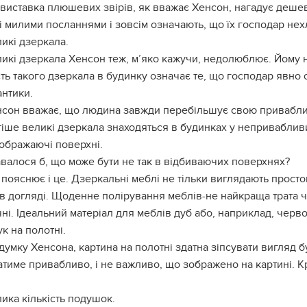
виставка плюшевих звірів, як вважає Хенсон, нагадує дешев
і милими посланнями і зовсім означають, що їх господар нех
икі дзеркала.
икі дзеркала Хенсон теж, м’яко кажучи, недолюблює. Йому н
ть такого дзеркала в будинку означає те, що господар явно
антики.
сон вважає, що людина завжди перебільшує свою приваблив
тіше великі дзеркала знаходяться в будинках у неприваблив
ображаючі поверхні.
валося б, що може бути не так в відбиваючих поверхнях?
 пояснює і це. Дзеркальні меблі не тільки виглядають прост
в догляді. Щоденне полірування меблів-не найкраща трата час
ні. Ідеальний матеріал для меблів дуб або, наприклад, черв
к на полотні.
думку Хенсона, картина на полотні здатна зіпсувати вигляд 
тиме привабливо, і не важливо, що зображено на картині. К
ика кількість подушок.