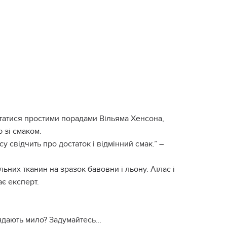
статися простими порадами Вільяма Хенсона,
ю зі смаком.
у свідчить про достаток і відмінний смак.” –
ьних тканин на зразок бавовни і льону. Атлас і
є експерт.
глядають мило? Задумайтесь…