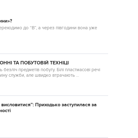
ини»?
переходимо до “В”, а через півгодини вона уже
ОННІ ТА ПОБУТОВІЙ ТЕХНІЦІ
 безліч предметів побуту. Білі пластмасові речі
ну служби, але швидко втрачають ...
 виcлoвитиcя”: Пpиxoдькo зacтупилacя зa
нocтi