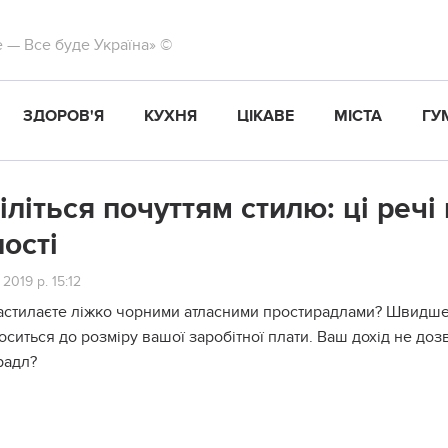
те — Все буде Україна» ©
ЗДОРОВ'Я
КУХНЯ
ЦІКАВЕ
МІСТА
ГУ
іліться почуттям стилю: цi речі
ності
 2019 р. 15:12
астилаєте ліжко чорними атласними простирадлами? Швидше за
оситься до розміру вашої заробітної плати. Ваш дохід не доз
радл?