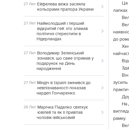
Ця 
Ейфелева вежа засяяла
27 Лют
кольорами прапора України
лапках 
Вел
Наймолодший і перший
27 Лют
Вел
відкритий гей: хто зламав
наявніс
політичні стереотипи в
Нідерландах
до ром
Хен
Володимир Зеленський
27 Лют
найчас
зізнався, що саме отримав у
Від
подарунок на День
Зда
народження
Він
зусиль 
Міндіч в Ізраїлі змінився до
27 Лют
невпізнаваності показав
практич
нардеп Гончаренко.
Дру
На 
Марічка Падалко святкує
26 Лют
вигляда
ювілей та як її привітав
чоловік-військовий
рамку.
Вел