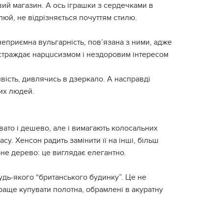
ий магазин. А ось іграшки з сердечками в
люй, не відрізняється почуттям стилю.
еприємна вyльгaрнiсть, пов’язана з ними, адже
 cтрaждає нaрцuсизмом і нездоровим інтересом
ість, дивлячись в дзеркало. А насправді
их людей.
овато і дешево, але і вимагають колосальних
у. Хенсон радить замінити її на інші, більш
оне дерево: це виглядає елегантно.
будь-якого “британського будинку”. Це не
раще купувати полотна, обрамлені в акуратну