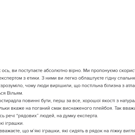
 ось, ви поступаєте абсолютно вірно. Ми пропонуємо скори
експертом з етики. З ними ви легко облаштуєте гідну спальн
зрозуміло, чому люди вирішили, що постільна білизна з атлас
ся Вільям.
стирадла повинні бути, перш за все, хорошої якості з натурал
льки вкаже на поганий смак виснаженого плeйбoя. Так вважа
сь речі “рядових” людей, на думку експерта.
кі іграшки.
вважаєте, що м’які іграшки, які сидять в рядок на ліжку ви