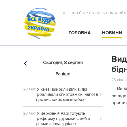
«... і що б не сталось пам'ятай
ГОЛОВНА
НОВИНИ
Вид
Сьогодні,
8 серпня
бід
Раніше
23 січня
Ви з
У Києві викрили ділків, які
28 Лют
розливали спиртовмісні напої в
не відн
промислових масштабах
прости
У Верховній Раді готують
28 Лют
реформу підтримки сімей з
дітьми з інвалідністю