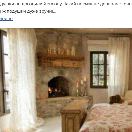
одушки не догодили Хенсону. Такий несмак не дозволяє точ
 ж подушки дуже зручні…
ерело