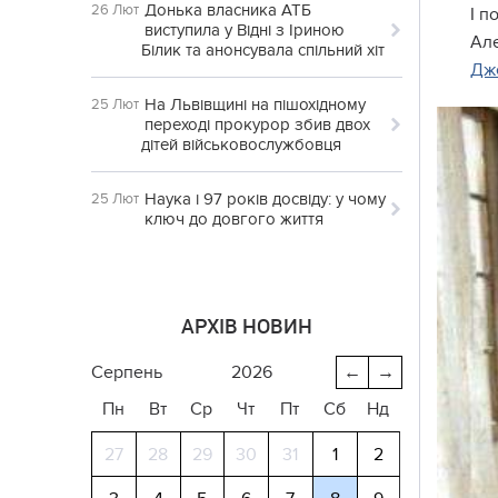
Донька власника АТБ
26 Лют
І п
виступила у Відні з Іриною
Але
Білик та анонсувала спільний хіт
Дж
На Львівщині на пішохідному
25 Лют
переході прокурор збив двох
дітей військовослужбовця
Наука і 97 років досвіду: у чому
25 Лют
ключ до довгого життя
АРХІВ НОВИН
серпень
2026
←
→
Пн
Вт
Ср
Чт
Пт
Сб
Нд
27
28
29
30
31
1
2