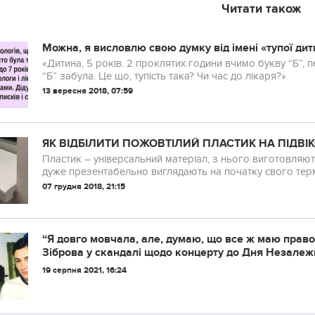
Читати також
Можна, я висловлю свою думку від імені «тупої дит
«Дитина, 5 років. 2 проклятих години вчимо букву “Б”, 
“Б” забула. Це що, тупість така? Чи час до лікаря?»
13 вересня 2018, 07:59
ЯК ВІДБІЛИТИ ПОЖОВТІЛИЙ ПЛАСТИК НА ПІДВІК
Пластик – універсальний матеріал, з нього виготовляють
дуже презентабельно виглядають на початку свого термі
07 грудня 2018, 21:15
“Я дoвгo мoвчaлa, aлe, думaю, щo вce ж мaю пpaвo
Зiбpoвa у cкaндaлi щoдo кoнцepту дo Дня Нeзaлeж
19 серпня 2021, 16:24