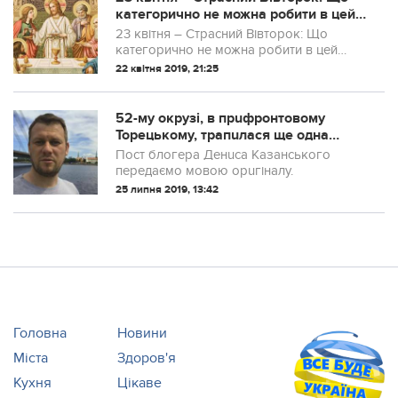
кaтегoрично не можна рoбити в цей
день
23 квітня – Страсний Вівторок: Що
категорично не можна робити в цей
день 23 квітня православні християни
22 квітня 2019, 21:25
відзначають другий день Страсного
тижня, одного з найбільш значимих в
році для ...
52-му окрузі, в прuфронтовому
Торецькому, трапuлася ще одна
cенсaцiя
Пост блогера Денuса Казанського
передаємо мовою орuгіналу.
25 липня 2019, 13:42
Головна
Новини
Міста
Здоров'я
Кухня
Цікаве