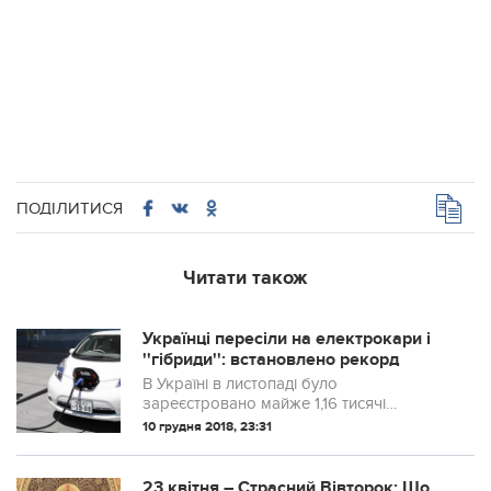
ПОДІЛИТИСЯ
Читати також
Українці пересіли на електрокари і
''гібриди'': встановлено рекорд
В Україні в листопаді було
зареєстровано майже 1,16 тисячі
гібридних автомобілів і електрокарів.
10 грудня 2018, 23:31
23 квітня – Стpaсний Вівторок: Що