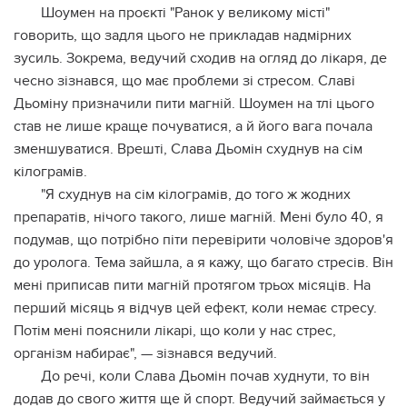
Шоумен на проєкті "Ранок у великому місті"
говорить, що задля цього не прикладав надмірних
зусиль. Зокрема, ведучий сходив на огляд до лікаря, де
чесно зізнався, що має проблеми зі стресом. Славі
Дьоміну призначили пити магній. Шоумен на тлі цього
став не лише краще почуватися, а й його вага почала
зменшуватися. Врешті, Слава Дьомін схуднув на сім
кілограмів.
"Я схуднув на сім кілограмів, до того ж жодних
препаратів, нічого такого, лише магній. Мені було 40, я
подумав, що потрібно піти перевірити чоловіче здоров'я
до уролога. Тема зайшла, а я кажу, що багато стресів. Він
мені приписав пити магній протягом трьох місяців. На
перший місяць я відчув цей ефект, коли немає стресу.
Потім мені пояснили лікарі, що коли у нас стрес,
організм набирає", — зізнався ведучий.
До речі, коли Слава Дьомін почав худнути, то він
додав до свого життя ще й спорт. Ведучий займається у