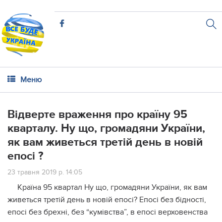
Меню
Відверте враження про країну 95
кварталу. Ну що, громадяни України,
як вам живеться третій день в новій
епосі ?
23 травня 2019 р. 14:05
Країна 95 квартал Ну що, громадяни України, як вам
живеться третій день в новій епосі? Епосі без бідності,
епосі без брехні, без “кумівства”, в епосі верховенства