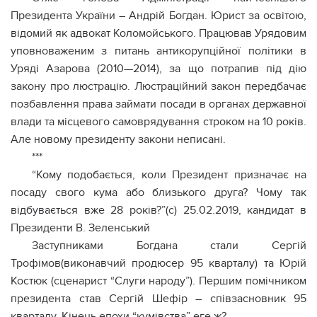
Президента України – Андрій Богдан. Юрист за освітою,
відомий як адвокат Коломойського. Працював Урядовим
уповноваженим з питань антикорупційної політики в
Уряді Азарова (2010—2014), за що потрапив під дію
закону про люстрацію. Люстраційний закон передбачає
позбавлення права займати посади в органах державної
влади та місцевого самоврядування строком на 10 років.
Але новому президенту закони неписані.
***
“Кому подобається, коли Президент призначає на
посаду свого кума або близького друга? Чому так
відбувається вже 28 років?”(с) 25.02.2019, кандидат в
Президенти В. Зеленський
Заступниками Богдана стали Сергій
Трофімов(виконавчий продюсер 95 кварталу) та Юрій
Костюк (сценарист “Слуги народу”). Першим помічником
президента став Сергій Шефір – співзасновник 95
кварталу. Кінець епохи “кумівства” еге ж?