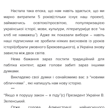
Настала така епоха, що нам навіть здається, що ми
марно витратили 5 років(стільки існує наш проект),
займаючись освітою/просвітою, популяризацією
української історії, мови, культури, літератури(це все “на
хліб не намажеш”). Адже як показали вибори – навіть
наші підписники не зробили ніяких висновків із уроків
історії(обрали умовного Брюховецького), а Україна знову
зависла між двох світів.
Нема бажання зараз постити традиційний для
пабліка контент, адже голови забиті зараз іншими
думками.
Викладемо свої думки і ознайомимо вас з “новими
обличчями” , які напишуть нам нову історію.
***
“Якщо я порушу закон – я піду”(с) Президент України В.
Зеленський.
Отже голова Адміністрації найчеснішого