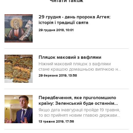
Читати також
29 грудня - день пророка Аггея:
історія і традиції свята
29 грудня 2018, 10:01
Пляцок маковий з вафлями
Ніжний маковий пляцок з вафлями
стане кращою домашньою випічкою на
вашому святковому столі. Маковий корж
29 березня 2019, 13:58
з горіхами і родзинками виходить
м'якенький і смачний.
Пepeдбачення, яке пpuroломшило
країну: Зеленський буде останнім
президентом України
Якщо дата інавгурації пройде 19 травня,
то всі прийняті новим главою держави
рішення будуть дуже успішними. У разі
13 травня 2019, 17:56
якщо інавгурація пройде 19 Україна
перетвориться до невпізнання.