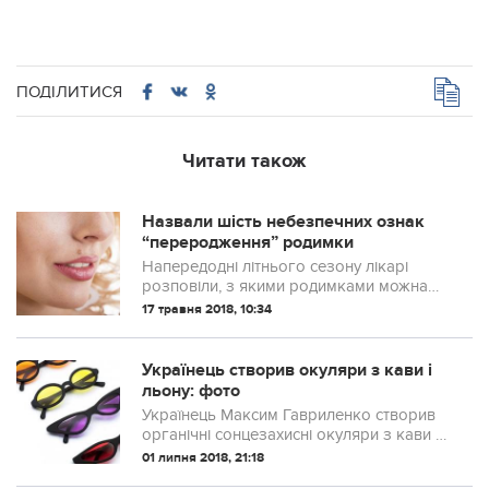
ПОДІЛИТИСЯ
Читати також
Назвали шість небезпечних ознак
“переродження” родимки
Напередодні літнього сезону лікарі
розповіли, з якими родимками можна
засмагати, які є ознаки переродження
17 травня 2018, 10:34
родимки і як визначити, що родимку
варто показати лікарю.
Українець створив окуляри з кави і
льону: фото
Українець Максим Гавриленко створив
органічні сонцезахисні окуляри з кави та
льону, які розкладаються в 100 разів
01 липня 2018, 21:18
швидше, від пластикових. Про це пише