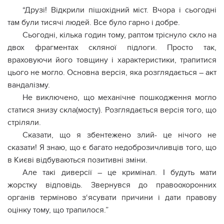
“Друзі! Відкрили пішохідний міст. Вчора і сьогодні
там були тисячі людей. Все було гарно і добре.
Сьогодні, кілька годин тому, раптом тріснуло скло на
двох фрагментах скляної підлоги. Просто так,
враховуючи його товщину і характеристики, трапитися
цього не могло. Основна версія, яка розглядається – акт
вандалізму.
Не виключено, що механічне пошкодження могло
статися знизу скла(мосту). Розглядається версія того, що
стріляли.
Сказати, що я збентежено злий- це нічого не
сказати! Я знаю, що є багато недоброзичливців того, що
в Києві відбуваються позитивні зміни.
Але такі диверсії – це кримінал. І будуть мати
жорстку відповідь. Звернувся до правоохоронних
органів терміново з‘ясувати причини і дати правову
оцінку тому, що трапилося.”