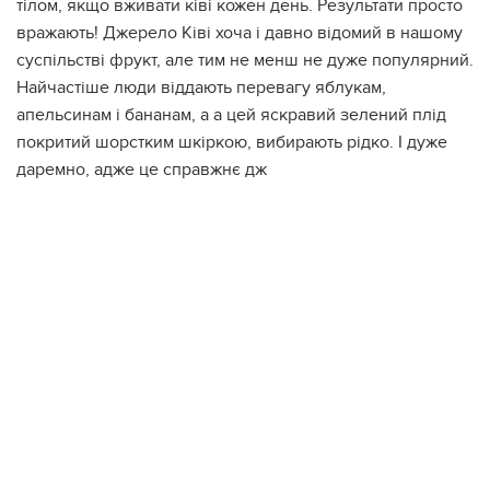
тiлом, якщо вживати ківі кожен день. Результати просто
вражають! Джерело Ківі хоча і давно відомий в нашому
суспільстві фрукт, але тим не менш не дуже популярний.
Найчастіше люди віддають перевагу яблукам,
апельсинам і бананам, а а цей яскравий зелений плід
покритий шорстким шкіркою, вибирають рідко. І дуже
даремно, адже це справжнє дж