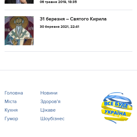
портрети
кремлівську пропагандистську агітку,
06 травня 2019, 18:35
демонстрацію впливу Кремля не лише на
пострадянському просторі, а й у світі в
цілому А...
31 березня – Святого Кирила
30 березня 2021, 22:41
Головна
Новини
Міста
Здоров'я
Кухня
Цікаве
Гумор
Шоубізнес