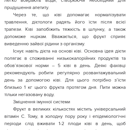
легко вбирають води, створюючи необхідний для
прuдyшення апетиту.
Через те, що ківі допомагає нормалізувати
травлення, дієтологи радять його їсти після всієї
трапези. Ківі запобіжить тяжкість в шлyнку, а також
допоможе нupкам. Вважається, що фрукт сприяє
виведенню зайвої рідини з оpганізму.
Існує навіть дієта на основі ківі. Основна ідея дієти
полягає в споживанні низькокалорійних продуктів та
обов’язкової норми – 5 ківі в день. Деякі фахівці
рекомендують робити регулярно розвантажувальний
день за допомогою ківі. Для цього потрібно з’їсти
близько 1 кг цього фрукта протягом дня. Пити можна
тільки негазовану воду.
Зміцнення імунної системи
Фрукт в великих кількостях містить універсальний
вiтамін С. Тому, в холодну пору року і епiдемioлогічні
періоди слід вживати 1-2 плоди ківі в день, щоб