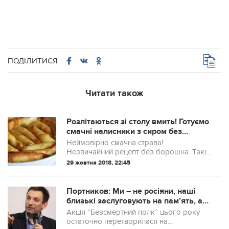
ПОДІЛИТИСЯ
Читати також
Розлітаються зі столу вмить! Готуємо
смачні налисники з сиром без
борошна за бабусиним рецептом
Неймовірно смачна страва!
Незвичайний рецепт без борошна. Такі
налисники просто тануть у роті — ваша
29 жовтня 2018, 22:45
сім’я буде задоволена. Всі попросять
добавку! Приготуйте сьогодні.
Портников: Ми – не росіяни, наші
близькі заслуговують на пам’ять, а
не на біснування. Не потрібно
Акція “Безсмертний полк” цього року
влаштовувати акції і носити «свої»
остаточно перетворилася на