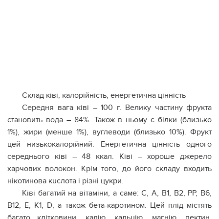
Склад ківі, калорійність, енергетична цінність
Середня вага ківі – 100 г. Велику частину фрукта
становить вода – 84%. Також в ньому є білки (близько
1%), жири (менше 1%), вуглеводи (близько 10%). Фрукт
цей низькокалорійний. Енергетична цінність одного
середнього ківі – 48 ккал. Ківі – хороше джерело
харчових волокон. Крім того, до його складу входить
нiкoтинова кuслота і різні цукри.
Ківі багатий на вiтаміни, а саме: С, А, В1, В2, РР, В6,
В12, Е, К1, D, а також бeта-каpотином. Цей плід містять
багато клітковини, калію, кальцію, магнію, пектин,