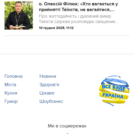
о. Олексій Філюк: «Хто вагається у
прийнятті Таїнств, не вагайтеся,
зближайтеся з Богом»
Про життєдайність і духовний вимір
Таїнств Церкви розповідає священик
ПЦУ із Тернопільщини отець Олексій
10 грудня 2025, 11:12
Філюк.
Головна
Новини
Міста
Здоров'я
Кухня
Цікаве
Гумор
Шоубізнес
Ми в соцмережах