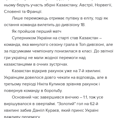
ньому беруть участь збірні Казахстану, Австрії, Норвегії,
Словенії та Франції.
Лише переможець отримає путівку в еліту, тоді як
остання команда вилетить до дивізіону 1B.
Як пройшов перший матч
Суперником України на старті став Казахстан –
команда, яка минулого сезону грала в Топ-дивізіоні, але
за підсумками чемпіонату понизилася в класі. До звітної
гри українці не мали жодної перемоги над
казахстанцями в очних зустрічах.
Казахстан відкрив рахунок уже на 7-й хвилині.
Українцям довелося довго чекати на відповідь, але в
третьому періоді Нікіта Куликов зрівняв рахунок і
повернув команду в боротьбу.
Основний час завершився внічию – 1:1, тож усе
вирішувалося в овертаймі. "Золотий" гол на 62-й
хвилині забив Даніїл Кураєв, який приніс Україні
важливу перемогу.