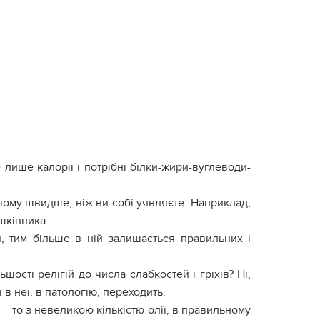
е лише калорії і потрібні білки-жири-вуглеводи-
чому швидше, ніж ви собі уявляєте. Наприклад,
шківника.
я, тим більше в ній залишається правильних і
шості релігій до числа слабкостей і гріхів? Ні,
 в неї, в патологію, переходить.
– то з невеликою кількістю олії, в правильному