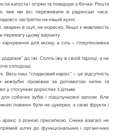
исла капуста і огірки та помідори з бочки. Решта
я, яке ми всі переживали в радянські часи.
адовго застрягли на нашій кухні.
, зварені в оцті, не корисно. Якщо є можливість
ти перевагу цьому варіанту.
е харчування для мозку, а сіль – гіпертензивна
одатків” до їжі. Соліть їжу в своїй тарілці, а не
аючи солодощі.
є. Весь наш “спадковий карієс” – це відсутність
ти міжзубні проміжки за допомогою нитки та
во у стосунках дорослих з дітьми.
для собачих зубів і підшлункової залози. Але
імнаті повинні бути не цукерки, а свіжі фрукти і
й арахіс з різною присипкою. Снеки взагалі не
– прямий шлях до функціональних і органічних