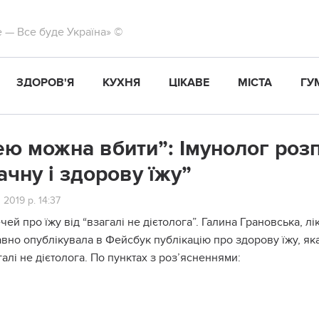
те — Все буде Україна» ©
ЗДОРОВ'Я
КУХНЯ
ЦІКАВЕ
МІСТА
ГУ
ею можна вбити”: Імунолог роз
ачну і здорову їжу”
 2019 р. 14:37
ечей про їжу від “взагалі не дієтолога”. Галина Грановська, лі
но опублікувала в Фейсбук публікацію про здорову їжу, яка
галі не дієтолога. По пунктах з роз’ясненнями: