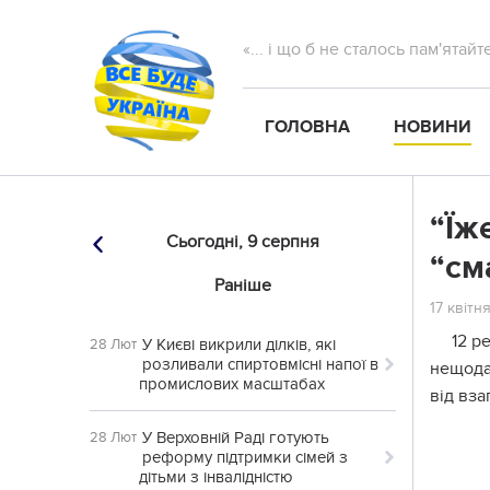
«... і що б не сталось пам'ятай
ГОЛОВНА
НОВИНИ
“Їж
Сьогодні,
9 серпня
“см
Раніше
17 квітня
12 р
У Києві викрили ділків, які
28 Лют
розливали спиртовмісні напої в
нещодав
промислових масштабах
від вза
У Верховній Раді готують
28 Лют
реформу підтримки сімей з
дітьми з інвалідністю