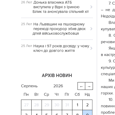
Донька власника АТБ
26 Лют
7. 
виступила у Відні з Іриною
– не д
Білик та анонсувала спільний хіт
Недоїда
Вла
На Львівщині на пішохідному
25 Лют
переході прокурор збив двох
купуват
дітей військовослужбовця
8. 
речовин
Наука і 97 років досвіду: у чому
25 Лют
Якщ
ключ до довгого життя
в кастр
9. 
культу
спеціал
АРХІВ НОВИН
Ми 
серпень
2026
←
→
наших д
горіхи.
Пн
Вт
Ср
Чт
Пт
Сб
Нд
10.
27
28
29
30
31
1
2
повинн
пробле