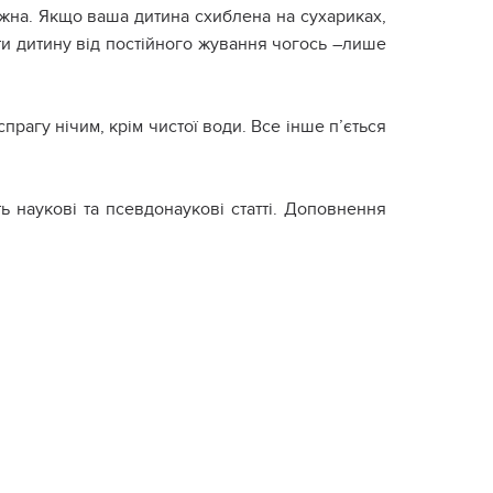
можна. Якщо ваша дитина схиблена на сухариках,
ати дитину від постійного жування чогось –лише
прагу нічим, крім чистої води. Все інше п’ється
ь наукові та псевдонаукові статті. Доповнення