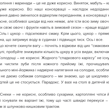
Соління і маринади – це не дуже корисно. Виняток, мабуть – к
уже корисно. Всі наші консервації – наслідок недоїданн
ння давно змінилося відвертим переїданням, а консервації н
сне, особливої шкоди від них немає, але їсти всю зиму овочі
и свіжі овочі і фрукти навіть в зимовий сезон – краще відда
Сіль і цукор – підсилювачі смаку. Крім цього, цукор – прям
а, що затримує воду в судинах і підвищує тиск. Ось і все.
о хочете скинути вагу – почніть з відмови від цих “смакових д
улі, пробуйте знижувати кількість цукру в усіх видах, включ
Солодощі – не корисні. Жодного “спадкового карієсу” не існу
ри чистити зуби після кожного прийому їжі, прочищува
ьного міні-йоржика і надмірне налягання на солодке, особли
не даємо собакам солодкого – ми знаємо, що це шкідливо 
ітей це не стосується. Парадокс. У вазі на столі в дитячій к
 Снеки – не корисні, особливо сухарики, картопляні чіпси 
і існувати як варіант їжі, тому що часті швидкі перекуси 
м зі шлунково-кишковим трактом.