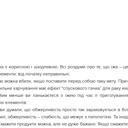
Їжа є корисною і шкідливою. Всі роздуми про те, що їжа – ц
ементи, від початку неправильні.
ю можна вбити, якщо поставити перед собою таку мету. При
ильне харчування має ефект “спускового гачка” для раку ки
Чим менше ви панькаєтеся з їжею під час її приготуванн
их елементів.
ви думали, що обжерливість просто так зараховується в біль
мої, обжерливість – слабкість, що межує з патологією. Та іноді
Смажити продукти можна, але не дуже бажано. Якщо смажити 