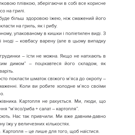
ілковою плівкою, зберігаючи в собі все корисне
со на грилі.
 буде більш здоровою їжею, ніж смажений його
ласти на гриль, як і рибу.
оному, упакованому в кишки і поліетилен виді. З
 іноді – ковбасу варену (але в цьому випадку
грудинки – їсти не можна. Якщо не напхають в
ким димом” – поцікавтеся його складом, як
варіть.
сто покласти шматок свіжого м’яса до окропу –
маженні. Коли ви робите холодне м’ясо своїми
о.
ківника. Картопля не рахується. Ми, люди, що
ня “м’ясо/риба + салат – картопля”.
цюють. Нас так привчили. Ми вже давним-давно
тну їжу у величезних кількостях.
. Картопля – це лише для того, щоб наїстися.