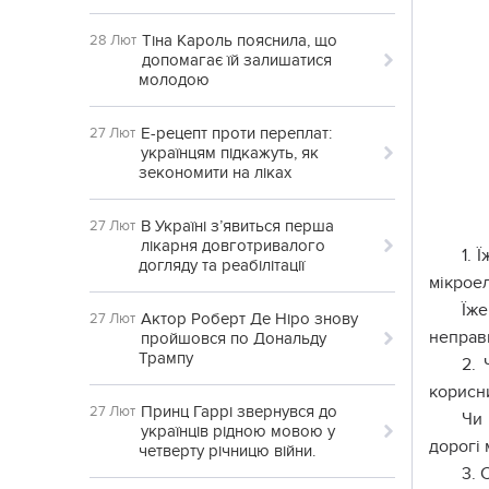
Тіна Кароль пояснила, що
28 Лют
допомагає їй залишатися
молодою
Е-рецепт проти переплат:
27 Лют
українцям підкажуть, як
зекономити на ліках
В Україні з’явиться перша
27 Лют
лікарня довготривалого
1. 
догляду та реабілітації
мікроел
Їже
Актор Роберт Де Ніро знову
27 Лют
неправ
пройшовся по Дональду
Трампу
2. 
корисн
Принц Гаррі звернувся до
27 Лют
Чи 
українців рідною мовою у
дорогі 
четверту річницю війни.
3. 