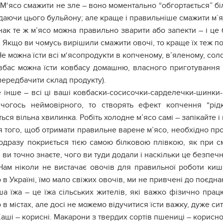
 М‘ясо смажити не зле – воно моментально “обгортається” б
ддаючи цього бульйону; але краще і правильніше смажити м`я
ак те ж м’ясо можна правильно зварити або запекти – і це
. Якщо ви чомусь вирішили смажити овочі, то краще їх теж пок
Не можна їсти всі м‘ясопродукти в копченому, в’яленому, сол
овбас можна їсти ковбасу домашню, власного приготування і
передбачити склад продукту).
 інше – всі ці ваші ковбаски-сосисочки-сарделечки-шинки-
чогось неймовірного, то створять ефект копчення “рід
ься вільна хвилинка. Робіть холодне м’ясо самі – запікайте і 
 того, щоб отримати правильне варене м’ясо, необхідно про
 одразу покриється тією самою білковою плівкою, як при с
 ви точно знаєте, чого ви туди додали і наскільки це безпечн
Нам ніколи не вистачає овочів для правильної роботи киш
в Україні, їмо мало свіжих овочів, ми не привчені до поєднан
а їжа – це їжа сільських жителів, які важко фізично пра
в містах, але досі не можемо відучитися їсти важку, дуже си
Каші – корисні. Макарони з твердих сортів пшениці – корисно