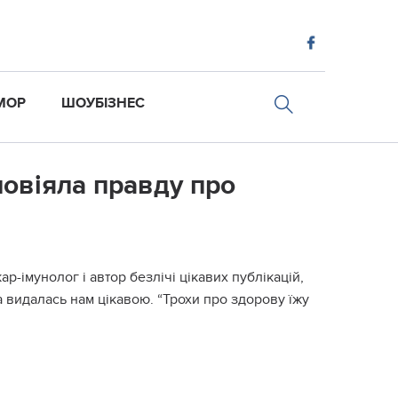
МОР
ШОУБІЗНЕС
повіяла правду про
кар-імунолог і автор безлічі цікавих публікацій,
 видалась нам цікавою. “Трохи про здорову їжу