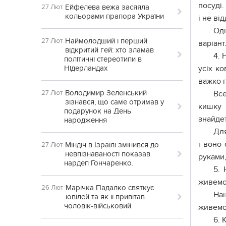
посуді.
Ейфелева вежа засяяла
27 Лют
кольорами прапора України
і не ві
Одн
Наймолодший і перший
27 Лют
варіант
відкритий гей: хто зламав
4. 
політичні стереотипи в
Нідерландах
усіх к
важко 
Володимир Зеленський
27 Лют
Все
зізнався, що саме отримав у
кишку 
подарунок на День
знайдет
народження
Для
і воно
Міндіч в Ізраїлі змінився до
27 Лют
невпізнаваності показав
руками,
нардеп Гончаренко.
5. 
живемо 
Марічка Падалко святкує
26 Лют
Наш
ювілей та як її привітав
чоловік-військовий
живемо 
6. 