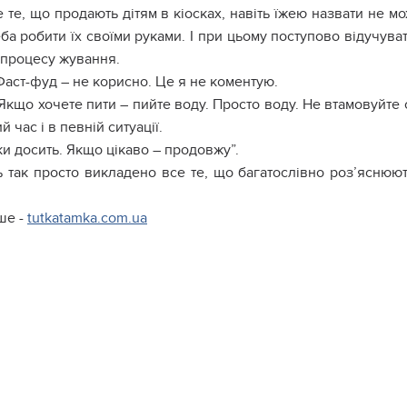
 те, що продають дітям в кіосках, навіть їжею назвати не 
ба робити їх своїми руками. І при цьому поступово відучув
 процесу жування.
 Фаст-фуд – не корисно. Це я не коментую.
 Якщо хочете пити – пийте воду. Просто воду. Не втамовуйте с
й час і в певній ситуації.
и досить. Якщо цікаво – продовжу”.
 так просто викладено все те, що багатослівно роз’яснюют
ше -
tutkatamka.com.ua