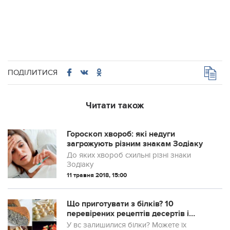
ПОДІЛИТИСЯ
Читати також
Гороскоп хвороб: які недуги
загрожують різним знакам Зодіаку
До яких хвороб схильні різні знаки
Зодіаку
11 травня 2018, 15:00
Що приготувати з білків? 10
перевірених рецептів десертів і
закусок
У вс залишилися білки? Можете їх