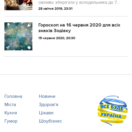
сміливо зберігати у холодильника до 7
днів або й заморозити – коли розтануть,
28 квітня 2019, 23:31
вони чудово зіб’ються! А можете
приготувати одну з 10 смачний страв із
білкі...
Гороскоп на 16 червня 2020 для всіх
знаків Зодіаку
15 червня 2020, 20:30
Головна
Новини
Міста
Здоров'я
Кухня
Цікаве
Гумор
Шоубізнес