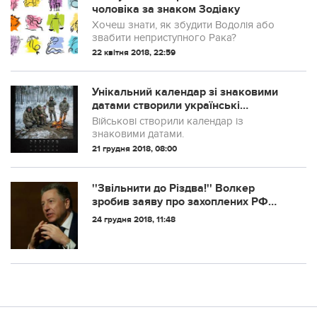
чоловіка за знаком Зодіаку
Хочеш знати, як збудити Водолія або
звабити неприступного Рака?
22 квітня 2018, 22:59
Унікальний календар зі знаковими
датами створили українські
військові. ФОТО
Військові створили календар із
знаковими датами.
21 грудня 2018, 08:00
''Звільнити до Різдва!'' Волкер
зробив заяву про захоплених РФ
моряків України
24 грудня 2018, 11:48