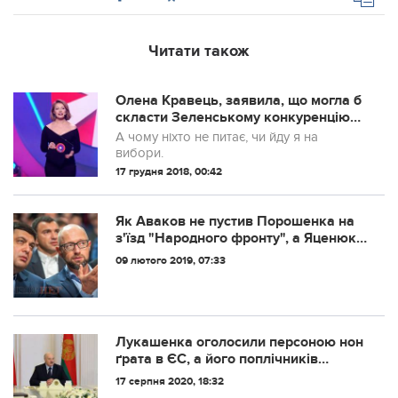
Читати також
Олена Кравець, заявила, що могла б
скласти Зеленському конкуренцію
на виборах президента
А чому ніхто не питає, чи йду я на
вибори.
17 грудня 2018, 00:42
Як Аваков не пустив Порошенка на
з'їзд "Народного фронту", а Яценюк
зібрався йти кандидатом, та не
09 лютого 2019, 07:33
наважився
Лукашенка оголосили персоною нон
ґрата в ЄС, а його поплічників
внесли до чорного списку
17 серпня 2020, 18:32