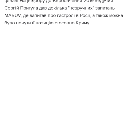
фіналі Нацвідбору до Євробачення-2019 ведучий
Сергій Притула дав декілька "незручних" запитань
MARUV, де запитав про гастролі в Росії, а також можна
було почути її позицію стосовно Криму.