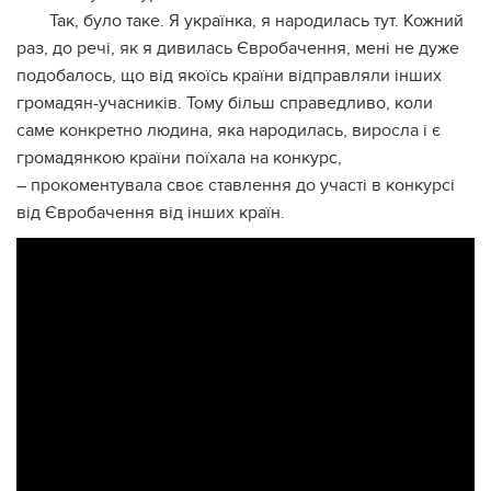
Так, було таке. Я українка, я народилась тут. Кожний
раз, до речі, як я дивилась Євробачення, мені не дуже
подобалось, що від якоїсь країни відправляли інших
громадян-учасників. Тому більш справедливо, коли
саме конкретно людина, яка народилась, виросла і є
громадянкою країни поїхала на конкурс,
– прокоментувала своє ставлення до участі в конкурсі
від Євробачення від інших країн.