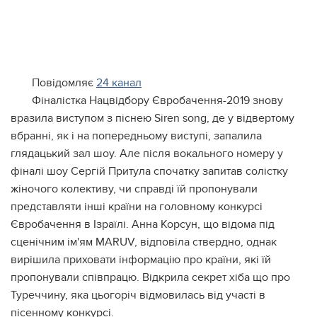
Повідомляє
24 канал
Фіналістка Нацвідбору Євробачення-2019 знову
вразила виступом з піснею Siren song, де у відвертому
вбранні, як і на попередньому виступі, запалила
глядацький зал шоу. Але після вокального номеру у
фіналі шоу Сергій Притула спочатку запитав солістку
жіночого колективу, чи справді їй пропонували
представляти інші країни на головному конкурсі
Євробачення в Ізраїлі. Анна Корсун, що відома під
сценічним ім'ям MARUV, відповіла ствердно, однак
вирішила приховати інформацію про країни, які їй
пропонували співпрацю. Відкрила секрет хіба що про
Туреччину, яка цьогоріч відмовилась від участі в
пісенному конкурсі.