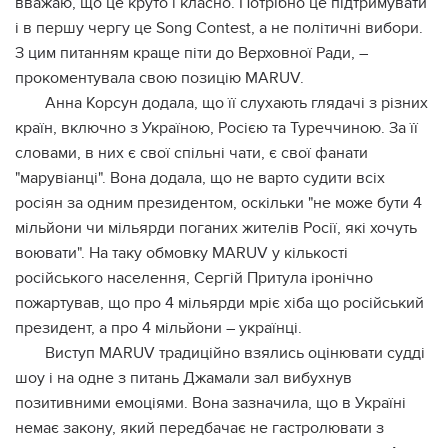
вважаю, що це круто і класно. Потрібно це підтримувати
і в першу чергу це Song Contest, а не політичні вибори.
З цим питанням краще піти до Верховної Ради, –
прокоментувала свою позицію MARUV.
Анна Корсун додала, що її слухають глядачі з різних
країн, включно з Україною, Росією та Туреччиною. За її
словами, в них є свої спільні чати, є свої фанати
"марувіанці". Вона додала, що не варто судити всіх
росіян за одним президентом, оскільки "не може бути 4
мільйони чи мільярди поганих жителів Росії, які хочуть
воювати". На таку обмовку MARUV у кількості
російського населення, Сергій Притула іронічно
пожартував, що про 4 мільярди мріє хіба що російський
президент, а про 4 мільйони – українці.
Виступ MARUV традиційно взялись оцінювати судді
шоу і на одне з питань Джамали зал вибухнув
позитивними емоціями. Вона зазначила, що в Україні
немає закону, який передбачає не гастролювати з