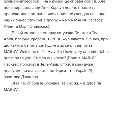
країною-агресором і, на її думку, це справа совісті. Але
вона вирішила дати Анні Корсун досить просте та
провокативне питання, яке спричино скандал навколо
інших фіналісток Нацвідбору – ANNA MARIA (сестрер
Анни та Марії Опанасюк).
Давай змоделюємо таку ситуацію. Ти вже в Тель-
Авіві, прес-конференція, 2000 журналістів. Я знаю, про
що кажу, я бачила це. І один з журналістів питає: Hi,
MARUV. Welcome to Tel Aviv. So I have very uncomfortable
question to you. Crimea is Ukraine? (Привіт, MARUV.
Ласкаво просимо в Тель-Авів. Отже, я маю дуже
незручне до вас запитання. Крим – це Україна?), –
запитала Джамала.
Ukraine, of course (Україна, звісно ж), – відповіла
MARUV.