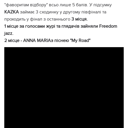
"фаворитам відбору" всьо лише 5 балів. У підсумку
KAZKA
займає 3 сходинку у другому півфіналі та
проходить у фінал з останнього
3 місця.
1 місце за голосами журі та глядачів зайняли Freedom
jazz.
2 місце - ANNA MARIAз піснею "My Road"