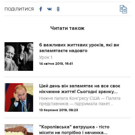
ПОДІЛИТИСЯ
Читати також
6 важливих життєвих уроків, які ви
запамятаєте надовго
Урок 1
14 квітня 2018, 16:41
Цей день він запамятає на все своє
нікчемне життя! Сьогодні зранку
Путіну повідомили дуже погані
Нижня палата Конгресу США — Палата
новини: США починають діяти
представників — підтримала пакет
законопроектів, направлених проти
13 березня 2019, 09:23
російського уряду та президента РФ
Володимира Путіна особисто.
"Королівська" ватрушка - тісто
місити не потрібно і начинка