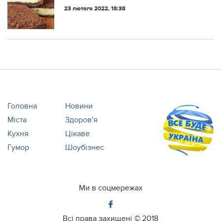
готується 2 хвилини: рецепт дуже
23 лютого 2022, 18:38
простий
Головна
Новини
Міста
Здоров'я
Кухня
Цікаве
Гумор
Шоубізнес
Ми в соцмережах
Всі права захищені ©
2018