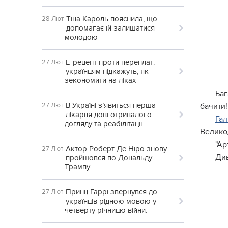
Тіна Кароль пояснила, що
28 Лют
допомагає їй залишатися
молодою
Е-рецепт проти переплат:
27 Лют
українцям підкажуть, як
зекономити на ліках
Баг
В Україні з’явиться перша
27 Лют
бачити!
лікарня довготривалого
Гал
догляду та реабілітації
Великод
"Ар
Актор Роберт Де Ніро знову
27 Лют
Див
пройшовся по Дональду
Трампу
Принц Гаррі звернувся до
27 Лют
українців рідною мовою у
четверту річницю війни.