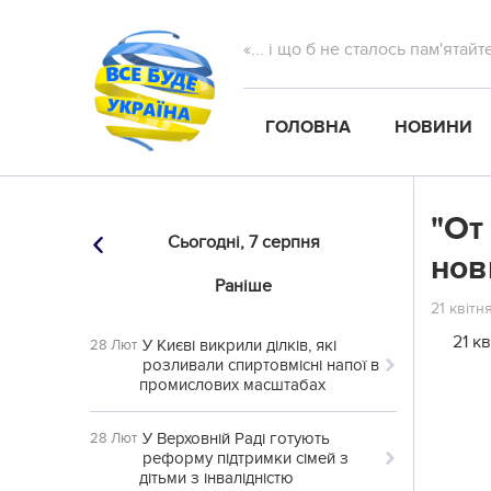
«... і що б не сталось пам'ятай
ГОЛОВНА
НОВИНИ
"От
Сьогодні,
7 серпня
нов
Раніше
21 квітн
21 к
У Києві викрили ділків, які
28 Лют
розливали спиртовмісні напої в
промислових масштабах
У Верховній Раді готують
28 Лют
реформу підтримки сімей з
дітьми з інвалідністю