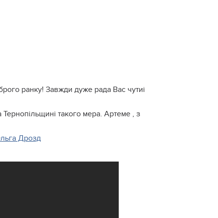
брого ранку! Завжди дуже рада Вас чутиi
 Тернопільщині такого мера. Артеме , з
льга Дрозд