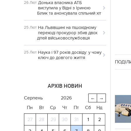
Донька власника АТБ
26 Лют
виступила у Відні з Іриною
Білик та анонсувала спільний хіт
На Львівщині на пішохідному
25 Лют
переході прокурор збив двох
дітей військовослужбовця
Наука і 97 років досвіду: у чому
25 Лют
ключ до довгого життя
ПОДІЛ
АРХІВ НОВИН
серпень
2026
←
→
Пн
Вт
Ср
Чт
Пт
Сб
Нд
27
28
29
30
31
1
2