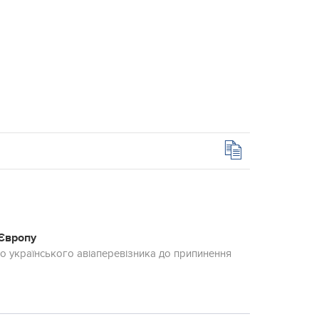
 Європу
уло українського авіаперевізника до припинення