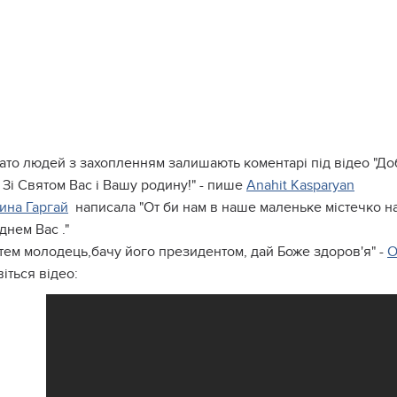
ато людей з захопленням залишають коментарі під відео "До
 Зi Святом Вас i Вашу родину!" - пише
Anahit Kasparyan
ина Гаргай
написала "От би нам в наше маленьке містечко на
нем Вас ."
тем молодець,бачу його президентом, дай Боже здоров'я" -
О
іться відео: