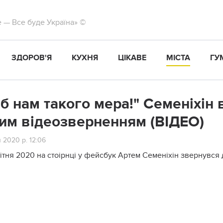
те — Все буде Україна» ©
ЗДОРОВ'Я
КУХНЯ
ЦІКАВЕ
МІСТА
ГУ
 б нам такого мера!" Семеніхін
им відеозверненням (ВІДЕО)
я 2020 р. 12:06
вітня 2020 на стоірнці у фейсбук Артем Семеніхін звернувся