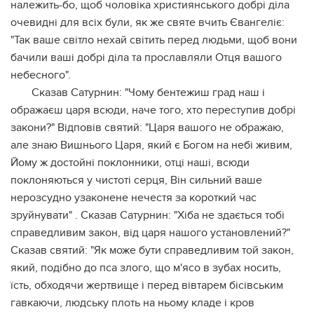
належить-бо, щоб чоловіка християнського добрі діла
очевидні для всіх були, як же святе вчить Євангеліє:
"Так ваше світло нехай світить перед людьми, щоб вони
бачили ваші добрі діла та прославляли Отця вашого
небесного".
Сказав Сатурнин: "Чому бентежиш град наш і
ображаєш царя всюди, наче того, хто переступив добрі
закони?" Відповів святий: "Царя вашого не ображаю,
але знаю Вишнього Царя, який є Богом на небі живим,
Йому ж достойні поклонники, отці наші, всюди
поклоняються у чистоті серця, Він сильний ваше
нерозсудно узаконене нечестя за короткий час
зруйнувати" . Сказав Сатурнин: "Хіба не здається тобі
справедливим закон, від царя нашого установлений?"
Сказав святий: "Як може бути справедливим той закон,
який, подібно до пса злого, що м'ясо в зубах носить,
їсть, обходячи жертвище і перед вівтарем бісівським
гавкаючи, людську плоть на ньому кладе і кров