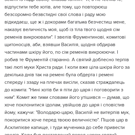
відпустити тебе хотів, але тому, що повторюєш
безсоромно безвстидні свої слова і раду мою
відкидаєш, ще ж і докорами багатьма безчестиш мене,
наказує величність моя, щоб із тіла твого щодня сім
ременів викроювали". І звелів Фрументинові, комитові
щитоносців, аби, взявши Василія, щодня обдирав
частинами шкіру його, по сім ременів викроюючи. І
робив те Фрументій старанно. А святий доблесно терпів
такі люті муки Христа ради. І коли вже ціла шкіра його за
декілька днів так на ремені була обдерта і ремені
спереду і ззаду на плечах висіли, сказав страждалець
до комита: "Нині хотів би я піти до царя і поговорити з
ним". Комит же тими словами його утішився — думав, що
хоче поклонитися ідолам, увійшов до царя і сповістив
йому, кажучи: "Володарю-царю, Василій не витерпів мук,
покоритися хоче перед твоєю величністю". Пішов цар в
Асклипієве капище, і туди мученика до себе привести