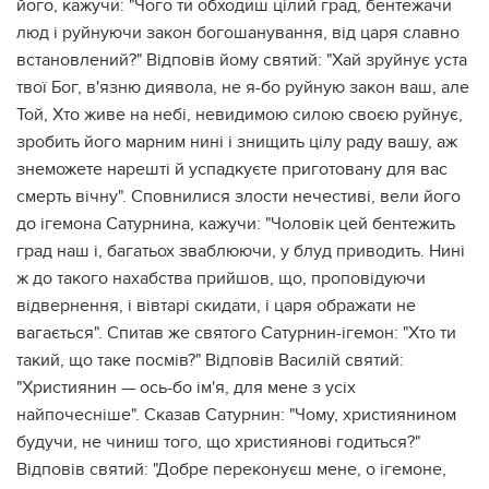
його, кажучи: "Чого ти обходиш цілий град, бентежачи
люд і руйнуючи закон богошанування, від царя славно
встановлений?" Відповів йому святий: "Хай зруйнує уста
твої Бог, в'язню диявола, не я-бо руйную закон ваш, але
Той, Хто живе на небі, невидимою силою своєю руйнує,
зробить його марним нині і знищить цілу раду вашу, аж
знеможете нарешті й успадкуєте приготовану для вас
смерть вічну". Сповнилися злости нечестиві, вели його
до ігемона Сатурнина, кажучи: "Чоловік цей бентежить
град наш і, багатьох зваблюючи, у блуд приводить. Нині
ж до такого нахабства прийшов, що, проповідуючи
відвернення, і вівтарі скидати, і царя ображати не
вагається". Спитав же святого Сатурнин-ігемон: "Хто ти
такий, що таке посмів?" Відповів Василій святий:
"Християнин — ось-бо ім'я, для мене з усіх
найпочесніше". Сказав Сатурнин: "Чому, християнином
будучи, не чиниш того, що християнові годиться?"
Відповів святий: "Добре переконуєш мене, о ігемоне,