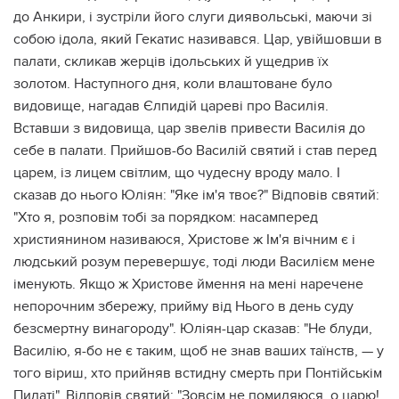
до Анкири, і зустріли його слуги диявольські, маючи зі
собою ідола, який Гекатис називався. Цар, увійшовши в
палати, скликав жерців ідольських й ущедрив їх
золотом. Наступного дня, коли влаштоване було
видовище, нагадав Єлпидій цареві про Василія.
Вставши з видовища, цар звелів привести Василія до
себе в палати. Прийшов-бо Василій святий і став перед
царем, із лицем світлим, що чудесну вроду мало. І
сказав до нього Юліян: "Яке ім'я твоє?" Відповів святий:
"Хто я, розповім тобі за порядком: насамперед
християнином називаюся, Христове ж Ім'я вічним є і
людський розум перевершує, тоді люди Василієм мене
іменують. Якщо ж Христове ймення на мені наречене
непорочним збережу, прийму від Нього в день суду
безсмертну винагороду". Юліян-цар сказав: "Не блуди,
Василію, я-бо не є таким, щоб не знав ваших таїнств, — у
того віриш, хто прийняв встидну смерть при Понтійськім
Пилаті". Відповів святий: "Зовсім не помиляюся, о царю!