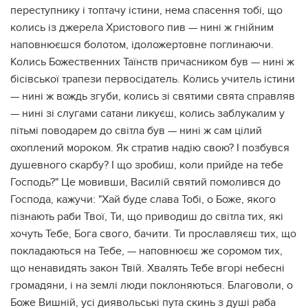
переступнику і топтачу істини, нема спасення тобі, що
колись із джерела Христового пив — нині ж гнійним
наповнюєшся болотом, ідоложертовне поглинаючи.
Колись Божественних Таїнств причасником був — нині ж
бісівської трапези первосідатель. Колись учитель істини
— нині ж вождь згуби, колись зі святими свята справляв
— нині зі слугами сатани ликуєш, колись заблукалим у
пітьмі поводарем до світла був — нині ж сам цілий
охоплений мороком. Як стратив надію свою? І позбувся
душевного скарбу? І що зробиш, коли прийде на тебе
Господь?" Це мовивши, Василій святий помолився до
Господа, кажучи: "Хай буде слава Тобі, о Боже, якого
пізнають раби Твої, Ти, що приводиш до світла тих, які
хочуть Тебе, Бога свого, бачити. Ти прославляєш тих, що
покладаються на Тебе, — наповнюєш же соромом тих,
що ненавидять закон Твій. Хвалять Тебе вгорі небесні
громадяни, і на землі люди поклоняються. Благоволи, о
Боже Вишній, усі диявольські пута скинь з душі раба