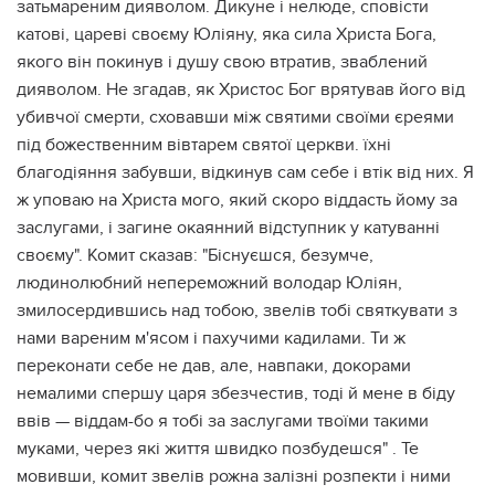
затьмареним дияволом. Дикуне і нелюде, сповісти
катові, цареві своєму Юліяну, яка сила Христа Бога,
якого він покинув і душу свою втратив, зваблений
дияволом. Не згадав, як Христос Бог врятував його від
убивчої смерти, сховавши між святими своїми єреями
під божественним вівтарем святої церкви. їхні
благодіяння забувши, відкинув сам себе і втік від них. Я
ж уповаю на Христа мого, який скоро віддасть йому за
заслугами, і загине окаянний відступник у катуванні
своєму". Комит сказав: "Біснуєшся, безумче,
людинолюбний непереможний володар Юліян,
змилосердившись над тобою, звелів тобі святкувати з
нами вареним м'ясом і пахучими кадилами. Ти ж
переконати себе не дав, але, навпаки, докорами
немалими спершу царя збезчестив, тоді й мене в біду
ввів — віддам-бо я тобі за заслугами твоїми такими
муками, через які життя швидко позбудешся" . Те
мовивши, комит звелів рожна залізні розпекти і ними