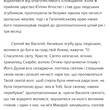
відхилявся від благочестивого ісповідання. Коли ж
прийняв царство Юліян Апостат і став душ людських
згубником, пропонуючи їм безумні закони про нечисті
ідольські жертви, тоді і в Галилейському краю наказ
його переконував людей до ідолопоклоніння цілий рік і
три місяці.
Святий же Василій, бачивши згубу душ людських,
молився до Бога за град свій Анкир, кажучи: "О
Спасителю світу, Христе, Світло незгасне, вічних
хранилищ Скарбе, волею Отчею проганяючи пітьму і
Його Духом все складаючи, поглянь святим і страшним
своїм оком і розсип нечисті чари тих, що противляться
Твоїй святій волі, щоб стерта була немічна рада їхня, не
була перепоною душі, яка в Тобі, Бозі своєму, навіки
перебуває". Ідолопоклонники ж, чуючи Василія святого,
що так відкрито молився, зрушилися на нього великим
гнівом, і один з них, на ім'я Макарій, кинувшись, схопив