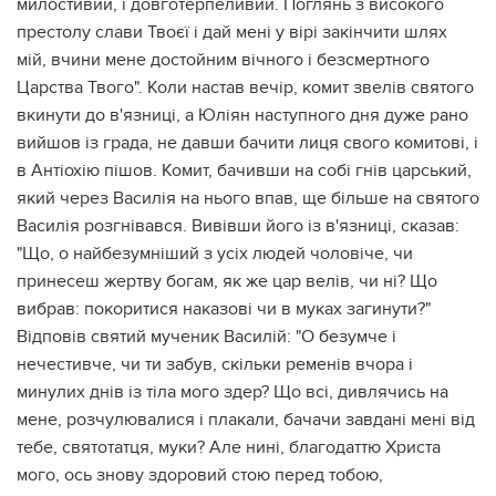
милостивий, і довготерпеливий. Поглянь з високого
престолу слави Твоєї і дай мені у вірі закінчити шлях
мій, вчини мене достойним вічного і безсмертного
Царства Твого". Коли настав вечір, комит звелів святого
вкинути до в'язниці, а Юліян наступного дня дуже рано
вийшов із града, не давши бачити лиця свого комитові, і
в Антіохію пішов. Комит, бачивши на собі гнів царський,
який через Василія на нього впав, ще більше на святого
Василія розгнівався. Вивівши його із в'язниці, сказав:
"Що, о найбезумніший з усіх людей чоловіче, чи
принесеш жертву богам, як же цар велів, чи ні? Що
вибрав: покоритися наказові чи в муках загинути?"
Відповів святий мученик Василій: "О безумче і
нечестивче, чи ти забув, скільки ременів вчора і
минулих днів із тіла мого здер? Що всі, дивлячись на
мене, розчулювалися і плакали, бачачи завдані мені від
тебе, святотатця, муки? Але нині, благодаттю Христа
мого, ось знову здоровий стою перед тобою,