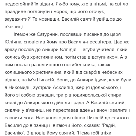
недостойний їх відати. Як-бо тому, хто в пітьмі, на світло
правдиве поглянути і морок, що його оточує,
зауважити?" Те мовивши, Василій святий увійшов до
в'язниці.
Ігемон же Сатурнин, пославши писання до царя
Юліяна, сповістив йому про Василія-пресвітера. Цар же
зразу послав до Анкири Єлпідія — згуби учителя, який
колись був християнином, потім став відступником. А з
ним послав разом иншого погибельника, також
колишнього християнина, який від скарбів небесних
відпав, на ім'я Пигасій. Вони, до Анкири ідучи, коли були
в Никомидії, зустріли Асклипія, жерця ідольського, і,
його зі собою взявши, три рівнодиявольської спири
князі до Анкирського дійшли града. А Василій святий,
сидячи у в'язниці, не переставав вдень і вночі хвалити і
славити Бога. Наступного дня пішов Пигасій до святого
Василія до в'язниці і, вітаючи його, сказав: "Радій,
Василію". Відповів йому святий: "Нема тобі втіхи,