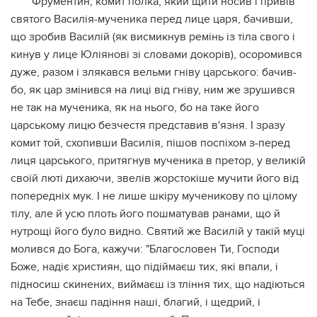
Фрументин, комит полка, який щити носив і привів
святого Василія-мученика перед лице царя, бачивши,
що зробив Василій (як висмикнув ремінь із тіла свого і
кинув у лице Юліянові зі словами докорів), осоромився
дуже, разом і злякався вельми гніву царського: бачив-
бо, як цар змінився на лиці від гніву, ним же зрушився
не так на мученика, як на нього, бо на таке його
царському лицю безчестя представив в'язня. І зразу
комит той, схопивши Василія, пішов поспіхом з-перед
лиця царського, притягнув мученика в претор, у великій
своїй люті дихаючи, звелів жорстокіше мучити його від
попередніх мук. І не лише шкіру мученикову по цілому
тілу, але й усю плоть його пошматував ранами, що й
нутрощі його було видно. Святий же Василій у такій муці
молився до Бога, кажучи: "Благословен Ти, Господи
Боже, надіє християн, що підіймаєш тих, які впали, і
підносиш скинених, виймаєш із тління тих, що надіються
на Тебе, знаєш падіння наші, благий, і щедрий, і