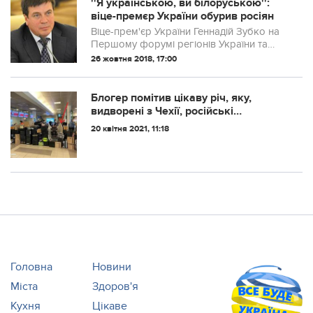
''Я українською, ви білоруською'':
віце-премєр України обурив росіян
Віце-прем'єр України Геннадій Зубко на
Першому форумі регіонів України та
Білорусі запропонував білоруським
26 жовтня 2018, 17:00
учасникам розмовляти білоруською, що
викликало агресію з боку російських
ЗМІ.
Блогер помітив цікаву річ, яку,
видворені з Чехії, російські
дипломати прохопили з собою у
20 квітня 2021, 11:18
Москву
Головна
Новини
Міста
Здоров'я
Кухня
Цікаве