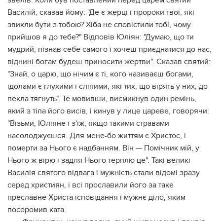
звелів. Коли був поставлений перед царем святий
Василій, сказав йому: "Де є жерці і пророки твої, які
звикли бути з тобою? Хіба не сповістили тобі, чому
прийшов я до тебе?" Відповів Юліян: "Думаю, що ти
мудрий, пізнав себе самого і хочеш приєднатися до нас,
віднині богам будеш приносити жертви". Сказав святий:
"Знай, о царю, що нічим є ті, кого називаєш богами,
ідолами є глухими і сліпими, які тих, що вірять у них, до
пекла тягнуть". Те мовивши, висмикнув один ремінь,
який з тіла його висів, і кинув у лице цареве, говорячи:
"Візьми, Юліяне і з'їж, якщо такими стравами
насолоджуєшся. Для мене-бо життям є Христос, і
померти за Нього є надбанням. Він — Помічник мій, у
Нього ж вірю і задля Нього терплю це". Такі великі
Василія святого відвага і мужність стали відомі зразу
серед християн, і всі прославили його за таке
преславне Христа ісповідання і мужнє діло, яким
посоромив ката.