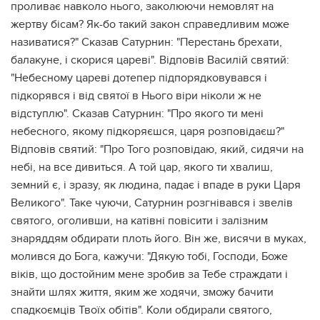
проливає навколо нього, заколюючи немовлят на
жертву бісам? Як-бо такий закон справедливим може
називатися?" Сказав Сатурнин: "Перестань брехати,
балакуне, і скорися цареві". Відповів Василій святий:
"Небесному цареві дотепер підпорядковувався і
підкорявся і від святої в Нього віри ніколи ж не
відступлю". Сказав Сатурнин: "Про якого ти мені
небесного, якому підкоряєшся, царя розповідаєш?"
Відповів святий: "Про Того розповідаю, який, сидячи на
небі, на все дивиться. А той цар, якого ти хвалиш,
земний є, і зразу, як людина, падає і впаде в руки Царя
Великого". Таке чуючи, Сатурнин розгнівався і звелів
святого, оголивши, на катівні повісити і залізним
знаряддям обдирати плоть його. Він же, висячи в муках,
молився до Бога, кажучи: "Дякую тобі, Господи, Боже
віків, що достойним мене зробив за Тебе страждати і
знайти шлях життя, яким же ходячи, зможу бачити
спадкоємців Твоїх обітів". Коли обдирали святого,