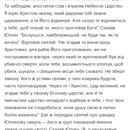
Ти заблудив, апостатом став і втратив Небесне Царство.
Я вірю Христові моєму, який дарував тобі земне
царювання, а ти Його відкинув. Але скоро те відніметься
у тебе, щоб пізнав ти, якого прогнівав Бога". Сказав
Юліян: "Біснуєшся, найбезумніший, не буде так, як ти
хочеш". Відповів святий: "Не згадав ти винагород
Христових, для рабів Його приготованих, ані не
посоромився вівтаря, через який ти врятований був від
убивчої смерти, коли тебе, восьмилітнього хлопця, щоб
убити, шукали, і священне місце тебе сховало. Не зберіг
закону, його ж устами своїми, у чині клирика будучи,
часто проповідував. Через те і Христос, Цар великий, не
згадає тебе у своєму Вічному царстві, але й те
тимчасове царство незадовго відбере в тебе, і тіло твоє
поховання не сподобиться, коли душу свою в лютих
болях викинеш". (Це ж передрік святий про швидку
Юліянову смерть — його ж труп похований викине
земля із надр своїх). Сказав Юліян: "Я, о нечестивче,