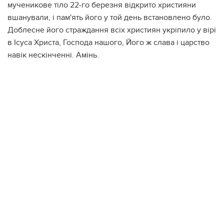
мученикове тіло 22-го березня відкрито християни
вшанували, і пам'ять його у той день встановлено було.
Доблесне його страждання всіх християн укріпило у вірі
в Ісуса Христа, Господа нашого, Його ж слава і царство
навік нескінченні. Амінь.