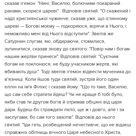
сказав ігемон: "Нині, Василію, болючими покараний
ранами, скорися цареві" . Відповів святий: "О скажений і
надії християнської чужинче, сказав уже, що істинному
цареві — Богові моєму — підкоряюся, вірячи в Нього, і
неможливо мені від Нього відступити". Звелів же
Сатурнин слугам, які, обдираючи, стомилися,
зупинитися, сказав знову до святого: "Повір нам і богам
нашим жертви принеси". Відповів святий: "Суєтним
богам не поклонюся, не буду учасником жертв, які
вбивають душі". Тоді звелів ігемон відвести мученика до
в'язниці. Коли йшов туди святий, зустрів його один
еллін на ім'я Філікс і сказав йому: "Що то таке, Василію,
що сам себе стратити йдеш? Чи не краще б тобі було,
якби став ти другом богів й отримав обіцяні від царя
дари. Будеш-бо страждати люто, ще ж і довго, але і за
заслугами, бо сам того захотів". Відповів до нього
святий: "Іди геть, розбещений нечестивче, що не відаєш
справжніх обітниць вічного Царя небесного Христа,