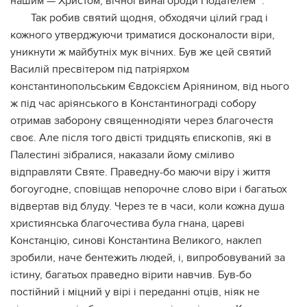
нашим — Христом, вічної винагороди Подателем" .
Так робив святий щодня, обходячи цілий град і
кожного утверджуючи триматися досконалости віри,
уникнути ж майбутніх мук вічних. Був же цей святий
Василій пресвітером під патріярхом
константинопольським Євдоксієм Аріянином, від нього
ж під час аріянського в Константинограді собору
отримав заборону священнодіяти через благочестя
своє. Але після того двісті тридцять єпископів, які в
Палестині зібралися, наказали йому сміливо
відправляти Святе. Праведну-бо маючи віру і життя
богоугодне, сповіщав непорочне слово віри і багатьох
відвертав від блуду. Через те в часи, коли кожна душа
християнська благочестива була гнана, цареві
Констанцію, синові Константина Великого, наклеп
зробили, наче бентежить людей, і, випробовуваний за
істину, багатьох праведно вірити навчив. Був-бо
постійний і міцний у вірі і переданні отців, ніяк не