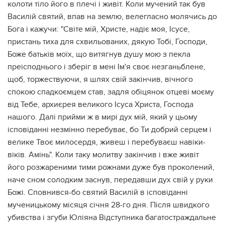
колоти тіло його в плечі і живіт. Коли мучений так був
Василій святий, впав на землю, велегласно молячись до
Бога і кажучи: "Світе мій, Христе, надіє моя, Ісусе,
пристань тиха для схвильованих, дякую Тобі, Господи,
Боже батьків моїх, що витягнув душу мою з пекла
преісподнього і зберіг в мені Ім'я своє незганьблене,
щоб, торжествуючи, я шлях свій закінчив, вічного
спокою спадкоємцем став, задля обіцянок отцеві моєму
від Тебе, архиєрея великого Ісуса Христа, Господа
нашого. Далі прийми ж в мирі дух мій, який у цьому
ісповіданні незмінно перебуває, бо Ти добрий серцем і
велике Твоє милосердя, живеш і перебуваєш навіки-
віків. Амінь". Коли таку молитву закінчив і вже живіт
його розжареними тими рожнами дуже був проколений,
наче сном солодким заснув, передавши дух свій у руки
Божі. Сповнився-бо святий Василій в ісповіданні
мученицькому місяця січня 28-го дня. Після швидкого
убивства і згуби Юліяна Відступника багатостраждальне