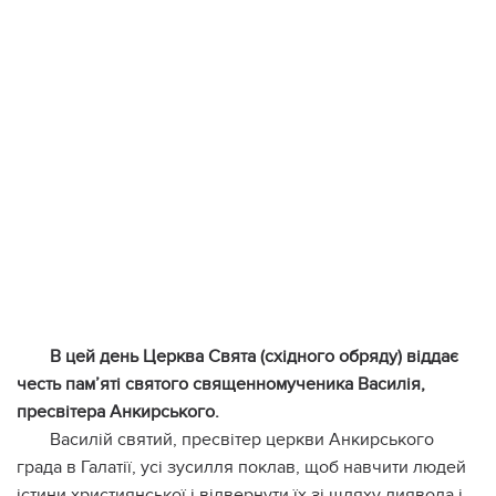
В цей день Церква Свята (східного обряду) віддає
честь пам’
яті святого священномученика Василія,
пресвітера Анкирського.
Василій святий, пресвітер церкви Анкирського
града в Галатії, усі зусилля поклав, щоб навчити людей
істини християнської і відвернути їх зі шляху диявола і