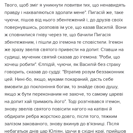
Твого, щоб зміг я уникнути ловитви тих, що ненавидять
правду і нахваляються здолати мене". Пигасій же, таке
чуючи, пішов від нього збентежений і, до друзів своїх
повернувшись, розповів їм усе, що казав Василій. Вони
ж сповнилися гніву через те, що бачили Пигасія
збентеженим, і пішли до ігемона те сповістили. Ігемон
же зразу звелів святого привести на допит. Ставши на
судищі, мученик святий сказав до ігемона: "Роби, що
хочеш робити". Єлпідій, чуючи, як Василій без страху
говорить, сказав до судді: "Втратив розум беззаконник
цей. Нині-бо, якщо, муками покараний, дасть себе
вмовити до поклоніння богам, то знайде свою душу,
якщо ж бути переконаним не захоче, то самому цареві
на допит хай тримають його". Тоді розгнівався ігемон,
знову звелів святого повісити нагого на катівні й
обдирати ребра жорстоко довго, після того, тяжким
залізом закованого, знову вкинув до в'язниці. Після
небагатьох днів цар Юліян, ідучи в східні краї, прийшов