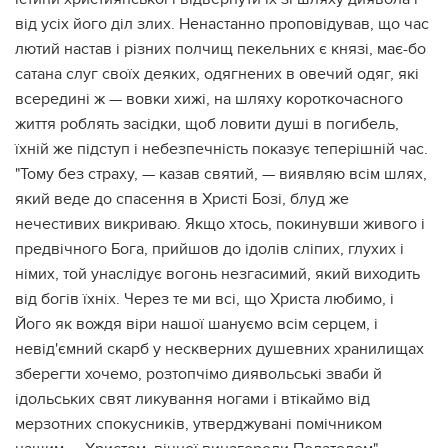
від усіх його діл злих. Ненастанно проповідував, що час
лютий настав і різних полчищ пекельних є князі, має-бо
сатана слуг своїх деяких, одягнених в овечий одяг, які
всередині ж — вовки хижі, на шляху короткочасного
життя роблять засідки, щоб ловити душі в погибель,
їхній же підступ і небезпечність показує теперішній час.
"Тому без страху, — казав святий, — виявляю всім шлях,
який веде до спасення в Христі Бозі, блуд же
нечестивих викриваю. Якщо хтось, покинувши живого і
предвічного Бога, прийшов до ідолів сліпих, глухих і
німих, той унаслідує вогонь незгасимий, який виходить
від богів їхніх. Через те ми всі, що Христа любимо, і
Його як вождя віри нашої шануємо всім серцем, і
невід'ємний скарб у нескверних душевних хранилищах
зберегти хочемо, розтопчімо диявольські зваби й
ідольських свят ликування ногами і втікаймо від
мерзотних спокусників, утверджувані помічником