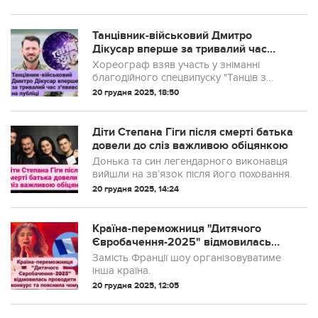
Танцівник-військовий Дмитро
Дікусар вперше за тривалий час
з'явився на публіці
Хореограф взяв участь у зніманні
благодійного спецвипуску "Танців з
зірками".
20 грудня 2025, 18:50
Діти Степана Гіги після смерті батька
довели до сліз важливою обіцянкою
Донька та син легендарного виконавця
вийшли на зв’язок після його поховання.
20 грудня 2025, 14:24
Країна-переможниця "Дитячого
Євробачення-2025" відмовилась
проводити конкурс та пояснила чому
Замість Франції шоу організовуватиме
інша країна.
20 грудня 2025, 12:05