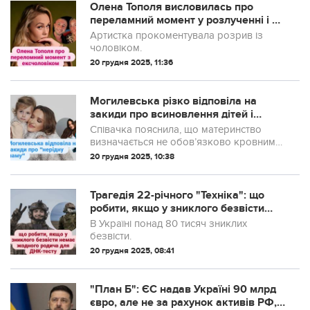
Олена Тополя висловилась про
переламний момент у розлученні і в
яких стосунках з ексчоловіком зараз
Артистка прокоментувала розрив із
чоловіком.
20 грудня 2025, 11:36
Могилевська різко відповіла на
закиди про всиновлення дітей і
"нерідну маму"
Співачка пояснила, що материнство
визначається не обов’язково кровним
зв’язком.
20 грудня 2025, 10:38
Трагедія 22-річного "Техніка": що
робити, якщо у зниклого безвісти
немає жодного родича для ДНК-т...
В Україні понад 80 тисяч зниклих
безвісти.
20 грудня 2025, 08:41
"План Б": ЄС надав Україні 90 млрд
євро, але не за рахунок активів РФ,