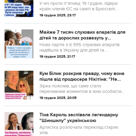
поки Путін погрожує НАТО в...
У ніч проти пʼятниці, 19 грудня, лідери
країн-членів ЄС на саміті в Брюсселі
схвалили рішення надати Україні 90
19 грудня 2025, 23:17
млрд євро на 2026–2027 роки.
Майже 7 тисяч слухових апаратів для
дітей та дорослих розвезуть у
регіони впродовж грудня–січня
Нова партія з 6 995 слухових апаратів
надійшла в Україну для дітей та
дорослих. Обладнання готується до
19 грудня 2025, 21:17
безоплатної передачі в регіони
протягом грудня-січня.
Кум Білик розкрив правду, чому вона
пішла від продюсера Нікітіна: "Не
змогла це пережити"
Зірка пояснив, що саме стало
переламним моментом в їхніх особистих
і творчих стосунках.
19 грудня 2025, 20:05
Тіна Кароль заспівала легендарну
"Шиншилу" українською
Артистка розпочала переклад старих
хітів.