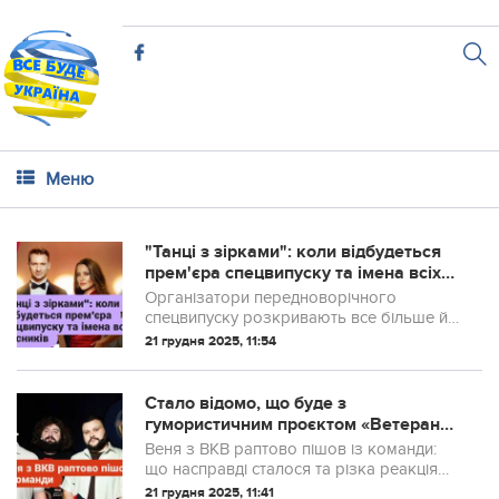
Меню
"Танці з зірками": коли відбудеться
прем'єра спецвипуску та імена всіх
учасників
Організатори передноворічного
спецвипуску розкривають все більше й
більше деталей.
21 грудня 2025, 11:54
Стало відомо, що буде з
гумористичним проєктом «Ветерани
космічних військ» після таких
Веня з ВКВ раптово пішов із команди:
кардинальн...
що насправді сталося та різка реакція
колеги Дамницького
21 грудня 2025, 11:41