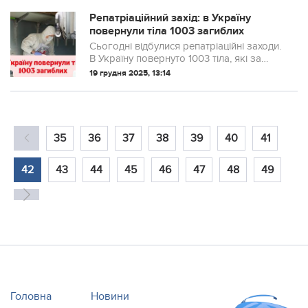
Репатріаційний захід: в Україну
повернули тіла 1003 загиблих
Сьогодні відбулися репатріаційні заходи.
В Україну повернуто 1003 тіла, які за
твердженням російської сторони
19 грудня 2025, 13:14
належать українським
військовослужбовцям.
35
36
37
38
39
40
41
42
43
44
45
46
47
48
49
Головна
Новини