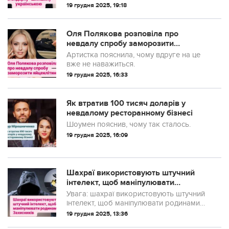
19 грудня 2025, 19:18
Оля Полякова розповіла про
невдалу спробу заморозити
яйцеклітини: "Вдруге це не буду
Артистка пояснила, чому вдруге на це
робити"
вже не наважиться.
19 грудня 2025, 16:33
Як втратив 100 тисяч доларів у
невдалому ресторанному бізнесі
Шоумен пояснив, чому так сталось.
19 грудня 2025, 16:09
Шахраї використовують штучний
інтелект, щоб маніпулювати
родинами Захисників
Увага: шахраї використовують штучний
інтелект, щоб маніпулювати родинами
українських Захисників
19 грудня 2025, 13:36