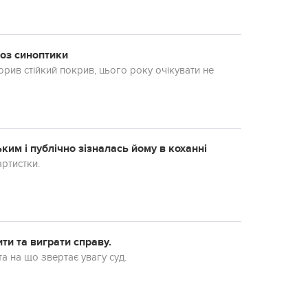
гноз синоптики
орив стійкий покрив, цього року очікувати не
им і публічно зізналась йому в коханні
ртистки.
ти та виграти справу.
 на що звертає увагу суд.