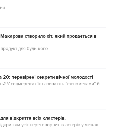
ни.
 Макарова створило хіт, який продається в
 продукт для будь-кого.
 20: перевірені секрети вічної молодості
цять? У соцмережах їх називають “феноменами” й
для відкриття всіх кластерів.
ідкриттям усіх переговорних кластерів у межах