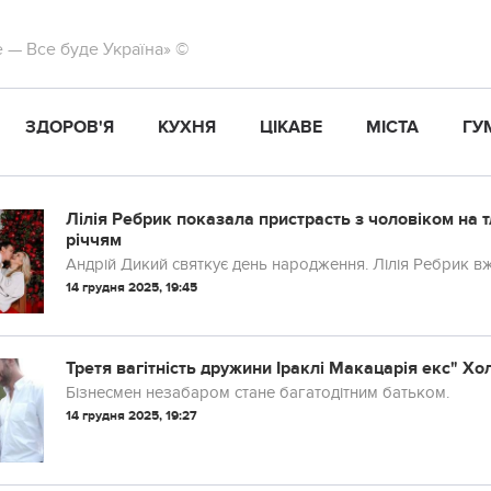
те — Все буде Україна» ©
ЗДОРОВ'Я
КУХНЯ
ЦІКАВЕ
МІСТА
ГУ
Лілія Ребрик показала пристрасть з чоловіком на тл
річчям
Андрій Дикий святкує день народження. Лілія Ребрик в
14 грудня 2025, 19:45
Третя вагітність дружини Іраклі Макацарія екс" Хо
Бізнесмен незабаром стане багатодітним батьком.
14 грудня 2025, 19:27