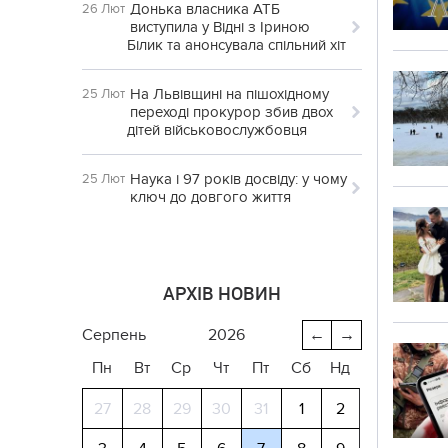
Донька власника АТБ
26 Лют
виступила у Відні з Іриною
Білик та анонсувала спільний хіт
На Львівщині на пішохідному
25 Лют
переході прокурор збив двох
дітей військовослужбовця
Наука і 97 років досвіду: у чому
25 Лют
ключ до довгого життя
АРХІВ НОВИН
серпень
2026
←
→
Пн
Вт
Ср
Чт
Пт
Сб
Нд
27
28
29
30
31
1
2