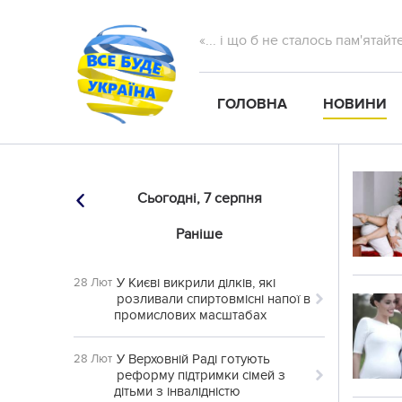
«... і що б не сталось пам'ятай
ГОЛОВНА
НОВИНИ
Сьогодні,
7 серпня
Раніше
У Києві викрили ділків, які
28 Лют
розливали спиртовмісні напої в
промислових масштабах
У Верховній Раді готують
28 Лют
реформу підтримки сімей з
дітьми з інвалідністю