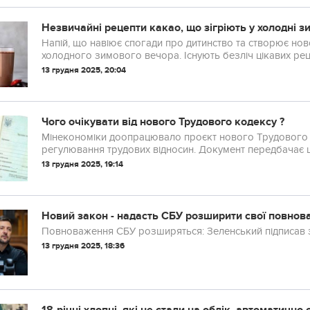
Незвичайні рецепти какао, що зігріють у холодні з
Напій, що навіює спогади про дитинство та створює ново
холодного зимового вечора. Існують безліч цікавих рец
не тільки смачно, а й легко.
13 грудня 2025, 20:04
Чого очікувати від нового Трудового кодексу ?
Мінекономіки доопрацювало проєкт нового Трудового к
регулювання трудових відносин. Документ передбачає 
розширення переліку видів трудових договорів.
13 грудня 2025, 19:14
Новий закон - надасть СБУ розширити свої повн
Повноваження СБУ розширяться: Зеленський підписав 
13 грудня 2025, 18:36