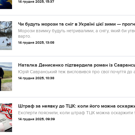
14 грудня 2025, 15:37
Чи будуть морози та сніг в Україні цієї зими — про
Морози взимку будуть нетривалими, а снігу, який би утв
варто.
14 грудня 2025, 13:08
Наталка Денисенко підтвердила роман із Савранськ
Юрій Савранський теж висловився про свої почуття до а
14 грудня 2025, 10:38
Штраф за неявку до ТЦК: коли його можна оскаржи
Експерти пояснили, коли штраф ТЦК можна оскаржити та
14 грудня 2025, 09:39