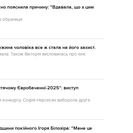
сно пояснила причину: "Вдавала, що з цим
я обраниця.
жина чоловіка все ж стала на його захист.
ала. Також Вікторія висловилась про їхнє
Дитячому Євробаченні-2025": виступ
и конкурсу. Софія Нерсесян виборола друге
дщини покійного Ігоря Білозіра: "Мене це