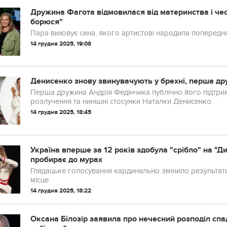
Дружина Фагота відмовилася від материнства і че
борюся"
Пара виховує сина, якого артистові народила попередн
14 грудня 2025, 19:08
Денисенко знову звинувачують у брехні, перша дру
Перша дружина Андрія Федінчика публічно його підтрим
розлучення та нинішні стосунки Наталки Денисенко.
14 грудня 2025, 18:45
Україна вперше за 12 років здобула "срібло" на "
пробирає до мурах
Глядацьке голосування кардинально змінило результат
місце.
14 грудня 2025, 18:22
Оксана Білозір заявила про нечесний розподіл спа