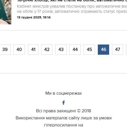
18-річні хлопці, які не стали на облік, автоматичн
Кабінет міністрів ухвалив постанову про автоматичне взя
на облік у 17 років, автоматично отримають статус призов
ставатимуть на облік при отриманні паспортних до...
13 грудня 2025, 18:14
39
40
41
42
43
44
45
46
47
Ми в соцмережах
Всі права захищені ©
2018
Використання матеріалів сайту лише за умови
гіперпосилання на