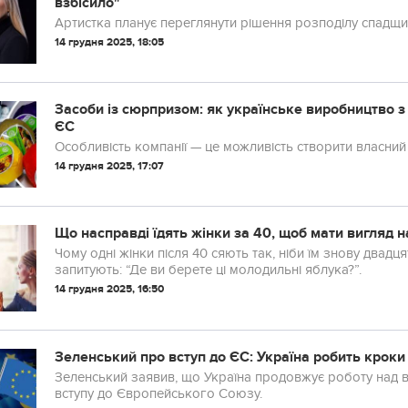
взбісило"
Артистка планує переглянути рішення розподілу спадщи
14 грудня 2025, 18:05
Засоби із сюрпризом: як українське виробництво з
ЄС
Особливість компанії — це можливість створити власний
14 грудня 2025, 17:07
Що насправді їдять жінки за 40, щоб мати вигляд на
Чому одні жінки після 40 сяють так, ніби їм знову двад
запитують: “Де ви берете ці молодильні яблука?”.
14 грудня 2025, 16:50
Зеленський про вступ до ЄС: Україна робить кроки 
Зеленський заявив, що Україна продовжує роботу над в
вступу до Європейського Союзу.