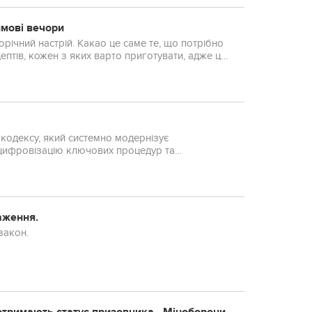
имові вечори
річний настрій. Какао це саме те, що потрібно
ептів, кожен з яких варто приготувати, адже це
одексу, який системно модернізує
цифровізацію ключових процедур та
оваження.
закон.