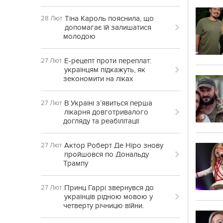
Тіна Кароль пояснила, що
28 Лют
допомагає їй залишатися
молодою
Е-рецепт проти переплат:
27 Лют
українцям підкажуть, як
зекономити на ліках
В Україні з’явиться перша
27 Лют
лікарня довготривалого
догляду та реабілітації
Актор Роберт Де Ніро знову
27 Лют
пройшовся по Дональду
Трампу
Принц Гаррі звернувся до
27 Лют
українців рідною мовою у
четверту річницю війни.