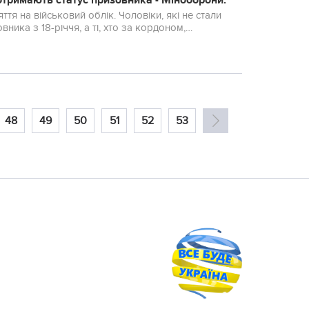
о отримають статус призовника - Міноборони.
ття на військовий облік. Чоловіки, які не стали
ника з 18-річчя, а ті, хто за кордоном,
48
49
50
51
52
53