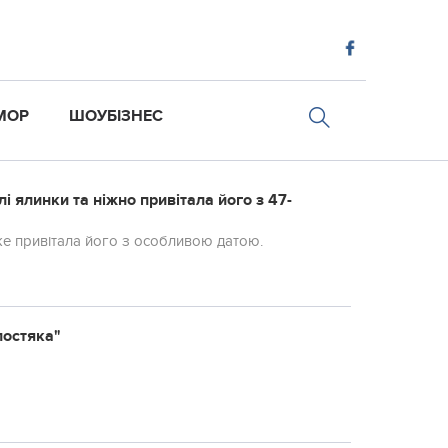
МОР
ШОУБІЗНЕС
і ялинки та ніжно привітала його з 47-
же привітала його з особливою датою.
лостяка"