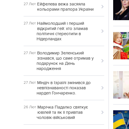
Ейфелева вежа засяяла
27 Лют
кольорами прапора України
Наймолодший і перший
27 Лют
відкритий гей: хто зламав
політичні стереотипи в
Нідерландах
Володимир Зеленський
27 Лют
зізнався, що саме отримав у
подарунок на День
народження
Міндіч в Ізраїлі змінився до
27 Лют
невпізнаваності показав
нардеп Гончаренко.
Марічка Падалко святкує
26 Лют
ювілей та як її привітав
чоловік-військовий