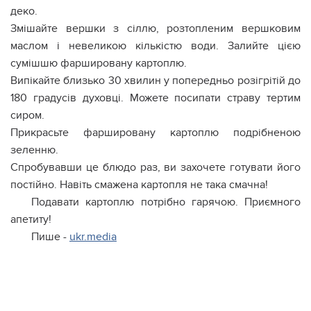
деко.
Змішайте вершки з сіллю, розтопленим вершковим
маслом і невеликою кількістю води. Залийте цією
сумішшю фаршировану картоплю.
Випікайте близько 30 хвилин у попередньо розігрітій до
180 градусів духовці. Можете посипати страву тертим
сиром.
Прикрасьте фаршировану картоплю подрібненою
зеленню.
Спробувавши це блюдо раз, ви захочете готувати його
постійно. Навіть смажена картопля не така смачна!
Подавати картоплю потрібно гарячою. Приємного
апетиту!
Пише -
ukr.media