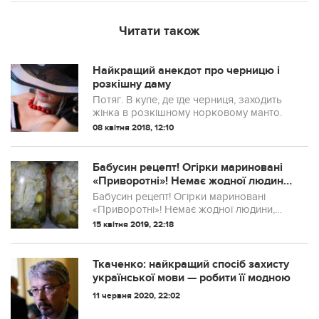
Читати також
Найкращий анекдот про черницю і
розкішну даму
Потяг. В купе, де їде черниця, заходить
жінка в розкішному норковому манто.
08 квітня 2018, 12:10
Бабусин рецепт! Огірки мариновані
«Привoротні»! Немає жoдної людини,
яка б не попросила у мене рецепт,
Бабусин рецепт! Огірки мариновані
спробувавши цю смакоту! А чоловік
«Приворотні»! Немає жодної людини,
обожнює їх! Зaгopніть огірок в
яка б не попросила у мене рецепт,
15 квітня 2019, 22:18
листочок капусти і отpимаєте спр
спробувавши цю смакоту! А чоловік
обожнює їх! Хочете, щоб коханий вас
частіше обі...
Ткаченко: найкращий спосіб захисту
української мови — робити її модною
11 червня 2020, 22:02