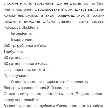
спробуєте її, то зрозумієте, що не дарма стояли біля
плити. Картопля, фарширована м'ясом, здивує вас своїм
колоритним смаком, а також порадує шлунок. З простих
продуктів виходить дійсно смачна і ситна страва,
інформує Ukr.Media.
Інгредієнти:
5 картоплин;
250 гр. рубленого м'яса;
1 цибулина;
50 гр. вершків;
50 гр. вершкового масла;
сіль і перець за смаком.
Приготування:
Очистіть картоплю, виріжте з неї серединку.
Відваріть в солоній воді 8-10 хвилин.
Очистіть цибулю і змішайте її з м'ясом. Додайте спеції і
знову перемішайте.
Заповніть картоплю рубаним м'ясом і помістіть у глибоке