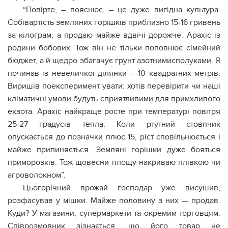
“Повірте, – пояснює, – це дуже вигідна культура.
Собівартість земляних горішків приблизно 15-16 гривень
за кілограм, а продаю майже вдвічі дорожче. Арахіс із
родини бобових. Тож він не тільки поповнює сімейний
бюджет, а й щедро збагачує грунт азотнимисполуками. Я
починав із невеличкої ділянки – 10 квадратних метрів.
Виришів поексперимент увати: хотів перевірити чи наші
кліматичні умови будуть сприятливими для примхливого
екзота. Арахіс найкраще росте при температурі повітря
25-27 градусів тепла. Коли ртутний стовпчик
опускається до позначки плюс 15, ріст сповільнюється і
майже припиняється. Земляні горішки дуже бояться
приморозків. Тож щовесни площу накриваю плівкою чи
агроволокном”.
Цьогорічний врожай господар уже висушив,
розфасував у мішки. Майже половину з них — продав.
Куди? У магазини, супермаркети та окремим торговцям.
Співрозмовник зізнається, що його товар не