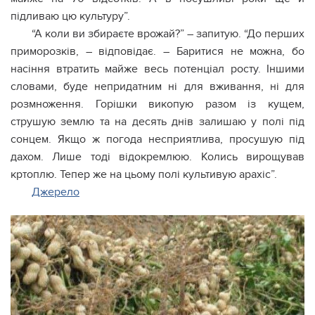
підливаю цю культуру”.
“А коли ви збираєте врожай?” – запитую. “До перших
приморозків, – відповідає. – Баритися не можна, бо
насіння втратить майже весь потенціал росту. Іншими
словами, буде непридатним ні для вживання, ні для
розмноження. Горішки викопую разом із кущем,
струшую землю та на десять днів залишаю у полі під
сонцем. Якщо ж погода несприятлива, просушую під
дахом. Лише тоді відокремлюю. Колись вирощував
кртоплю. Тепер же на цьому полі культивую арахіс”.
Джерело