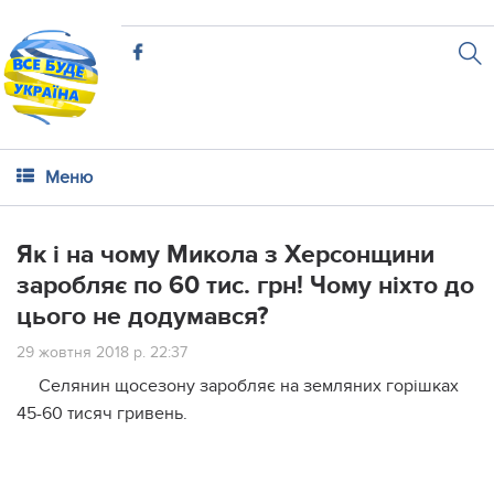
Меню
Як і на чому Микола з Херсонщини
заробляє по 60 тис. грн! Чому ніхто до
цього не додумався?
29 жовтня 2018 р. 22:37
Селянин щосезону заробляє на земляних горішках
45-60 тисяч гривень.