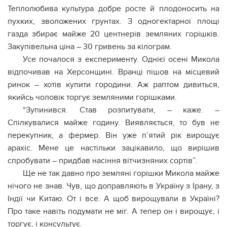
Теплолюбива культура добре росте й плодоносить на
пухких, зволожених грунтах. З одногектарної площі
газда збирає майже 20 центнерів земляних горішків.
Закупівельна ціна – 30 гривень за кілограм.
Усе почалося з експерименту. Однієї осені Микола
відпочивав на Херсонщині. Вранці пішов на місцевий
ринок – хотів купити городини. Аж раптом дивиться,
якийсь чоловік торгує земляними горішками.
“Зупинився. Став розпитувати, – каже. –
Спілкувалися майже годину. Виявляється, то був не
перекупник, а фермер. Він уже п’ятий рік вирощує
арахіс. Мене це настільки зацікавило, що вирішив
спробувати – придбав насіння вітчизняних сортів”.
Ще не так давно про земляні горішки Микола майже
нічого не знав. Чув, що доправляють в Україну з Ірану, з
Індії чи Китаю. От і все. А щоб вирощували в Україні?
Про таке навіть подумати не міг. А тепер он і вирощує, і
торгує, і консультує.