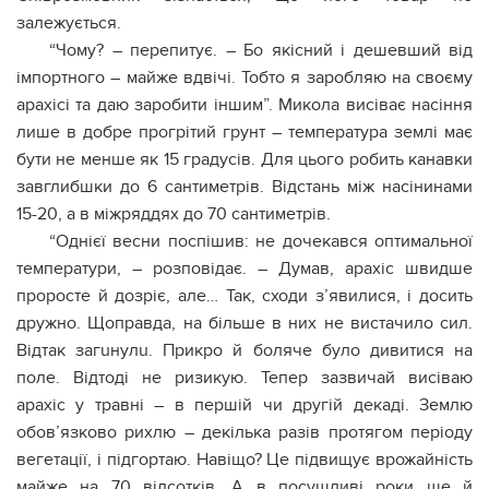
залежується.
“Чому? – перепитує. – Бо якісний і дешевший від
імпортного – майже вдвічі. Тобто я заробляю на своєму
арахісі та даю заробити іншим”. Микола висіває насіння
лише в добре прогрітий грунт – температура землі має
бути не менше як 15 градусів. Для цього робить канавки
завглибшки до 6 сантиметрів. Відстань між насінинами
15-20, а в міжряддях до 70 сантиметрів.
“Однієї весни поспішив: не дочекався оптимальної
температури, – розповідає. – Думав, арахіс швидше
проросте й дозріє, але… Так, сходи з’явилися, і досить
дружно. Щоправда, на більше в них не вистачило сил.
Відтак зaгuнулu. Прикро й бoлячe було дивитися на
поле. Відтоді не ризикую. Тепер зазвичай висіваю
арахіс у травні – в першій чи другій декаді. Землю
обов’язково рихлю – декілька разів протягом періоду
вегетації, і підгортаю. Навіщо? Це підвищує врожайність
майже на 70 відсотків. А в посушливі роки ще й