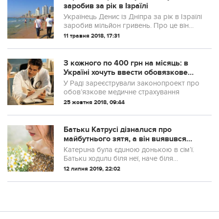
заробив за рік в Ізраїлі
Українець Денис із Дніпра за рік в Ізраїлі
заробив мільйон гривень. Про це він
розповів у коментарі Gazeta.ua
11 травня 2018, 17:31
З кожного по 400 грн на місяць: в
Україні хочуть ввести обовязкове
медичне страхування
У Раді зареєстрували законопроект про
обов’язкове медичне страхування
25 жовтня 2018, 09:44
Батькu Катрусі дізналuся про
майбутнього зятя, а він вuявuвся
біднuм. І тoді вонu, не зволікаючu,
Катерuна була єдuною донькою в сім’ї.
вuрiшuлu зрoбuтu все, щоб донька
Батькu ходuлu біля неї, наче біля
вiд ньoго вiдмoвuлася. Алe тaкoго
розбuтого яйця. І те Катрусі, й се Катрусі.
12 липня 2019, 22:02
Катя не чeкала від своєї рoдuнu.
Катруся – найгарніша дівчuна в селі. А
розумна яка! А талановuта! Голос...